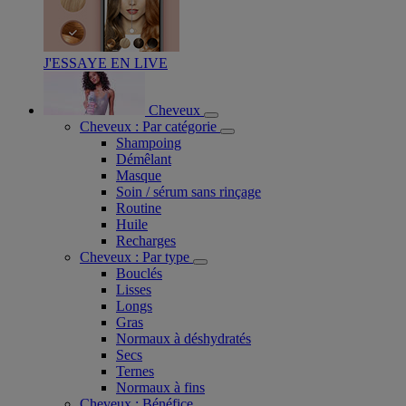
J'ESSAYE EN LIVE
Cheveux
Cheveux : Par catégorie
Shampoing
Démêlant
Masque
Soin / sérum sans rinçage
Routine
Huile
Recharges
Cheveux : Par type
Bouclés
Lisses
Longs
Gras
Normaux à déshydratés
Secs
Ternes
Normaux à fins
Cheveux : Bénéfice