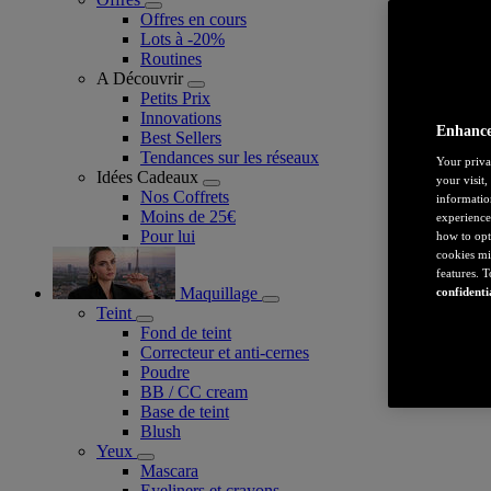
Offres en cours
Lots à -20%
Routines
A Découvrir
Petits Prix
Innovations
Enhance
Best Sellers
Tendances sur les réseaux
Your priva
Idées Cadeaux
your visit
Nos Coffrets
informatio
Moins de 25€
experience
Pour lui
how to opt
cookies mi
features. 
Maquillage
confidenti
Teint
Fond de teint
Correcteur et anti-cernes
Poudre
BB / CC cream
Base de teint
Blush
Yeux
Mascara
Eyeliners et crayons