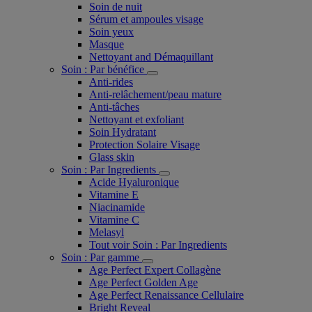
Soin de nuit
Sérum et ampoules visage
Soin yeux
Masque
Nettoyant and Démaquillant
Soin : Par bénéfice
Anti-rides
Anti-relâchement/peau mature
Anti-tâches
Nettoyant et exfoliant
Soin Hydratant
Protection Solaire Visage
Glass skin
Soin : Par Ingredients
Acide Hyaluronique
Vitamine E
Niacinamide
Vitamine C
Melasyl
Tout voir Soin : Par Ingredients
Soin : Par gamme
Age Perfect Expert Collagène
Age Perfect Golden Age
Age Perfect Renaissance Cellulaire
Bright Reveal