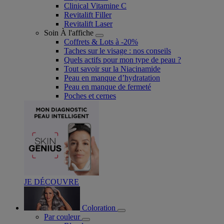
Clinical Vitamine C
Revitalift Filler
Revitalift Laser
Soin À l'affiche
Coffrets & Lots à -20%
Taches sur le visage : nos conseils
Quels actifs pour mon type de peau ?
Tout savoir sur la Niacinamide​
Peau en manque d’hydratation
Peau en manque de fermeté
Poches et cernes
JE DÉCOUVRE
Coloration
Par couleur