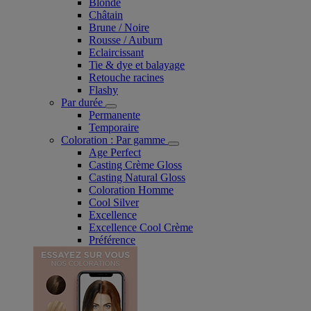
Blonde
Châtain
Brune / Noire
Rousse / Auburn
Eclaircissant
Tie & dye et balayage
Retouche racines
Flashy
Par durée
Permanente
Temporaire
Coloration : Par gamme
Age Perfect
Casting Crème Gloss
Casting Natural Gloss
Coloration Homme
Cool Silver
Excellence
Excellence Cool Crème
Préférence