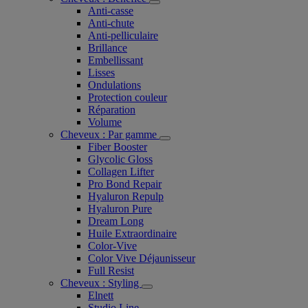
Anti-casse
Anti-chute
Anti-pelliculaire​
Brillance
Embellissant
Lisses
Ondulations
Protection couleur​
Réparation
Volume
Cheveux : Par gamme
Fiber Booster
Glycolic Gloss
Collagen Lifter
Pro Bond Repair
Hyaluron Repulp
Hyaluron Pure
Dream Long
Huile Extraordinaire
Color-Vive
Color Vive Déjaunisseur
Full Resist
Cheveux : Styling
Elnett
Studio Line