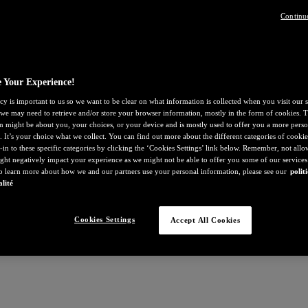
Continu
 Your Experience!
cy is important to us so we want to be clear on what information is collected when you visit our s
, we may need to retrieve and/or store your browser information, mostly in the form of cookies. T
n might be about you, your choices, or your device and is mostly used to offer you a more perso
. It’s your choice what we collect. You can find out more about the different categories of cooki
-in to these specific categories by clicking the ‘Cookies Settings’ link below. Remember, not all
ght negatively impact your experience as we might not be able to offer you some of our services
To learn more about how we and our partners use your personal information, please see our
polit
alité
Cookies Settings
Accept All Cookies