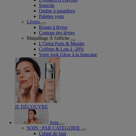
Sourcils
Ombre à paupières
Palettes yeux
Lèvres
Rouge à lèvres
Contour des lèvres
Maquillage À l'affiche
L’Oréal Paris & Mugler
Coffrets & Lots à -20%
Votre look Glow à la française
JE DÉCOUVRE
Soin
SOIN : PAR CATEGORIE
Crème de jour