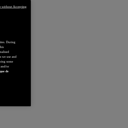
e without Accepting
ites. During
his
nalised
es we use and
owing some
 and/or
ique de