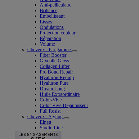
Anti-pelliculaire​
Brillance
Embellissant
Lisses
Ondulations
Protection couleur​
Réparation
Volume
Cheveux : Par gamme
Fiber Booster
Glycolic Gloss
Collagen Lifter
Pro Bond Repair
Hyaluron Repulp
Hyaluron Pure
Dream Long
Huile Extraordinaire
Color-Vive
Color Vive Déjaunisseur
Full Resist
Cheveux : Styling
Elnett
Studio Line