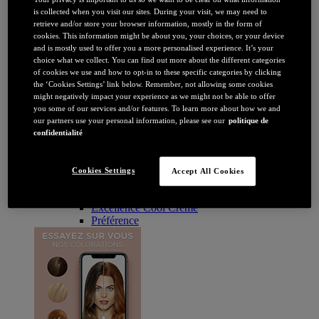
Brune / Noire
is collected when you visit our sites. During your visit, we may need to
Rousse / Auburn
retrieve and/or store your browser information, mostly in the form of
Eclaircissant
cookies. This information might be about you, your choices, or your device
Tie & dye et balayage
and is mostly used to offer you a more personalised experience. It’s your
Retouche racines
choice what we collect. You can find out more about the different categories
Flashy
of cookies we use and how to opt-in to these specific categories by clicking
Par durée
the ‘Cookies Settings’ link below. Remember, not allowing some cookies
Permanente
might negatively impact your experience as we might not be able to offer
Temporaire
you some of our services and/or features. To learn more about how we and
Coloration : Par gamme
our partners use your personal information, please see our
politique de
Age Perfect
confidentialité
Casting Crème Gloss
Casting Natural Gloss
Coloration Homme
Cookies Settings
Accept All Cookies
Cool Silver
Excellence
Excellence Cool Crème
Préférence