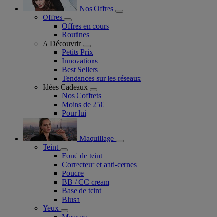
Nos Offres
Offres
Offres en cours
Routines
A Découvrir
Petits Prix
Innovations
Best Sellers
Tendances sur les réseaux
Idées Cadeaux
Nos Coffrets
Moins de 25€
Pour lui
Maquillage
Teint
Fond de teint
Correcteur et anti-cernes
Poudre
BB / CC cream
Base de teint
Blush
Yeux
Mascara