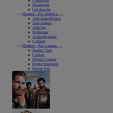
Coloration
Deodorant
Gel douche
Homme : Par bénéfice
Anti-Imperfection
Anti-fatigue
Anti-âge
Hydratant
Antipelliculaire
Coiffant
Homme : Par Gamme
Barber Club
Carbon
Derma Control
Hydra Energetic
Power Age