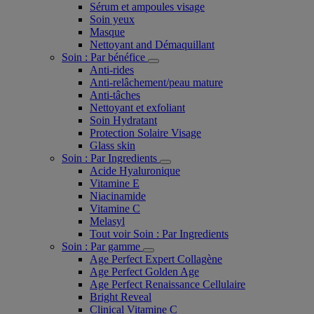
Sérum et ampoules visage
Soin yeux
Masque
Nettoyant and Démaquillant
Soin : Par bénéfice
Anti-rides
Anti-relâchement/peau mature
Anti-tâches
Nettoyant et exfoliant
Soin Hydratant
Protection Solaire Visage
Glass skin
Soin : Par Ingredients
Acide Hyaluronique
Vitamine E
Niacinamide
Vitamine C
Melasyl
Tout voir Soin : Par Ingredients
Soin : Par gamme
Age Perfect Expert Collagène
Age Perfect Golden Age
Age Perfect Renaissance Cellulaire
Bright Reveal
Clinical Vitamine C