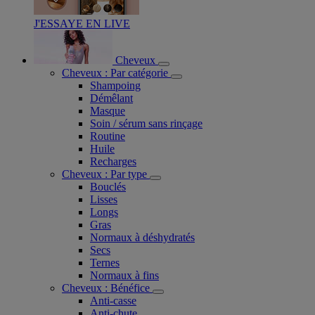
J'ESSAYE EN LIVE
Cheveux
Cheveux : Par catégorie
Shampoing
Démêlant
Masque
Soin / sérum sans rinçage
Routine
Huile
Recharges
Cheveux : Par type
Bouclés
Lisses
Longs
Gras
Normaux à déshydratés
Secs
Ternes
Normaux à fins
Cheveux : Bénéfice
Anti-casse
Anti-chute