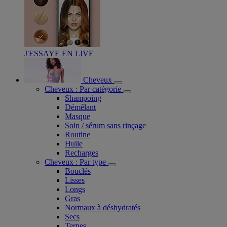
J'ESSAYE EN LIVE
Cheveux
Cheveux : Par catégorie
Shampoing
Démêlant
Masque
Soin / sérum sans rinçage
Routine
Huile
Recharges
Cheveux : Par type
Bouclés
Lisses
Longs
Gras
Normaux à déshydratés
Secs
Ternes