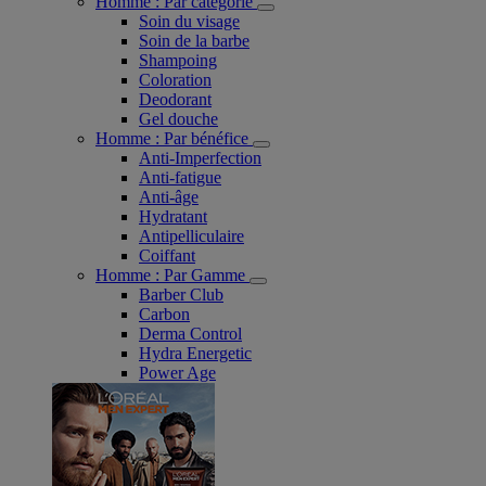
Homme : Par catégorie
Soin du visage
Soin de la barbe
Shampoing
Coloration
Deodorant
Gel douche
Homme : Par bénéfice
Anti-Imperfection
Anti-fatigue
Anti-âge
Hydratant
Antipelliculaire
Coiffant
Homme : Par Gamme
Barber Club
Carbon
Derma Control
Hydra Energetic
Power Age