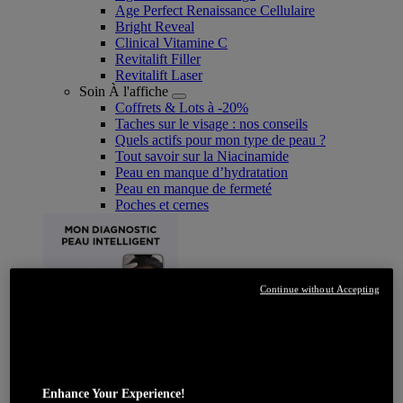
Age Perfect Renaissance Cellulaire
Bright Reveal
Clinical Vitamine C
Revitalift Filler
Revitalift Laser
Soin À l'affiche
Coffrets & Lots à -20%
Taches sur le visage : nos conseils
Quels actifs pour mon type de peau ?
Tout savoir sur la Niacinamide​
Peau en manque d’hydratation
Peau en manque de fermeté
Poches et cernes
Continue without Accepting
JE DÉCOUVRE
Enhance Your Experience!