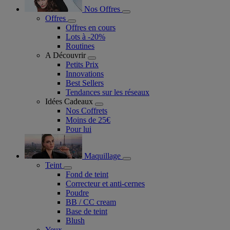
Nos Offres
Offres
Offres en cours
Lots à -20%
Routines
A Découvrir
Petits Prix
Innovations
Best Sellers
Tendances sur les réseaux
Idées Cadeaux
Nos Coffrets
Moins de 25€
Pour lui
Maquillage
Teint
Fond de teint
Correcteur et anti-cernes
Poudre
BB / CC cream
Base de teint
Blush
Yeux