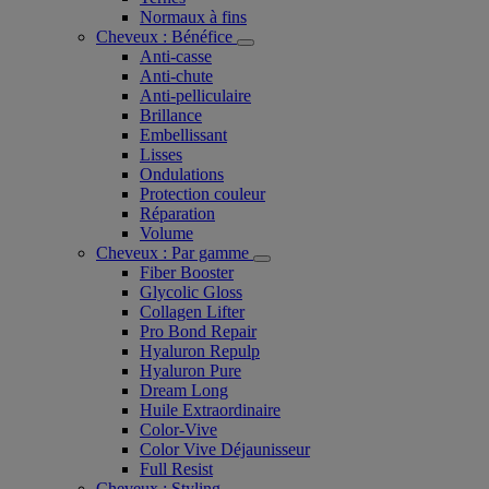
Normaux à fins
Cheveux : Bénéfice
Anti-casse
Anti-chute
Anti-pelliculaire​
Brillance
Embellissant
Lisses
Ondulations
Protection couleur​
Réparation
Volume
Cheveux : Par gamme
Fiber Booster
Glycolic Gloss
Collagen Lifter
Pro Bond Repair
Hyaluron Repulp
Hyaluron Pure
Dream Long
Huile Extraordinaire
Color-Vive
Color Vive Déjaunisseur
Full Resist
Cheveux : Styling