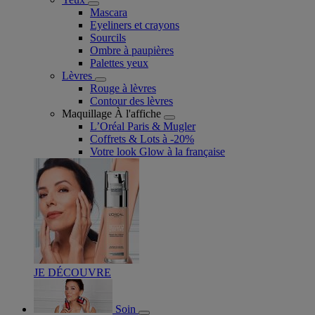
Mascara
Eyeliners et crayons
Sourcils
Ombre à paupières
Palettes yeux
Lèvres
Rouge à lèvres
Contour des lèvres
Maquillage À l'affiche
L’Oréal Paris & Mugler
Coffrets & Lots à -20%
Votre look Glow à la française
JE DÉCOUVRE
Soin