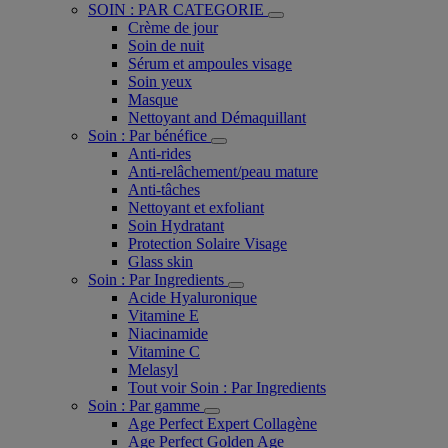
SOIN : PAR CATEGORIE
Crème de jour
Soin de nuit
Sérum et ampoules visage
Soin yeux
Masque
Nettoyant and Démaquillant
Soin : Par bénéfice
Anti-rides
Anti-relâchement/peau mature
Anti-tâches
Nettoyant et exfoliant
Soin Hydratant
Protection Solaire Visage
Glass skin
Soin : Par Ingredients
Acide Hyaluronique
Vitamine E
Niacinamide
Vitamine C
Melasyl
Tout voir Soin : Par Ingredients
Soin : Par gamme
Age Perfect Expert Collagène
Age Perfect Golden Age