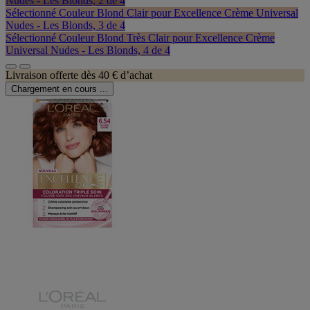
Nudes - Les Blonds, 2 de 4
Sélectionné
Couleur Blond Clair pour Excellence Crème Universal
Nudes - Les Blonds, 3 de 4
Sélectionné
Couleur Blond Très Clair pour Excellence Crème
Universal Nudes - Les Blonds, 4 de 4
Livraison offerte dès 40 € d’achat
Chargement en cours ...