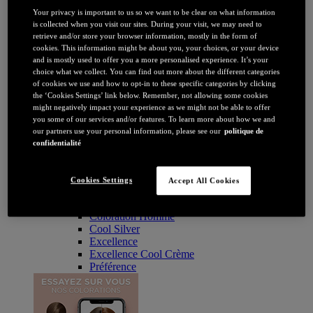
Coloration
Your privacy is important to us so we want to be clear on what information
Par couleur
is collected when you visit our sites. During your visit, we may need to
Blonde
retrieve and/or store your browser information, mostly in the form of
Châtain
cookies. This information might be about you, your choices, or your device
Brune / Noire
and is mostly used to offer you a more personalised experience. It’s your
Rousse / Auburn
choice what we collect. You can find out more about the different categories
Eclaircissant
of cookies we use and how to opt-in to these specific categories by clicking
Tie & dye et balayage
the ‘Cookies Settings’ link below. Remember, not allowing some cookies
Retouche racines
might negatively impact your experience as we might not be able to offer
Flashy
you some of our services and/or features. To learn more about how we and
Par durée
our partners use your personal information, please see our
politique de
Permanente
confidentialité
Temporaire
Coloration : Par gamme
Age Perfect
Cookies Settings
Accept All Cookies
Casting Crème Gloss
Casting Natural Gloss
Coloration Homme
Cool Silver
Excellence
Excellence Cool Crème
Préférence