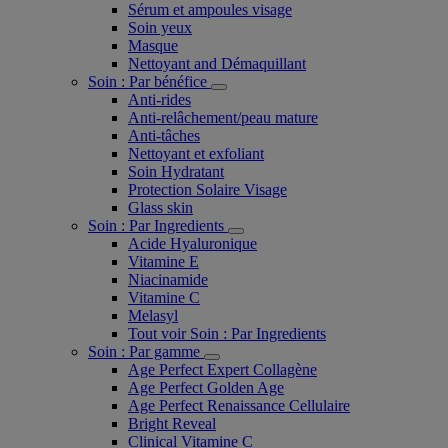
Sérum et ampoules visage
Soin yeux
Masque
Nettoyant and Démaquillant
Soin : Par bénéfice
Anti-rides
Anti-relâchement/peau mature
Anti-tâches
Nettoyant et exfoliant
Soin Hydratant
Protection Solaire Visage
Glass skin
Soin : Par Ingredients
Acide Hyaluronique
Vitamine E
Niacinamide
Vitamine C
Melasyl
Tout voir Soin : Par Ingredients
Soin : Par gamme
Age Perfect Expert Collagène
Age Perfect Golden Age
Age Perfect Renaissance Cellulaire
Bright Reveal
Clinical Vitamine C