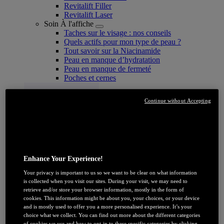
Revitalift Filler
Revitalift Laser
Soin À l'affiche
Taches sur le visage : nos conseils
Quels actifs pour mon type de peau ?
Tout savoir sur la Niacinamide​
Peau en manque d’hydratation
Peau en manque de fermeté
Poches et cernes
Continue without Accepting
Enhance Your Experience!
JE DÉCOUVRE
Your privacy is important to us so we want to be clear on what information
is collected when you visit our sites. During your visit, we may need to
Coloration
retrieve and/or store your browser information, mostly in the form of
Par couleur
cookies. This information might be about you, your choices, or your device
and is mostly used to offer you a more personalised experience. It’s your
Blonde
choice what we collect. You can find out more about the different categories
Châtain
of cookies we use and how to opt-in to these specific categories by clicking