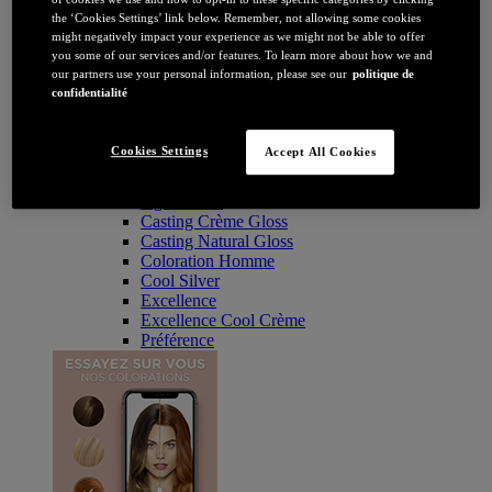
Brune / Noire
the ‘Cookies Settings’ link below. Remember, not allowing some cookies
Rousse / Auburn
might negatively impact your experience as we might not be able to offer
Eclaircissant
you some of our services and/or features. To learn more about how we and
Tie & dye et balayage
our partners use your personal information, please see our
politique de
Retouche racines
confidentialité
Flashy
Par durée
Permanente
Cookies Settings
Accept All Cookies
Temporaire
Coloration : Par gamme
Age Perfect
Casting Crème Gloss
Casting Natural Gloss
Coloration Homme
Cool Silver
Excellence
Excellence Cool Crème
Préférence