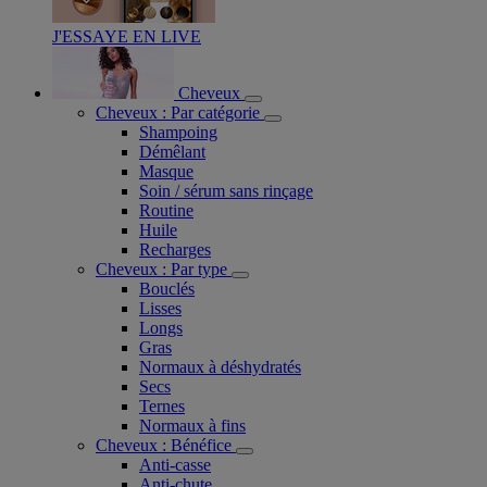
J'ESSAYE EN LIVE
Cheveux
Cheveux : Par catégorie
Shampoing
Démêlant
Masque
Soin / sérum sans rinçage
Routine
Huile
Recharges
Cheveux : Par type
Bouclés
Lisses
Longs
Gras
Normaux à déshydratés
Secs
Ternes
Normaux à fins
Cheveux : Bénéfice
Anti-casse
Anti-chute