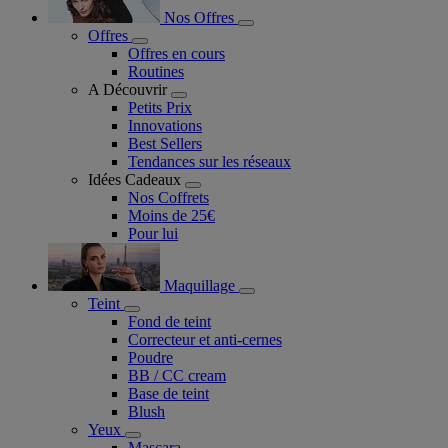
Nos Offres
Offres
Offres en cours
Routines
A Découvrir
Petits Prix
Innovations
Best Sellers
Tendances sur les réseaux
Idées Cadeaux
Nos Coffrets
Moins de 25€
Pour lui
Maquillage
Teint
Fond de teint
Correcteur et anti-cernes
Poudre
BB / CC cream
Base de teint
Blush
Yeux
Mascara