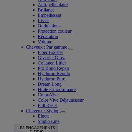
Anti-pelliculaire​
Brillance
Embellissant
Lisses
Ondulations
Protection couleur​
Réparation
Volume
Cheveux : Par gamme
Fiber Booster
Glycolic Gloss
Collagen Lifter
Pro Bond Repair
Hyaluron Repulp
Hyaluron Pure
Dream Long
Huile Extraordinaire
Color-Vive
Color Vive Déjaunisseur
Full Resist
Cheveux : Styling
Elnett
Studio Line