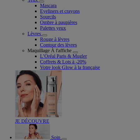
Mascara
Eyeliners et crayons
Sourcils
Ombre à paupières
Palettes yeux
Lèvres
Rouge à lèvres
Contour des lèvres
Maquillage À l'affiche
L’Oréal Paris & Mugler
Coffrets & Lots à -20%
Votre look Glow à la française
JE DÉCOUVRE
Soin