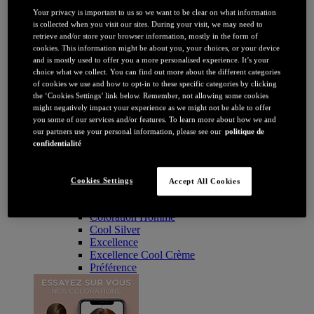
Coloration
Your privacy is important to us so we want to be clear on what information
Par couleur
is collected when you visit our sites. During your visit, we may need to
Blonde
retrieve and/or store your browser information, mostly in the form of
Châtain
cookies. This information might be about you, your choices, or your device
Brune / Noire
and is mostly used to offer you a more personalised experience. It’s your
Rousse / Auburn
choice what we collect. You can find out more about the different categories
Eclaircissant
of cookies we use and how to opt-in to these specific categories by clicking
Tie & dye et balayage
the ‘Cookies Settings’ link below. Remember, not allowing some cookies
Retouche racines
might negatively impact your experience as we might not be able to offer
Flashy
you some of our services and/or features. To learn more about how we and
Par durée
our partners use your personal information, please see our
politique de
Permanente
confidentialité
Temporaire
Coloration : Par gamme
Age Perfect
Cookies Settings
Accept All Cookies
Casting Crème Gloss
Casting Natural Gloss
Coloration Homme
Cool Silver
Excellence
Excellence Cool Crème
Préférence