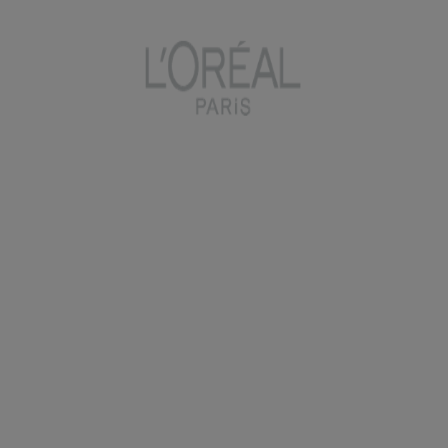
AGE PERFECT
RENAISSANCE
CELLULAIRE
Régénérez votre peau et réduisez vos rides avec AGE PERFECT
RENAISSANCE CELLULAIRE. Sa formule unique stimule le
renouvellement cellulaire pour une peau plus ferme, plus lisse et plus
lumineuse.