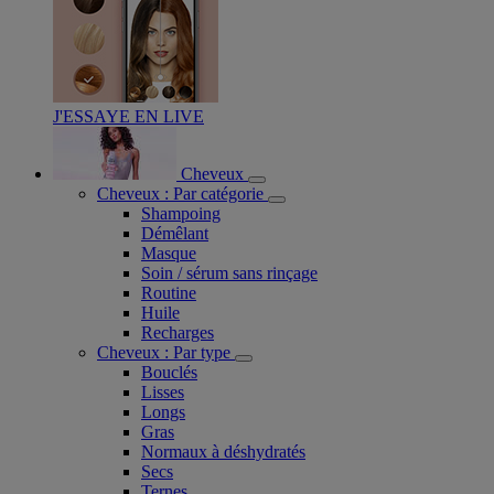
J'ESSAYE EN LIVE
Cheveux
Cheveux : Par catégorie
Shampoing
Démêlant
Masque
Soin / sérum sans rinçage
Routine
Huile
Recharges
Cheveux : Par type
Bouclés
Lisses
Longs
Gras
Normaux à déshydratés
Secs
Ternes