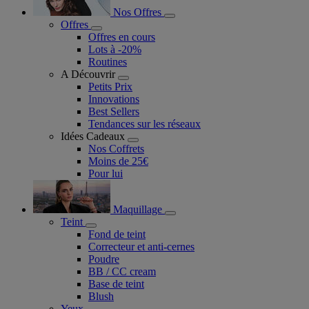
Nos Offres
Offres
Offres en cours
Lots à -20%
Routines
A Découvrir
Petits Prix
Innovations
Best Sellers
Tendances sur les réseaux
Idées Cadeaux
Nos Coffrets
Moins de 25€
Pour lui
Maquillage
Teint
Fond de teint
Correcteur et anti-cernes
Poudre
BB / CC cream
Base de teint
Blush
Yeux