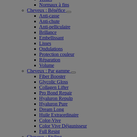
Normaux à fins
Cheveux : Bénéfice
Anti-casse
Anti-chute
Anti-pelliculaire​
Brillance
Embellissant
Lisses
Ondulations
Protection couleur​
Réparation
Volume
Cheveux : Par gamme
Fiber Booster
Glycolic Gloss
Collagen Lifter
Pro Bond Repair
Hyaluron Repulp
Hyaluron Pure
Dream Long
Huile Extraordinaire
Color-Vive
Color Vive Déjaunisseur
Full Resist
Cheveux : Styling