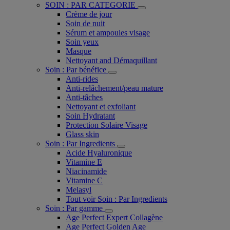
SOIN : PAR CATEGORIE
Crème de jour
Soin de nuit
Sérum et ampoules visage
Soin yeux
Masque
Nettoyant and Démaquillant
Soin : Par bénéfice
Anti-rides
Anti-relâchement/peau mature
Anti-tâches
Nettoyant et exfoliant
Soin Hydratant
Protection Solaire Visage
Glass skin
Soin : Par Ingredients
Acide Hyaluronique
Vitamine E
Niacinamide
Vitamine C
Melasyl
Tout voir Soin : Par Ingredients
Soin : Par gamme
Age Perfect Expert Collagène
Age Perfect Golden Age