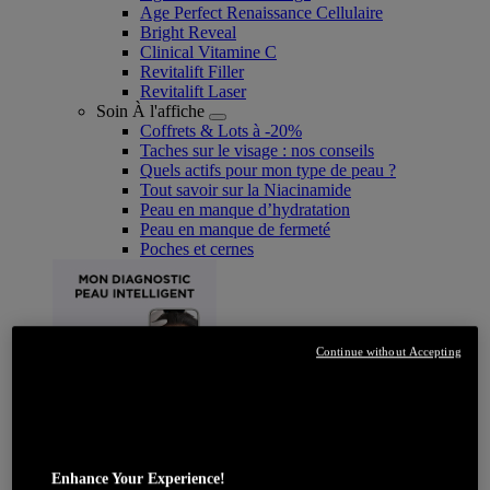
Age Perfect Renaissance Cellulaire
Bright Reveal
Clinical Vitamine C
Revitalift Filler
Revitalift Laser
Soin À l'affiche
Coffrets & Lots à -20%
Taches sur le visage : nos conseils
Quels actifs pour mon type de peau ?
Tout savoir sur la Niacinamide​
Peau en manque d’hydratation
Peau en manque de fermeté
Poches et cernes
Continue without Accepting
JE DÉCOUVRE
Enhance Your Experience!