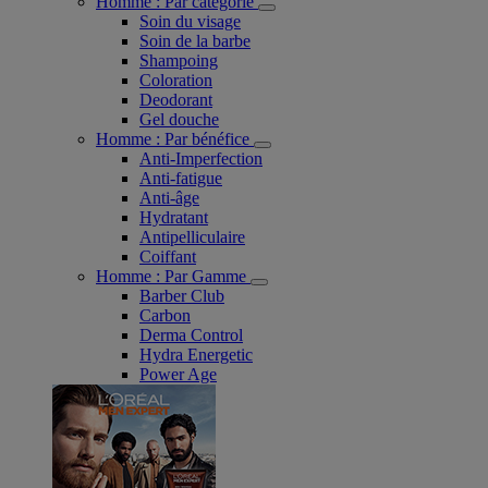
Homme : Par catégorie
Soin du visage
Soin de la barbe
Shampoing
Coloration
Deodorant
Gel douche
Homme : Par bénéfice
Anti-Imperfection
Anti-fatigue
Anti-âge
Hydratant
Antipelliculaire
Coiffant
Homme : Par Gamme
Barber Club
Carbon
Derma Control
Hydra Energetic
Power Age