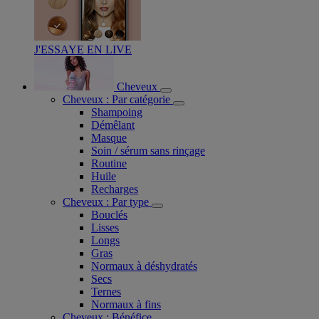
J'ESSAYE EN LIVE
Cheveux
Cheveux : Par catégorie
Shampoing
Démêlant
Masque
Soin / sérum sans rinçage
Routine
Huile
Recharges
Cheveux : Par type
Bouclés
Lisses
Longs
Gras
Normaux à déshydratés
Secs
Ternes
Normaux à fins
Cheveux : Bénéfice