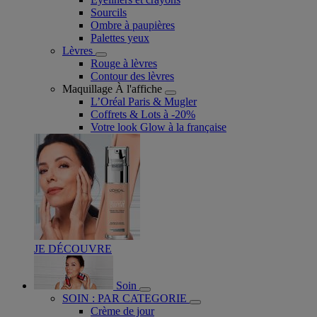
Sourcils
Ombre à paupières
Palettes yeux
Lèvres
Rouge à lèvres
Contour des lèvres
Maquillage À l'affiche
L’Oréal Paris & Mugler
Coffrets & Lots à -20%
Votre look Glow à la française
JE DÉCOUVRE
Soin
SOIN : PAR CATEGORIE
Crème de jour