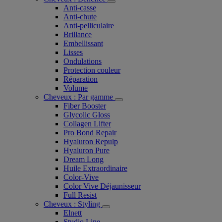
Anti-casse
Anti-chute
Anti-pelliculaire​
Brillance
Embellissant
Lisses
Ondulations
Protection couleur​
Réparation
Volume
Cheveux : Par gamme
Fiber Booster
Glycolic Gloss
Collagen Lifter
Pro Bond Repair
Hyaluron Repulp
Hyaluron Pure
Dream Long
Huile Extraordinaire
Color-Vive
Color Vive Déjaunisseur
Full Resist
Cheveux : Styling
Elnett
Studio Line