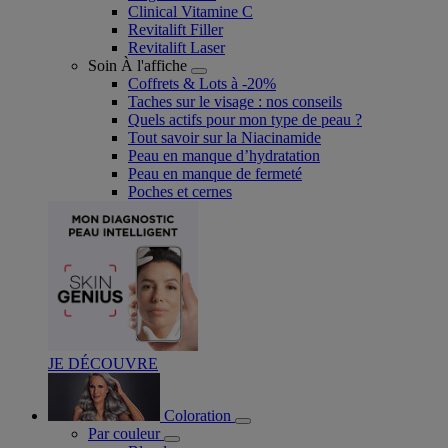
Clinical Vitamine C
Revitalift Filler
Revitalift Laser
Soin À l'affiche
Coffrets & Lots à -20%
Taches sur le visage : nos conseils
Quels actifs pour mon type de peau ?
Tout savoir sur la Niacinamide​
Peau en manque d’hydratation
Peau en manque de fermeté
Poches et cernes
JE DÉCOUVRE
Coloration
Par couleur