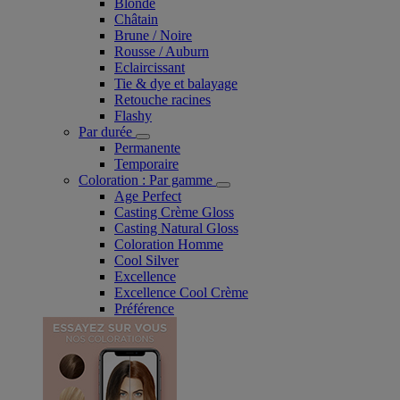
Blonde
Châtain
Brune / Noire
Rousse / Auburn
Eclaircissant
Tie & dye et balayage
Retouche racines
Flashy
Par durée
Permanente
Temporaire
Coloration : Par gamme
Age Perfect
Casting Crème Gloss
Casting Natural Gloss
Coloration Homme
Cool Silver
Excellence
Excellence Cool Crème
Préférence