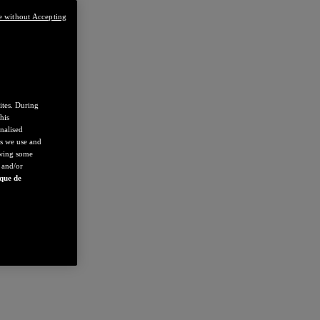
e without Accepting
ites. During
his
nalised
es we use and
owing some
 and/or
ique de