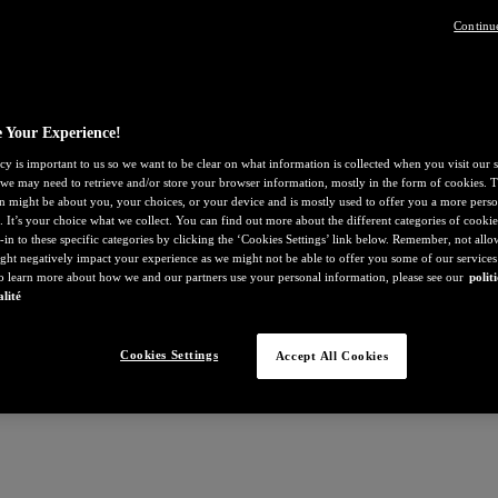
Continu
 Your Experience!
cy is important to us so we want to be clear on what information is collected when you visit our s
, we may need to retrieve and/or store your browser information, mostly in the form of cookies. T
n might be about you, your choices, or your device and is mostly used to offer you a more perso
. It’s your choice what we collect. You can find out more about the different categories of cooki
-in to these specific categories by clicking the ‘Cookies Settings’ link below. Remember, not all
ght negatively impact your experience as we might not be able to offer you some of our services
To learn more about how we and our partners use your personal information, please see our
polit
alité
Cookies Settings
Accept All Cookies