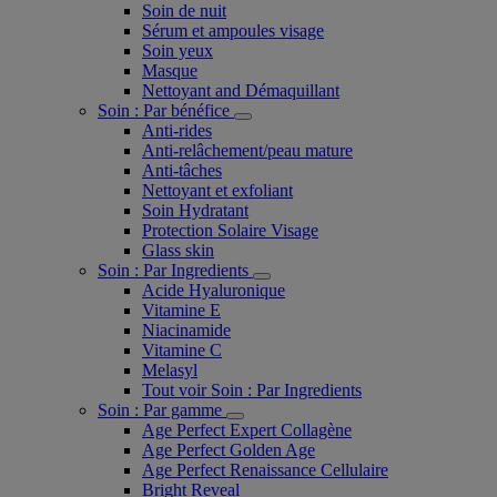
Soin de nuit
Sérum et ampoules visage
Soin yeux
Masque
Nettoyant and Démaquillant
Soin : Par bénéfice
Anti-rides
Anti-relâchement/peau mature
Anti-tâches
Nettoyant et exfoliant
Soin Hydratant
Protection Solaire Visage
Glass skin
Soin : Par Ingredients
Acide Hyaluronique
Vitamine E
Niacinamide
Vitamine C
Melasyl
Tout voir Soin : Par Ingredients
Soin : Par gamme
Age Perfect Expert Collagène
Age Perfect Golden Age
Age Perfect Renaissance Cellulaire
Bright Reveal