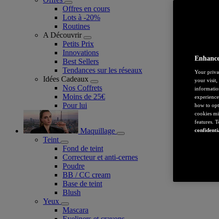
Offres en cours
Lots à -20%
Routines
A Découvrir
Petits Prix
Innovations
Enhance
Best Sellers
Tendances sur les réseaux
Your priva
Idées Cadeaux
your visit
Nos Coffrets
informatio
Moins de 25€
experience
Pour lui
how to opt
cookies mi
features. 
Maquillage
confidenti
Teint
Fond de teint
Correcteur et anti-cernes
Poudre
BB / CC cream
Base de teint
Blush
Yeux
Mascara
Eyeliners et crayons