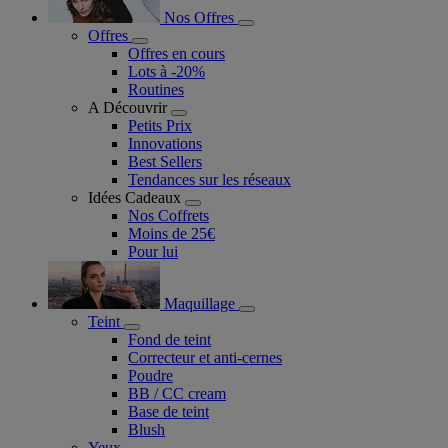
Nos Offres
Offres
Offres en cours
Lots à -20%
Routines
A Découvrir
Petits Prix
Innovations
Best Sellers
Tendances sur les réseaux
Idées Cadeaux
Nos Coffrets
Moins de 25€
Pour lui
Maquillage
Teint
Fond de teint
Correcteur et anti-cernes
Poudre
BB / CC cream
Base de teint
Blush
Yeux