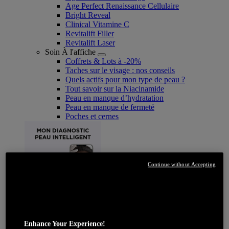
Age Perfect Renaissance Cellulaire
Bright Reveal
Clinical Vitamine C
Revitalift Filler
Revitalift Laser
Soin À l'affiche
Coffrets & Lots à -20%
Taches sur le visage : nos conseils
Quels actifs pour mon type de peau ?
Tout savoir sur la Niacinamide​
Peau en manque d’hydratation
Peau en manque de fermeté
Poches et cernes
Continue without Accepting
JE DÉCOUVRE
Enhance Your Experience!