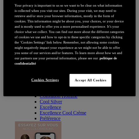
Coloration
Your privacy is important to us so we want to be clear on what information
Par couleur
is collected when you visit our sites. During your visit, we may need to
Blonde
retrieve and/or store your browser information, mostly in the form of
Châtain
cookies. This information might be about you, your choices, or your device
Brune / Noire
and is mostly used to offer you a more personalised experience. It’s your
Rousse / Auburn
choice what we collect. You can find out more about the different categories
Eclaircissant
of cookies we use and how to opt-in to these specific categories by clicking
Tie & dye et balayage
the ‘Cookies Settings’ link below. Remember, not allowing some cookies
Retouche racines
might negatively impact your experience as we might not be able to offer
Flashy
you some of our services and/or features. To learn more about how we and
Par durée
our partners use your personal information, please see our
politique de
Permanente
confidentialité
Temporaire
Coloration : Par gamme
Age Perfect
Cookies Settings
Accept All Cookies
Casting Crème Gloss
Casting Natural Gloss
Coloration Homme
Cool Silver
Excellence
Excellence Cool Crème
Préférence