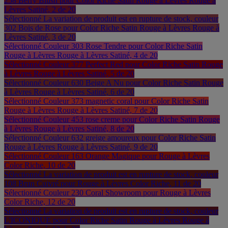
258 Berry Blush pour Color Riche Satin Rouge à Lèvres Rouge à
Lèvres Satiné, 2 de 20
Sélectionné
La variation de produit est en rupture de stock, couleur
302 Bois de Rose pour Color Riche Satin Rouge à Lèvres Rouge à
Lèvres Satiné, 3 de 20
Sélectionné
Couleur 303 Rose Tendre pour Color Riche Satin
Rouge à Lèvres Rouge à Lèvres Satiné, 4 de 20
Sélectionné
Couleur 377 Perfect Red pour Color Riche Satin Rouge
à Lèvres Rouge à Lèvres Satiné, 5 de 20
Sélectionné
Couleur 630 Beige A Nu pour Color Riche Satin Rouge
à Lèvres Rouge à Lèvres Satiné, 6 de 20
Sélectionné
Couleur 373 magnetic coral pour Color Riche Satin
Rouge à Lèvres Rouge à Lèvres Satiné, 7 de 20
Sélectionné
Couleur 453 rose creme pour Color Riche Satin Rouge
à Lèvres Rouge à Lèvres Satiné, 8 de 20
Sélectionné
Couleur 632 greige amoureux pour Color Riche Satin
Rouge à Lèvres Rouge à Lèvres Satiné, 9 de 20
Sélectionné
Couleur 163 Orange Magique pour Rouge à Lèvres
Color Riche, 10 de 20
Sélectionné
La variation de produit est en rupture de stock, couleur
108 Brun Cuivré pour Rouge à Lèvres Color Riche, 11 de 20
Sélectionné
Couleur 230 Coral Showroom pour Rouge à Lèvres
Color Riche, 12 de 20
Sélectionné
La variation de produit est en rupture de stock, couleur
L'ICONIQUE pour Color Riche Satin Rouge à Lèvres Rouge à