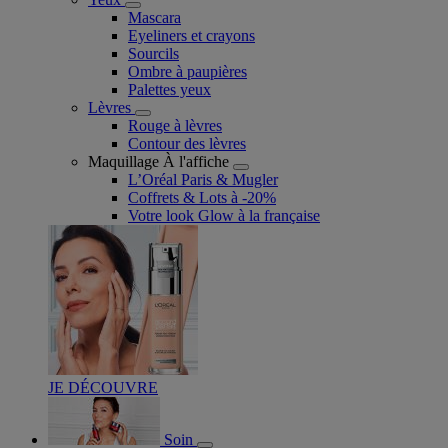
Mascara
Eyeliners et crayons
Sourcils
Ombre à paupières
Palettes yeux
Lèvres
Rouge à lèvres
Contour des lèvres
Maquillage À l'affiche
L’Oréal Paris & Mugler
Coffrets & Lots à -20%
Votre look Glow à la française
JE DÉCOUVRE
Soin