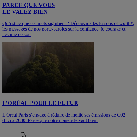
PARCE QUE VOUS
LE VALEZ BIEN
Qu’est ce que ces mots signifient ? Découvrez les lessons of worth*,
les messages de nos porte-paroles sur la confiance, le courage et
l'estime de soi.
L’ORÉAL POUR LE FUTUR
L'Oréal Paris s’engage à réduire de moitié ses émissions de C02
d’ici à 2030. Parce que notre planète le vaut bien.