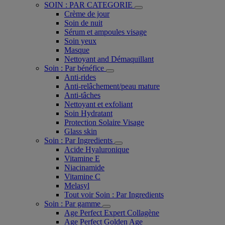
SOIN : PAR CATEGORIE
Crème de jour
Soin de nuit
Sérum et ampoules visage
Soin yeux
Masque
Nettoyant and Démaquillant
Soin : Par bénéfice
Anti-rides
Anti-relâchement/peau mature
Anti-tâches
Nettoyant et exfoliant
Soin Hydratant
Protection Solaire Visage
Glass skin
Soin : Par Ingredients
Acide Hyaluronique
Vitamine E
Niacinamide
Vitamine C
Melasyl
Tout voir Soin : Par Ingredients
Soin : Par gamme
Age Perfect Expert Collagène
Age Perfect Golden Age