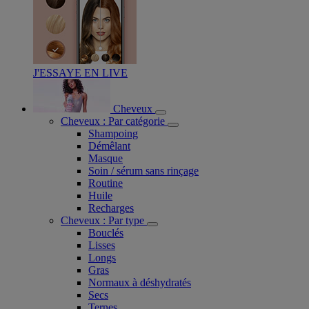
J'ESSAYE EN LIVE
Cheveux
Cheveux : Par catégorie
Shampoing
Démêlant
Masque
Soin / sérum sans rinçage
Routine
Huile
Recharges
Cheveux : Par type
Bouclés
Lisses
Longs
Gras
Normaux à déshydratés
Secs
Ternes