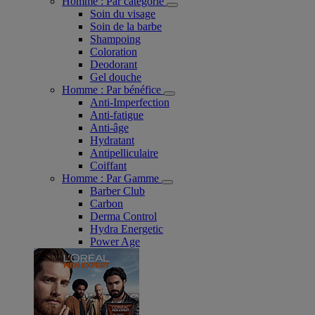
Homme : Par catégorie
Soin du visage
Soin de la barbe
Shampoing
Coloration
Deodorant
Gel douche
Homme : Par bénéfice
Anti-Imperfection
Anti-fatigue
Anti-âge
Hydratant
Antipelliculaire
Coiffant
Homme : Par Gamme
Barber Club
Carbon
Derma Control
Hydra Energetic
Power Age