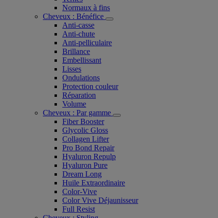
Normaux à fins
Cheveux : Bénéfice
Anti-casse
Anti-chute
Anti-pelliculaire​
Brillance
Embellissant
Lisses
Ondulations
Protection couleur​
Réparation
Volume
Cheveux : Par gamme
Fiber Booster
Glycolic Gloss
Collagen Lifter
Pro Bond Repair
Hyaluron Repulp
Hyaluron Pure
Dream Long
Huile Extraordinaire
Color-Vive
Color Vive Déjaunisseur
Full Resist
Cheveux : Styling