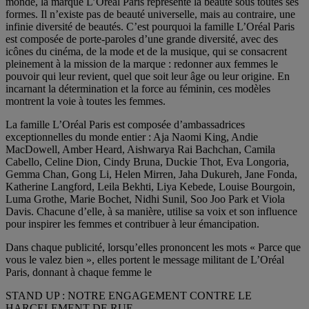
monde, la marque L’Oréal Paris représente la beauté sous toutes ses
formes. Il n’existe pas de beauté universelle, mais au contraire, une
infinie diversité de beautés. C’est pourquoi la famille L’Oréal Paris
est composée de porte-paroles d’une grande diversité, avec des
icônes du cinéma, de la mode et de la musique, qui se consacrent
pleinement à la mission de la marque : redonner aux femmes le
pouvoir qui leur revient, quel que soit leur âge ou leur origine. En
incarnant la détermination et la force au féminin, ces modèles
montrent la voie à toutes les femmes.
La famille L’Oréal Paris est composée d’ambassadrices
exceptionnelles du monde entier : Aja Naomi King, Andie
MacDowell, Amber Heard, Aishwarya Rai Bachchan, Camila
Cabello, Celine Dion, Cindy Bruna, Duckie Thot, Eva Longoria,
Gemma Chan, Gong Li, Helen Mirren, Jaha Dukureh, Jane Fonda,
Katherine Langford, Leila Bekhti, Liya Kebede, Louise Bourgoin,
Luma Grothe, Marie Bochet, Nidhi Sunil, Soo Joo Park et Viola
Davis. Chacune d’elle, à sa manière, utilise sa voix et son influence
pour inspirer les femmes et contribuer à leur émancipation.
Dans chaque publicité, lorsqu’elles prononcent les mots « Parce que
vous le valez bien », elles portent le message militant de L’Oréal
Paris, donnant à chaque femme le
STAND UP : NOTRE ENGAGEMENT CONTRE LE
HARCELEMENT DE RUE