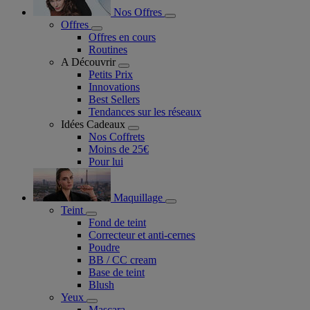
Nos Offres
Offres
Offres en cours
Routines
A Découvrir
Petits Prix
Innovations
Best Sellers
Tendances sur les réseaux
Idées Cadeaux
Nos Coffrets
Moins de 25€
Pour lui
Maquillage
Teint
Fond de teint
Correcteur et anti-cernes
Poudre
BB / CC cream
Base de teint
Blush
Yeux
Mascara