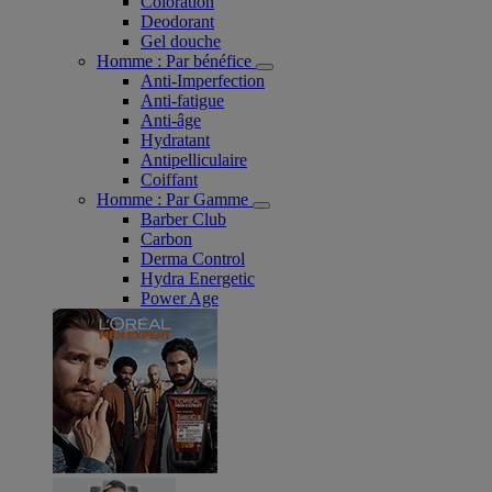
Coloration
Deodorant
Gel douche
Homme : Par bénéfice
Anti-Imperfection
Anti-fatigue
Anti-âge
Hydratant
Antipelliculaire
Coiffant
Homme : Par Gamme
Barber Club
Carbon
Derma Control
Hydra Energetic
Power Age