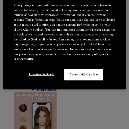
Brune / Noire
Your privacy is important to us so we want to be clear on what information
Rousse / Auburn
is collected when you visit our sites. During your visit, we may need to
Eclaircissant
retrieve and/or store your browser information, mostly in the form of
Tie & dye et balayage
cookies. This information might be about you, your choices, or your device
Retouche racines
and is mostly used to offer you a more personalised experience. It’s your
Flashy
choice what we collect. You can find out more about the different categories
Par durée
of cookies we use and how to opt-in to these specific categories by clicking
Permanente
the ‘Cookies Settings’ link below. Remember, not allowing some cookies
Temporaire
might negatively impact your experience as we might not be able to offer
Coloration : Par gamme
you some of our services and/or features. To learn more about how we and
Age Perfect
our partners use your personal information, please see our
politique de
Casting Crème Gloss
confidentialité
Casting Natural Gloss
Coloration Homme
Cool Silver
Cookies Settings
Accept All Cookies
Excellence
Excellence Cool Crème
Préférence