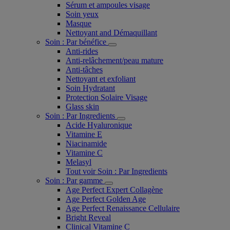
Sérum et ampoules visage
Soin yeux
Masque
Nettoyant and Démaquillant
Soin : Par bénéfice
Anti-rides
Anti-relâchement/peau mature
Anti-tâches
Nettoyant et exfoliant
Soin Hydratant
Protection Solaire Visage
Glass skin
Soin : Par Ingredients
Acide Hyaluronique
Vitamine E
Niacinamide
Vitamine C
Melasyl
Tout voir Soin : Par Ingredients
Soin : Par gamme
Age Perfect Expert Collagène
Age Perfect Golden Age
Age Perfect Renaissance Cellulaire
Bright Reveal
Clinical Vitamine C