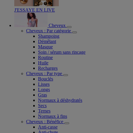
J'ESSAYE EN LIVE
Cheveux
Cheveux : Par catégorie
Shampoing
Démêlant
Masque
Soin / sérum sans rinçage
Routine
Huile
Recharges
Cheveux : Par type
Bouclés
Lisses
Longs
Gras
Normaux à déshydratés
Secs
Ternes
Normaux à fins
Cheveux : Bénéfice
Anti-casse
Anti-chute