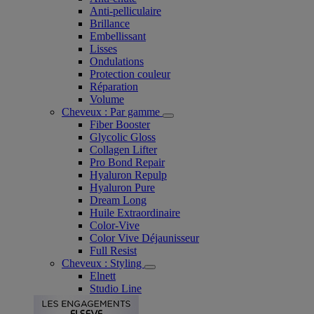
Anti-pelliculaire​
Brillance
Embellissant
Lisses
Ondulations
Protection couleur​
Réparation
Volume
Cheveux : Par gamme
Fiber Booster
Glycolic Gloss
Collagen Lifter
Pro Bond Repair
Hyaluron Repulp
Hyaluron Pure
Dream Long
Huile Extraordinaire
Color-Vive
Color Vive Déjaunisseur
Full Resist
Cheveux : Styling
Elnett
Studio Line