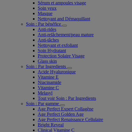
Sérum et ampoules visage
Soin yeux
Masque
Nettoyant and Démaquillant
Soin : Par bénéfice
Anti-rides
Anti-relâchement/peau mature
Anti-tâches
Nettoyant et exfoliant
Soin Hydratant
Protection Solaire Visage
Glass skin
Soin : Par Ingredients
Acide Hyaluronique
Vitamine E
Niacinamide
Vitamine C
Melasyl
Tout voir Soin : Par Ingredients
Soin : Par gamme
Age Perfect Expert Collagène
Age Perfect Golden Age
Age Perfect Renaissance Cellulaire
Bright Reveal
Clinical Vitamine C