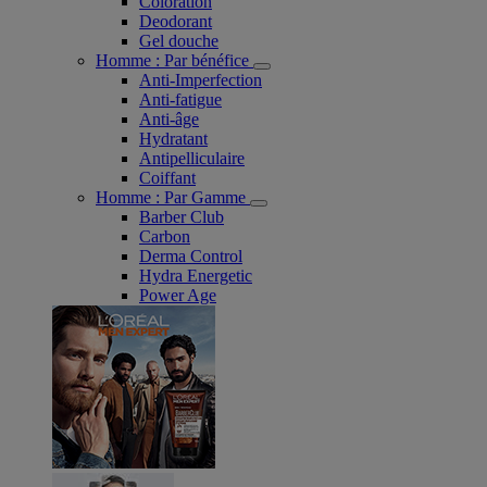
Coloration
Deodorant
Gel douche
Homme : Par bénéfice
Anti-Imperfection
Anti-fatigue
Anti-âge
Hydratant
Antipelliculaire
Coiffant
Homme : Par Gamme
Barber Club
Carbon
Derma Control
Hydra Energetic
Power Age