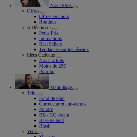
Nos Offres
Offres
Offres en cours
Routines
A Découvrir
Petits Prix
Innovations
Best Sellers
Tendances sur les réseaux
Idées Cadeaux
Nos Coffrets
Moins de 25€
Pour lui
Maquillage
Teint
Fond de teint
Correcteur et anti-cernes
Poudre
BB / CC cream
Base de teint
Blush
Yeux
Mascara