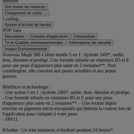
Medium
Voir toutes les nuances
Chargement en cours ...
Loading...
Ajouter à la liste de favoris
PDP Tabs
Description
Conseils d'application
Composition
Tri et Qualités environnementales
Informations de sécurité
Impact Environnemental
Nouveau Magic BB Crème teintée 5 en 1 : hydrate 24H*, unifie,
lisse, illumine et protège. Une formule infusée en vitamines B5 et E
pour une peau d'apparence plus saine en 2 semaines**. Non
comédogène, elle convient aux peaux sensibles et aux peaux
grasses.
Bénéfices et technologie :
- Une action 5 en 1 : hydrate 24H*, unifie, lisse, illumine et protège.
- Une formule infusée en vitamines B5 et E pour une peau
d'apparence plus saine en 2 semaines**. - Une texture légère
enrichie en pigments micro-encapsulés qui libèrent la couleur lors de
l'application pour s'adapter à votre peau.
- SPF11
Résultat : Un teint lumineux et hydraté pendant 24 heures*.