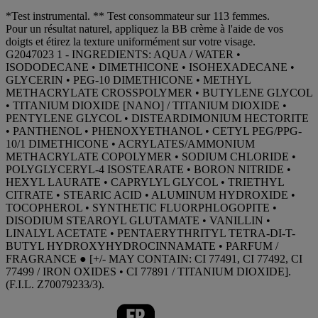
*Test instrumental. ** Test consommateur sur 113 femmes.
Pour un résultat naturel, appliquez la BB crème à l'aide de vos
doigts et étirez la texture uniformément sur votre visage.
G2047023 1 - INGREDIENTS: AQUA / WATER •
ISODODECANE • DIMETHICONE • ISOHEXADECANE •
GLYCERIN • PEG-10 DIMETHICONE • METHYL
METHACRYLATE CROSSPOLYMER • BUTYLENE GLYCOL
• TITANIUM DIOXIDE [NANO] / TITANIUM DIOXIDE •
PENTYLENE GLYCOL • DISTEARDIMONIUM HECTORITE
• PANTHENOL • PHENOXYETHANOL • CETYL PEG/PPG-
10/1 DIMETHICONE • ACRYLATES/AMMONIUM
METHACRYLATE COPOLYMER • SODIUM CHLORIDE •
POLYGLYCERYL-4 ISOSTEARATE • BORON NITRIDE •
HEXYL LAURATE • CAPRYLYL GLYCOL • TRIETHYL
CITRATE • STEARIC ACID • ALUMINUM HYDROXIDE •
TOCOPHEROL • SYNTHETIC FLUORPHLOGOPITE •
DISODIUM STEAROYL GLUTAMATE • VANILLIN •
LINALYL ACETATE • PENTAERYTHRITYL TETRA-DI-T-
BUTYL HYDROXYHYDROCINNAMATE • PARFUM /
FRAGRANCE ● [+/- MAY CONTAIN: CI 77491, CI 77492, CI
77499 / IRON OXIDES • CI 77891 / TITANIUM DIOXIDE].
(F.I.L. Z70079233/3).