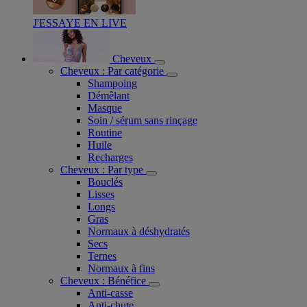
J'ESSAYE EN LIVE
Cheveux
Cheveux : Par catégorie
Shampoing
Démêlant
Masque
Soin / sérum sans rinçage
Routine
Huile
Recharges
Cheveux : Par type
Bouclés
Lisses
Longs
Gras
Normaux à déshydratés
Secs
Ternes
Normaux à fins
Cheveux : Bénéfice
Anti-casse
Anti-chute