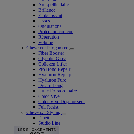
Anti-pelliculaire​
Brillance
Embellissant
Lisses
Ondulations
Protection couleur​
Réparation
Volume
Cheveux : Par gamme
Fiber Booster
Glycolic Gloss
Collagen Lifter
Pro Bond Repair
Hyaluron Repulp
Hyaluron Pure
Dream Long
Huile Extraordinaire
Color-Vive
Color Vive Déjaunisseur
Full Resist
Cheveux : Styling
Elnett
Studio Line