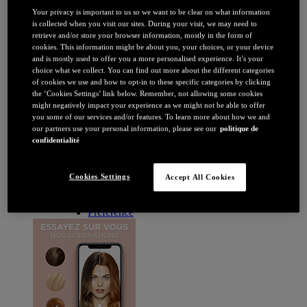
Brune / Noire
Your privacy is important to us so we want to be clear on what information
Rousse / Auburn
is collected when you visit our sites. During your visit, we may need to
Eclaircissant
retrieve and/or store your browser information, mostly in the form of
Tie & dye et balayage
cookies. This information might be about you, your choices, or your device
Retouche racines
and is mostly used to offer you a more personalised experience. It’s your
Flashy
choice what we collect. You can find out more about the different categories
Par durée
of cookies we use and how to opt-in to these specific categories by clicking
Permanente
the ‘Cookies Settings’ link below. Remember, not allowing some cookies
Temporaire
might negatively impact your experience as we might not be able to offer
Coloration : Par gamme
you some of our services and/or features. To learn more about how we and
Age Perfect
our partners use your personal information, please see our
politique de
Casting Crème Gloss
confidentialité
Casting Natural Gloss
Coloration Homme
Cool Silver
Cookies Settings
Accept All Cookies
Excellence
Excellence Cool Crème
Préférence