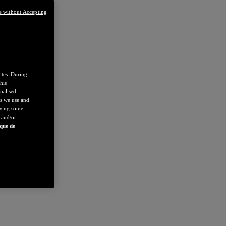
e without Accepting
ites. During
his
nalised
es we use and
owing some
 and/or
ique de