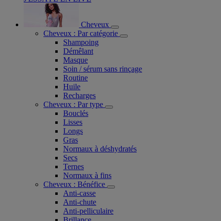
Cheveux
Cheveux : Par catégorie
Shampoing
Démêlant
Masque
Soin / sérum sans rinçage
Routine
Huile
Recharges
Cheveux : Par type
Bouclés
Lisses
Longs
Gras
Normaux à déshydratés
Secs
Ternes
Normaux à fins
Cheveux : Bénéfice
Anti-casse
Anti-chute
Anti-pelliculaire​
Brillance