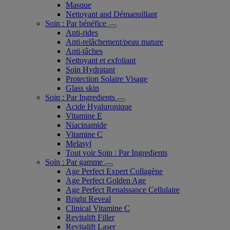
Masque
Nettoyant and Démaquillant
Soin : Par bénéfice
Anti-rides
Anti-relâchement/peau mature
Anti-tâches
Nettoyant et exfoliant
Soin Hydratant
Protection Solaire Visage
Glass skin
Soin : Par Ingredients
Acide Hyaluronique
Vitamine E
Niacinamide
Vitamine C
Melasyl
Tout voir Soin : Par Ingredients
Soin : Par gamme
Age Perfect Expert Collagène
Age Perfect Golden Age
Age Perfect Renaissance Cellulaire
Bright Reveal
Clinical Vitamine C
Revitalift Filler
Revitalift Laser