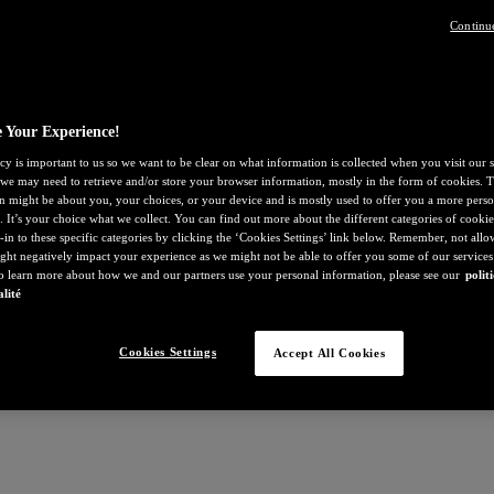
Continu
 Your Experience!
cy is important to us so we want to be clear on what information is collected when you visit our s
, we may need to retrieve and/or store your browser information, mostly in the form of cookies. T
n might be about you, your choices, or your device and is mostly used to offer you a more perso
. It’s your choice what we collect. You can find out more about the different categories of cooki
-in to these specific categories by clicking the ‘Cookies Settings’ link below. Remember, not all
ght negatively impact your experience as we might not be able to offer you some of our services
To learn more about how we and our partners use your personal information, please see our
polit
alité
Cookies Settings
Accept All Cookies