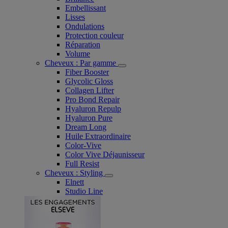
Embellissant
Lisses
Ondulations
Protection couleur​
Réparation
Volume
Cheveux : Par gamme
Fiber Booster
Glycolic Gloss
Collagen Lifter
Pro Bond Repair
Hyaluron Repulp
Hyaluron Pure
Dream Long
Huile Extraordinaire
Color-Vive
Color Vive Déjaunisseur
Full Resist
Cheveux : Styling
Elnett
Studio Line