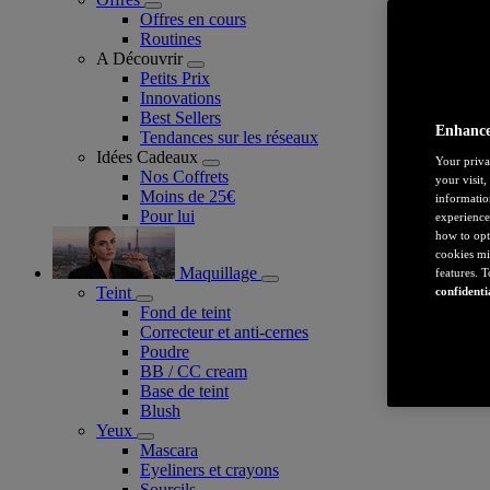
Offres en cours
Routines
A Découvrir
Petits Prix
Innovations
Best Sellers
Enhance
Tendances sur les réseaux
Idées Cadeaux
Your priva
Nos Coffrets
your visit
Moins de 25€
informatio
Pour lui
experience
how to opt
cookies mi
Maquillage
features. 
Teint
confidenti
Fond de teint
Correcteur et anti-cernes
Poudre
BB / CC cream
Base de teint
Blush
Yeux
Mascara
Eyeliners et crayons
Sourcils