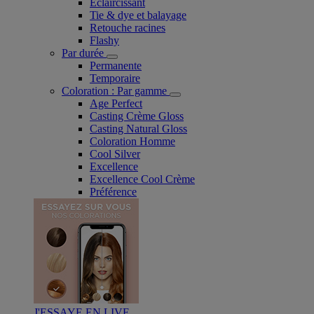
Eclaircissant
Tie & dye et balayage
Retouche racines
Flashy
Par durée
Permanente
Temporaire
Coloration : Par gamme
Age Perfect
Casting Crème Gloss
Casting Natural Gloss
Coloration Homme
Cool Silver
Excellence
Excellence Cool Crème
Préférence
J'ESSAYE EN LIVE