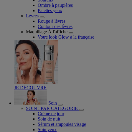
Ombre à paupières
Palettes yeux
Lèvres
Rouge à lèvres
Contour des lèvres
Maquillage À l'affiche
Votre look Glow à la française
JE DÉCOUVRE
Soin
SOIN : PAR CATEGORIE
Crème de jour
Soin de nuit
Sérum et ampoules visage
Soin yeux