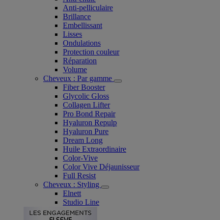
Anti-pelliculaire​
Brillance
Embellissant
Lisses
Ondulations
Protection couleur​
Réparation
Volume
Cheveux : Par gamme
Fiber Booster
Glycolic Gloss
Collagen Lifter
Pro Bond Repair
Hyaluron Repulp
Hyaluron Pure
Dream Long
Huile Extraordinaire
Color-Vive
Color Vive Déjaunisseur
Full Resist
Cheveux : Styling
Elnett
Studio Line