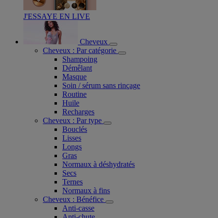
J'ESSAYE EN LIVE
Cheveux
Cheveux : Par catégorie
Shampoing
Démêlant
Masque
Soin / sérum sans rinçage
Routine
Huile
Recharges
Cheveux : Par type
Bouclés
Lisses
Longs
Gras
Normaux à déshydratés
Secs
Ternes
Normaux à fins
Cheveux : Bénéfice
Anti-casse
Anti-chute