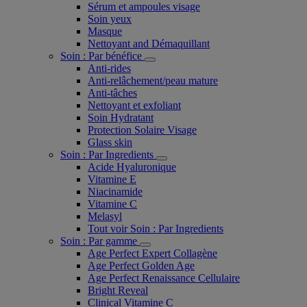
Sérum et ampoules visage
Soin yeux
Masque
Nettoyant and Démaquillant
Soin : Par bénéfice
Anti-rides
Anti-relâchement/peau mature
Anti-tâches
Nettoyant et exfoliant
Soin Hydratant
Protection Solaire Visage
Glass skin
Soin : Par Ingredients
Acide Hyaluronique
Vitamine E
Niacinamide
Vitamine C
Melasyl
Tout voir Soin : Par Ingredients
Soin : Par gamme
Age Perfect Expert Collagène
Age Perfect Golden Age
Age Perfect Renaissance Cellulaire
Bright Reveal
Clinical Vitamine C