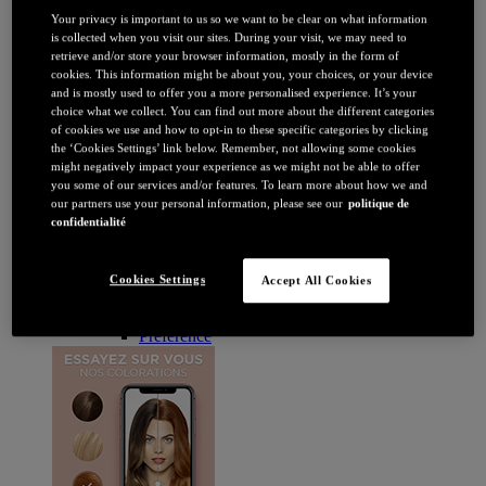
Brune / Noire
Your privacy is important to us so we want to be clear on what information
Rousse / Auburn
is collected when you visit our sites. During your visit, we may need to
Eclaircissant
retrieve and/or store your browser information, mostly in the form of
Tie & dye et balayage
cookies. This information might be about you, your choices, or your device
Retouche racines
and is mostly used to offer you a more personalised experience. It’s your
Flashy
choice what we collect. You can find out more about the different categories
Par durée
of cookies we use and how to opt-in to these specific categories by clicking
Permanente
the ‘Cookies Settings’ link below. Remember, not allowing some cookies
Temporaire
might negatively impact your experience as we might not be able to offer
Coloration : Par gamme
you some of our services and/or features. To learn more about how we and
Age Perfect
our partners use your personal information, please see our
politique de
Casting Crème Gloss
confidentialité
Casting Natural Gloss
Coloration Homme
Cool Silver
Cookies Settings
Accept All Cookies
Excellence
Excellence Cool Crème
Préférence