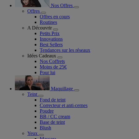
Nos Offres
Offres
Offres en cours
Routines
A Découvrir
Petits Prix
Innovations
Best Sellers
Tendances sur les réseaux
Idées Cadeaux
Nos Coffrets
Moins de 25€
Pour lui
Maquillage
Teint
Fond de teint
Correcteur et anti-cernes
Poudre
BB / CC cream
Base de teint
Blush
Yeux
Mascara