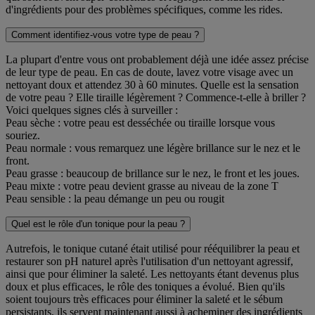
d'ingrédients pour des problèmes spécifiques, comme les rides.
Comment identifiez-vous votre type de peau ?
La plupart d'entre vous ont probablement déjà une idée assez précise
de leur type de peau. En cas de doute, lavez votre visage avec un
nettoyant doux et attendez 30 à 60 minutes. Quelle est la sensation
de votre peau ? Elle tiraille légèrement ? Commence-t-elle à briller ?
Voici quelques signes clés à surveiller :
Peau sèche : votre peau est desséchée ou tiraille lorsque vous
souriez.
Peau normale : vous remarquez une légère brillance sur le nez et le
front.
Peau grasse : beaucoup de brillance sur le nez, le front et les joues.
Peau mixte : votre peau devient grasse au niveau de la zone T
Peau sensible : la peau démange un peu ou rougit
Quel est le rôle d'un tonique pour la peau ?
Autrefois, le tonique cutané était utilisé pour rééquilibrer la peau et
restaurer son pH naturel après l'utilisation d'un nettoyant agressif,
ainsi que pour éliminer la saleté. Les nettoyants étant devenus plus
doux et plus efficaces, le rôle des toniques a évolué. Bien qu'ils
soient toujours très efficaces pour éliminer la saleté et le sébum
persistants, ils servent maintenant aussi à acheminer des ingrédients