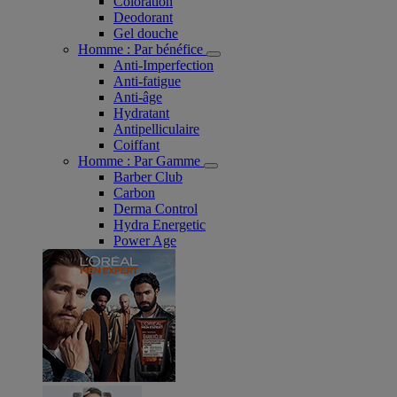
Coloration
Deodorant
Gel douche
Homme : Par bénéfice
Anti-Imperfection
Anti-fatigue
Anti-âge
Hydratant
Antipelliculaire
Coiffant
Homme : Par Gamme
Barber Club
Carbon
Derma Control
Hydra Energetic
Power Age