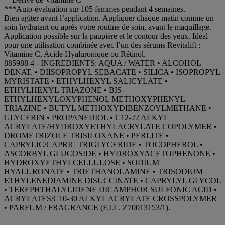
***Auto-évaluation sur 105 femmes pendant 4 semaines.
Bien agiter avant l’application. Appliquer chaque matin comme un
soin hydratant ou après votre routine de soin, avant le maquillage.
Application possible sur la paupière et le contour des yeux. Idéal
pour une utilisation combinée avec l’un des sérums Revitalift :
Vitamine C, Acide Hyaluronique ou Rétinol.
885988 4 - INGREDIENTS: AQUA / WATER • ALCOHOL
DENAT. • DIISOPROPYL SEBACATE • SILICA • ISOPROPYL
MYRISTATE • ETHYLHEXYL SALICYLATE •
ETHYLHEXYL TRIAZONE • BIS-
ETHYLHEXYLOXYPHENOL METHOXYPHENYL
TRIAZINE • BUTYL METHOXYDIBENZOYLMETHANE •
GLYCERIN • PROPANEDIOL • C12-22 ALKYL
ACRYLATE/HYDROXYETHYLACRYLATE COPOLYMER •
DROMETRIZOLE TRISILOXANE • PERLITE •
CAPRYLIC/CAPRIC TRIGLYCERIDE • TOCOPHEROL •
ASCORBYL GLUCOSIDE • HYDROXYACETOPHENONE •
HYDROXYETHYLCELLULOSE • SODIUM
HYALURONATE • TRIETHANOLAMINE • TRISODIUM
ETHYLENEDIAMINE DISUCCINATE • CAPRYLYL GLYCOL
• TEREPHTHALYLIDENE DICAMPHOR SULFONIC ACID •
ACRYLATES/C10-30 ALKYL ACRYLATE CROSSPOLYMER
• PARFUM / FRAGRANCE (F.I.L. Z70013153/1).