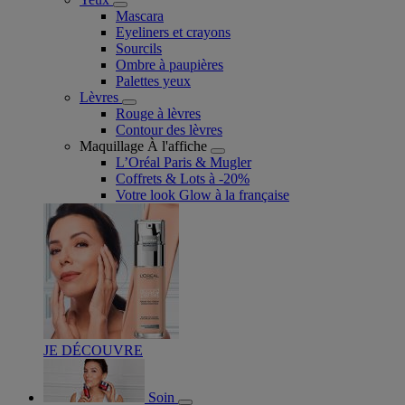
Mascara
Eyeliners et crayons
Sourcils
Ombre à paupières
Palettes yeux
Lèvres
Rouge à lèvres
Contour des lèvres
Maquillage À l'affiche
L’Oréal Paris & Mugler
Coffrets & Lots à -20%
Votre look Glow à la française
JE DÉCOUVRE
Soin