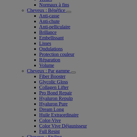
Normaux à fins
Cheveux : Bénéfice
Anti-casse
Anti-chute
Anti-pelliculaire​
Brillance
Embellissant
Lisses
Ondulations
Protection couleur​
Réparation
Volume
Cheveux : Par gamme
Fiber Booster
Glycolic Gloss
Collagen Lifter
Pro Bond Repair
Hyaluron Repulp
Hyaluron Pure
Dream Long
Huile Extraordinaire
Color-Vive
Color Vive Déjaunisseur
Full Resist
Cheveux : Styling