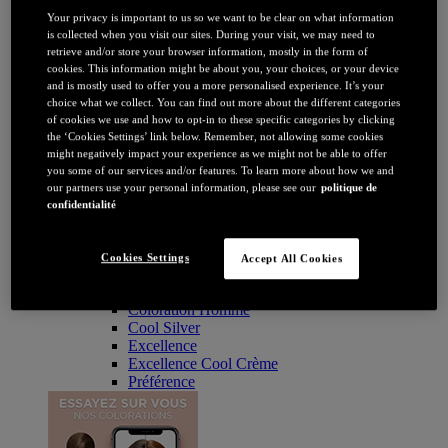
Coloration
Your privacy is important to us so we want to be clear on what information
Par couleur
is collected when you visit our sites. During your visit, we may need to
Blonde
retrieve and/or store your browser information, mostly in the form of
Châtain
cookies. This information might be about you, your choices, or your device
Brune / Noire
and is mostly used to offer you a more personalised experience. It’s your
Rousse / Auburn
choice what we collect. You can find out more about the different categories
Eclaircissant
of cookies we use and how to opt-in to these specific categories by clicking
Tie & dye et balayage
the ‘Cookies Settings’ link below. Remember, not allowing some cookies
Retouche racines
might negatively impact your experience as we might not be able to offer
Flashy
you some of our services and/or features. To learn more about how we and
Par durée
our partners use your personal information, please see our
politique de
Permanente
confidentialité
Temporaire
Coloration : Par gamme
Age Perfect
Cookies Settings
Accept All Cookies
Casting Crème Gloss
Casting Natural Gloss
Coloration Homme
Cool Silver
Excellence
Excellence Cool Crème
Préférence