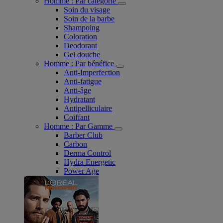
Homme : Par catégorie
Soin du visage
Soin de la barbe
Shampoing
Coloration
Deodorant
Gel douche
Homme : Par bénéfice
Anti-Imperfection
Anti-fatigue
Anti-âge
Hydratant
Antipelliculaire
Coiffant
Homme : Par Gamme
Barber Club
Carbon
Derma Control
Hydra Energetic
Power Age