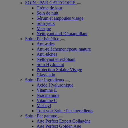
SOIN : PAR CATEGORIE
Crème de jour
Soin de nuit
Sérum et ampoules visage
Soin yeux
Masque
Nettoyant and Démaquillant
Soin : Par bénéfice
Anti-rides
Anti-relâchement/peau mature
Anti-tâches
Nettoyant et exfoliant
Soin Hydratant
Protection Solaire Visage
Glass skin
Soin : Par Ingredients
Acide Hyaluronique
Vitamine E
Niacinamide
Vitamine C
Melasyl
Tout voir Soin : Par Ingredients
Soin : Par gamme
Age Perfect Expert Collagène
Age Perfect Golden Age