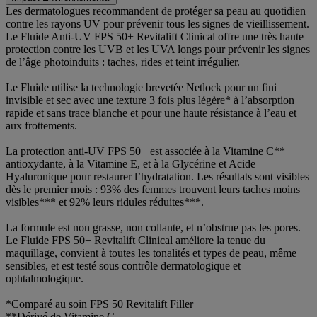
Les dermatologues recommandent de protéger sa peau au quotidien
contre les rayons UV pour prévenir tous les signes de vieillissement.
Le Fluide Anti-UV FPS 50+ Revitalift Clinical offre une très haute
protection contre les UVB et les UVA longs pour prévenir les signes
de l’âge photoinduits : taches, rides et teint irrégulier.
Le Fluide utilise la technologie brevetée Netlock pour un fini
invisible et sec avec une texture 3 fois plus légère* à l’absorption
rapide et sans trace blanche et pour une haute résistance à l’eau et
aux frottements.
La protection anti-UV FPS 50+ est associée à la Vitamine C**
antioxydante, à la Vitamine E, et à la Glycérine et Acide
Hyaluronique pour restaurer l’hydratation. Les résultats sont visibles
dès le premier mois : 93% des femmes trouvent leurs taches moins
visibles*** et 92% leurs ridules réduites***.
La formule est non grasse, non collante, et n’obstrue pas les pores.
Le Fluide FPS 50+ Revitalift Clinical améliore la tenue du
maquillage, convient à toutes les tonalités et types de peau, même
sensibles, et est testé sous contrôle dermatologique et
ophtalmologique.
*Comparé au soin FPS 50 Revitalift Filler
**Dérivé de Vitamine C