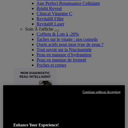
Age Perfect Renaissance Cellulaire
Bright Reveal
Clinical Vitamine C
Revitalift Filler
Revitalift Laser
Soin À l'affiche
Coffrets & Lots à -20%
Taches sur le visage : nos conseils
Quels actifs pour mon type de peau ?
Tout savoir sur la Niacinamide​
Peau en manque d’hydratation
Peau en manque de fermeté
Poches et cernes
Continue without Accepting
JE DÉCOUVRE
Enhance Your Experience!