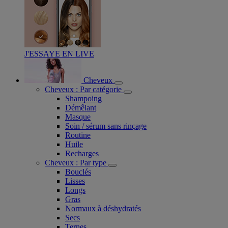
J'ESSAYE EN LIVE
Cheveux
Cheveux : Par catégorie
Shampoing
Démêlant
Masque
Soin / sérum sans rinçage
Routine
Huile
Recharges
Cheveux : Par type
Bouclés
Lisses
Longs
Gras
Normaux à déshydratés
Secs
Ternes