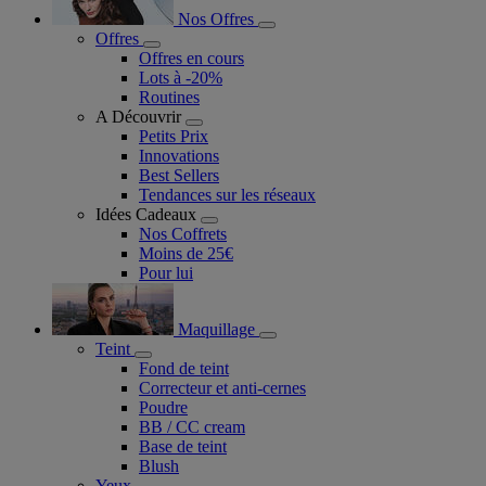
Nos Offres
Offres
Offres en cours
Lots à -20%
Routines
A Découvrir
Petits Prix
Innovations
Best Sellers
Tendances sur les réseaux
Idées Cadeaux
Nos Coffrets
Moins de 25€
Pour lui
Maquillage
Teint
Fond de teint
Correcteur et anti-cernes
Poudre
BB / CC cream
Base de teint
Blush
Yeux