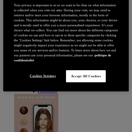
Brune / Noire
Your privacy is important to us so we want to be clear on what information
Rousse / Auburn
is collected when you visit our sites. During your visit, we may need to
Eclaircissant
retrieve and/or store your browser information, mostly in the form of
Tie & dye et balayage
cookies. This information might be about you, your choices, or your device
Retouche racines
and is mostly used to offer you a more personalised experience. It’s your
Flashy
choice what we collect. You can find out more about the different categories
Par durée
of cookies we use and how to opt-in to these specific categories by clicking
Permanente
the ‘Cookies Settings’ link below. Remember, not allowing some cookies
Temporaire
might negatively impact your experience as we might not be able to offer
Coloration : Par gamme
you some of our services and/or features. To learn more about how we and
Age Perfect
our partners use your personal information, please see our
politique de
Casting Crème Gloss
confidentialité
Casting Natural Gloss
Coloration Homme
Cool Silver
Cookies Settings
Accept All Cookies
Excellence
Excellence Cool Crème
Préférence