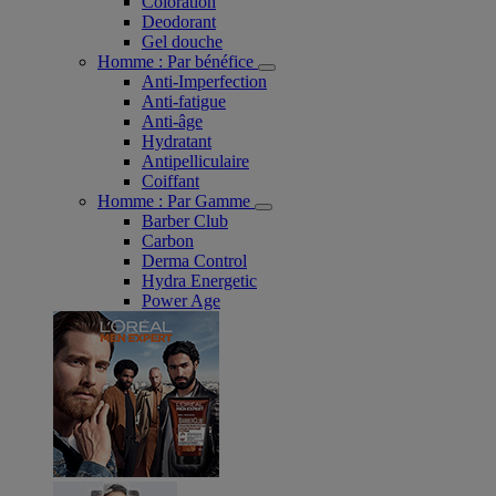
Coloration
Deodorant
Gel douche
Homme : Par bénéfice
Anti-Imperfection
Anti-fatigue
Anti-âge
Hydratant
Antipelliculaire
Coiffant
Homme : Par Gamme
Barber Club
Carbon
Derma Control
Hydra Energetic
Power Age