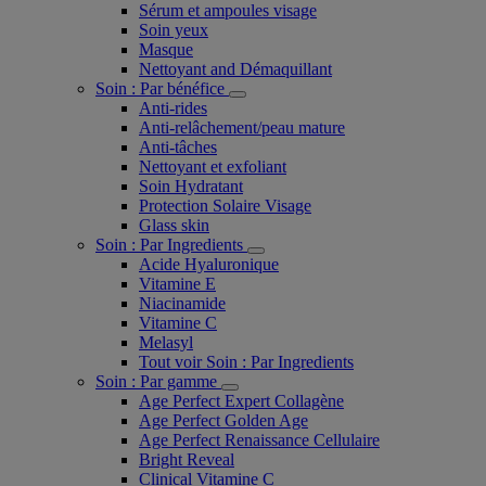
Sérum et ampoules visage
Soin yeux
Masque
Nettoyant and Démaquillant
Soin : Par bénéfice
Anti-rides
Anti-relâchement/peau mature
Anti-tâches
Nettoyant et exfoliant
Soin Hydratant
Protection Solaire Visage
Glass skin
Soin : Par Ingredients
Acide Hyaluronique
Vitamine E
Niacinamide
Vitamine C
Melasyl
Tout voir Soin : Par Ingredients
Soin : Par gamme
Age Perfect Expert Collagène
Age Perfect Golden Age
Age Perfect Renaissance Cellulaire
Bright Reveal
Clinical Vitamine C