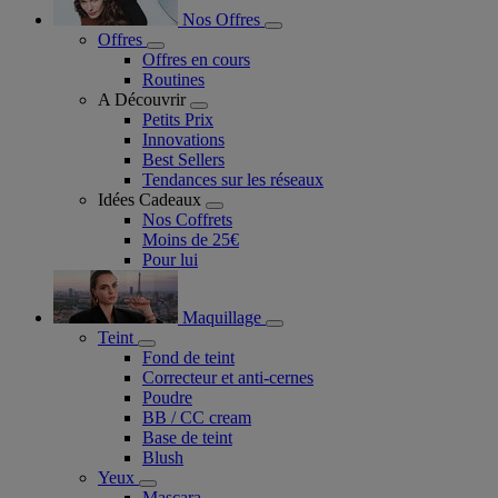
Nos Offres
Offres
Offres en cours
Routines
A Découvrir
Petits Prix
Innovations
Best Sellers
Tendances sur les réseaux
Idées Cadeaux
Nos Coffrets
Moins de 25€
Pour lui
Maquillage
Teint
Fond de teint
Correcteur et anti-cernes
Poudre
BB / CC cream
Base de teint
Blush
Yeux
Mascara