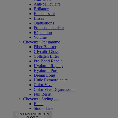
Anti-pelliculaire​
Brillance
Embellissant
Lisses
Ondulations
Protection couleur​
Réparation
Volume
Cheveux : Par gamme
Fiber Booster
Glycolic Gloss
Collagen Lifter
Pro Bond Repair
Hyaluron Repulp
Hyaluron Pure
Dream Long
Huile Extraordinaire
Color-Vive
Color Vive Déjaunisseur
Full Resist
Cheveux : Styling
Elnett
Studio Line