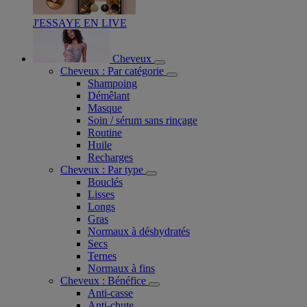
J'ESSAYE EN LIVE
Cheveux
Cheveux : Par catégorie
Shampoing
Démêlant
Masque
Soin / sérum sans rinçage
Routine
Huile
Recharges
Cheveux : Par type
Bouclés
Lisses
Longs
Gras
Normaux à déshydratés
Secs
Ternes
Normaux à fins
Cheveux : Bénéfice
Anti-casse
Anti-chute