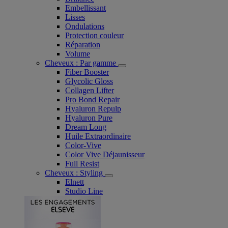
Embellissant
Lisses
Ondulations
Protection couleur​
Réparation
Volume
Cheveux : Par gamme
Fiber Booster
Glycolic Gloss
Collagen Lifter
Pro Bond Repair
Hyaluron Repulp
Hyaluron Pure
Dream Long
Huile Extraordinaire
Color-Vive
Color Vive Déjaunisseur
Full Resist
Cheveux : Styling
Elnett
Studio Line