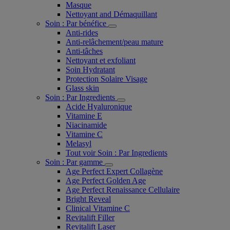
Masque
Nettoyant and Démaquillant
Soin : Par bénéfice
Anti-rides
Anti-relâchement/peau mature
Anti-tâches
Nettoyant et exfoliant
Soin Hydratant
Protection Solaire Visage
Glass skin
Soin : Par Ingredients
Acide Hyaluronique
Vitamine E
Niacinamide
Vitamine C
Melasyl
Tout voir Soin : Par Ingredients
Soin : Par gamme
Age Perfect Expert Collagène
Age Perfect Golden Age
Age Perfect Renaissance Cellulaire
Bright Reveal
Clinical Vitamine C
Revitalift Filler
Revitalift Laser