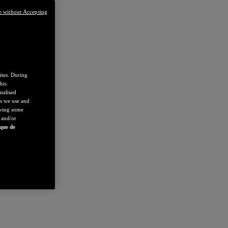
e without Accepting
ites. During
his
nalised
es we use and
owing some
 and/or
ique de