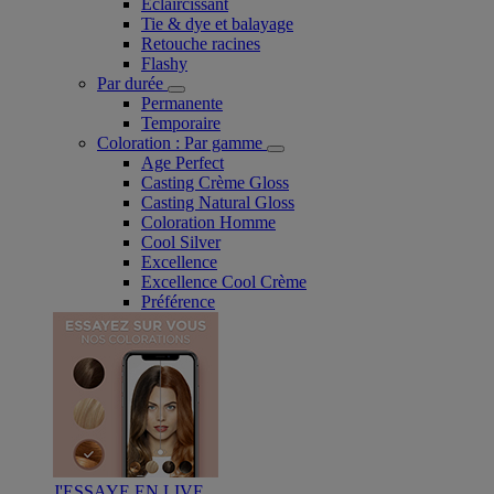
Eclaircissant
Tie & dye et balayage
Retouche racines
Flashy
Par durée
Permanente
Temporaire
Coloration : Par gamme
Age Perfect
Casting Crème Gloss
Casting Natural Gloss
Coloration Homme
Cool Silver
Excellence
Excellence Cool Crème
Préférence
J'ESSAYE EN LIVE