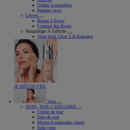
Ombre à paupières
Palettes yeux
Lèvres
Rouge à lèvres
Contour des lèvres
Maquillage À l'affiche
Votre look Glow à la française
JE DÉCOUVRE
Soin
SOIN : PAR CATEGORIE
Crème de jour
Soin de nuit
Sérum et ampoules visage
Soin yeux