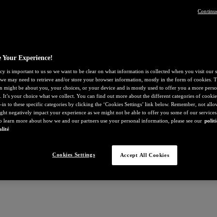
Continu
 Your Experience!
cy is important to us so we want to be clear on what information is collected when you visit our s
, we may need to retrieve and/or store your browser information, mostly in the form of cookies. T
n might be about you, your choices, or your device and is mostly used to offer you a more perso
. It’s your choice what we collect. You can find out more about the different categories of cooki
-in to these specific categories by clicking the ‘Cookies Settings’ link below. Remember, not all
ght negatively impact your experience as we might not be able to offer you some of our services
To learn more about how we and our partners use your personal information, please see our
polit
alité
Cookies Settings
Accept All Cookies