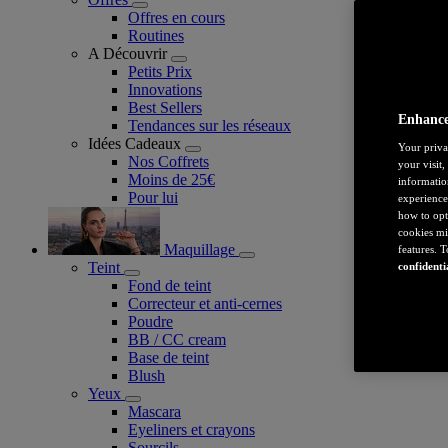
Offres en cours
Routines
A Découvrir
Petits Prix
Innovations
Best Sellers
Enhance
Tendances sur les réseaux
Idées Cadeaux
Your priva
Nos Coffrets
your visit
Moins de 25€
informatio
Pour lui
experience
how to opt
cookies mi
Maquillage
features. 
Teint
confidenti
Fond de teint
Correcteur et anti-cernes
Poudre
BB / CC cream
Base de teint
Blush
Yeux
Mascara
Eyeliners et crayons
Sourcils