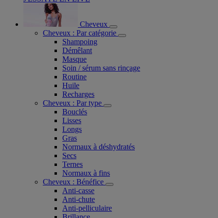
Cheveux
Cheveux : Par catégorie
Shampoing
Démêlant
Masque
Soin / sérum sans rinçage
Routine
Huile
Recharges
Cheveux : Par type
Bouclés
Lisses
Longs
Gras
Normaux à déshydratés
Secs
Ternes
Normaux à fins
Cheveux : Bénéfice
Anti-casse
Anti-chute
Anti-pelliculaire​
Brillance