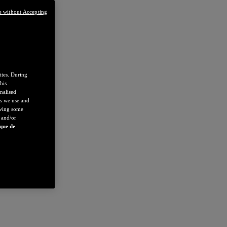
e without Accepting
ites. During
his
nalised
es we use and
owing some
 and/or
ique de