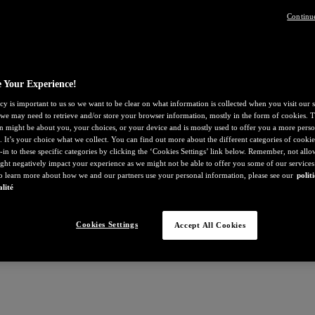
Continu
 Your Experience!
cy is important to us so we want to be clear on what information is collected when you visit our s
, we may need to retrieve and/or store your browser information, mostly in the form of cookies. T
n might be about you, your choices, or your device and is mostly used to offer you a more perso
. It’s your choice what we collect. You can find out more about the different categories of cooki
-in to these specific categories by clicking the ‘Cookies Settings’ link below. Remember, not all
ght negatively impact your experience as we might not be able to offer you some of our services
To learn more about how we and our partners use your personal information, please see our
polit
alité
Cookies Settings
Accept All Cookies