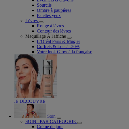
Sourcils
Ombre à paupières
Palettes yeux
Lèvres
Rouge à lèvres
Contour des lèvres
Maquillage À l'affiche
L’Oréal Paris & Mugler
Coffrets & Lots à -20%
Votre look Glow à la française
JE DÉCOUVRE
Soin
SOIN : PAR CATEGORIE
Crème de jour