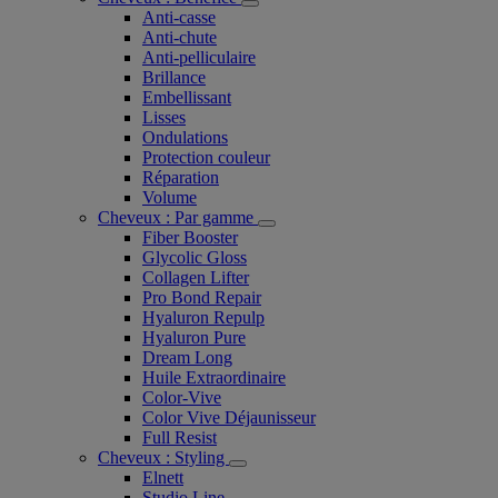
Anti-casse
Anti-chute
Anti-pelliculaire​
Brillance
Embellissant
Lisses
Ondulations
Protection couleur​
Réparation
Volume
Cheveux : Par gamme
Fiber Booster
Glycolic Gloss
Collagen Lifter
Pro Bond Repair
Hyaluron Repulp
Hyaluron Pure
Dream Long
Huile Extraordinaire
Color-Vive
Color Vive Déjaunisseur
Full Resist
Cheveux : Styling
Elnett
Studio Line