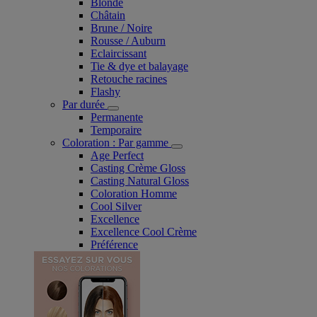
Blonde
Châtain
Brune / Noire
Rousse / Auburn
Eclaircissant
Tie & dye et balayage
Retouche racines
Flashy
Par durée
Permanente
Temporaire
Coloration : Par gamme
Age Perfect
Casting Crème Gloss
Casting Natural Gloss
Coloration Homme
Cool Silver
Excellence
Excellence Cool Crème
Préférence