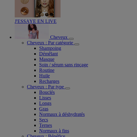
J'ESSAYE EN LIVE
Cheveux
Cheveux : Par catégorie
Shampoing
Démêlant
Masque
Soin / sérum sans rinçage
Routine
Huile
Recharges
Cheveux : Par type
Bouclés
Lisses
Longs
Gras
Normaux à déshydratés
Secs
Ternes
Normaux à fins
Cheveux : Bénéfice