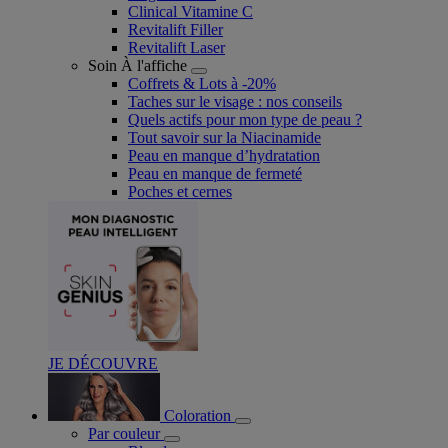
Clinical Vitamine C
Revitalift Filler
Revitalift Laser
Soin À l'affiche
Coffrets & Lots à -20%
Taches sur le visage : nos conseils
Quels actifs pour mon type de peau ?
Tout savoir sur la Niacinamide​
Peau en manque d’hydratation
Peau en manque de fermeté
Poches et cernes
JE DÉCOUVRE
Coloration
Par couleur