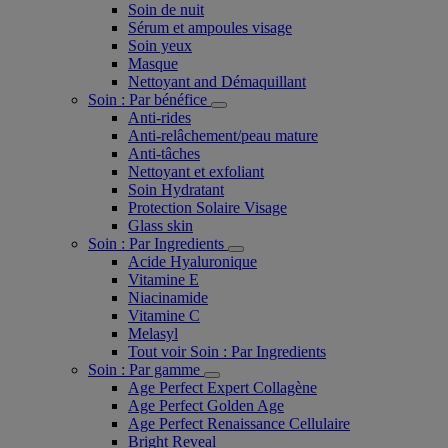
Soin de nuit
Sérum et ampoules visage
Soin yeux
Masque
Nettoyant and Démaquillant
Soin : Par bénéfice
Anti-rides
Anti-relâchement/peau mature
Anti-tâches
Nettoyant et exfoliant
Soin Hydratant
Protection Solaire Visage
Glass skin
Soin : Par Ingredients
Acide Hyaluronique
Vitamine E
Niacinamide
Vitamine C
Melasyl
Tout voir Soin : Par Ingredients
Soin : Par gamme
Age Perfect Expert Collagène
Age Perfect Golden Age
Age Perfect Renaissance Cellulaire
Bright Reveal