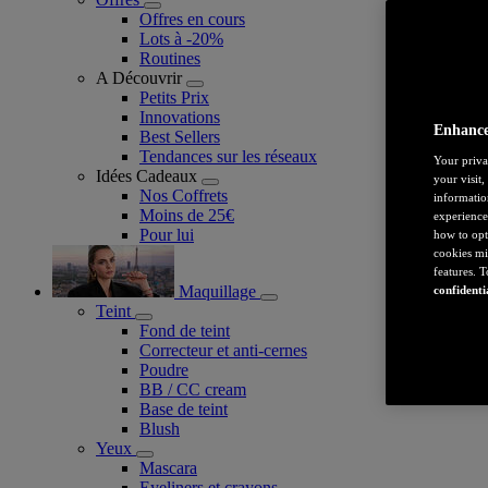
Offres en cours
Lots à -20%
Routines
A Découvrir
Petits Prix
Innovations
Enhance
Best Sellers
Tendances sur les réseaux
Your priva
Idées Cadeaux
your visit
Nos Coffrets
informatio
Moins de 25€
experience
Pour lui
how to opt
cookies mi
features. 
Maquillage
confidenti
Teint
Fond de teint
Correcteur et anti-cernes
Poudre
BB / CC cream
Base de teint
Blush
Yeux
Mascara
Eyeliners et crayons