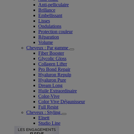
Anti-pelliculaire​
Brillance
Embellissant
Lisses
Ondulations
Protection couleur​
Réparation
Volume
Cheveux : Par gamme
Fiber Booster
Glycolic Gloss
Collagen Lifter
Pro Bond Repair
Hyaluron Repulp
Hyaluron Pure
Dream Long
Huile Extraordinaire
Color-Vive
Color Vive Déjaunisseur
Full Resist
Cheveux : Styling
Elnett
Studio Line