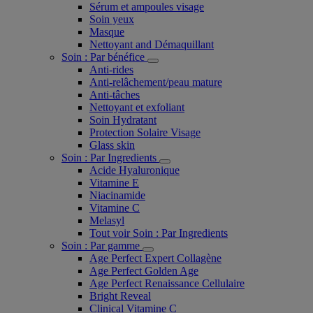
Sérum et ampoules visage
Soin yeux
Masque
Nettoyant and Démaquillant
Soin : Par bénéfice
Anti-rides
Anti-relâchement/peau mature
Anti-tâches
Nettoyant et exfoliant
Soin Hydratant
Protection Solaire Visage
Glass skin
Soin : Par Ingredients
Acide Hyaluronique
Vitamine E
Niacinamide
Vitamine C
Melasyl
Tout voir Soin : Par Ingredients
Soin : Par gamme
Age Perfect Expert Collagène
Age Perfect Golden Age
Age Perfect Renaissance Cellulaire
Bright Reveal
Clinical Vitamine C