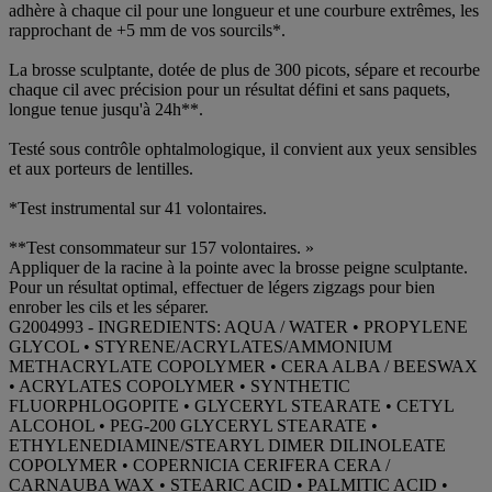
adhère à chaque cil pour une longueur et une courbure extrêmes, les
rapprochant de +5 mm de vos sourcils*.
La brosse sculptante, dotée de plus de 300 picots, sépare et recourbe
chaque cil avec précision pour un résultat défini et sans paquets,
longue tenue jusqu'à 24h**.
Testé sous contrôle ophtalmologique, il convient aux yeux sensibles
et aux porteurs de lentilles.
*Test instrumental sur 41 volontaires.
**Test consommateur sur 157 volontaires. »​
Appliquer de la racine à la pointe avec la brosse peigne sculptante.
Pour un résultat optimal, effectuer de légers zigzags pour bien
enrober les cils et les séparer.
G2004993 - INGREDIENTS: AQUA / WATER • PROPYLENE
GLYCOL • STYRENE/ACRYLATES/AMMONIUM
METHACRYLATE COPOLYMER • CERA ALBA / BEESWAX
• ACRYLATES COPOLYMER • SYNTHETIC
FLUORPHLOGOPITE • GLYCERYL STEARATE • CETYL
ALCOHOL • PEG-200 GLYCERYL STEARATE •
ETHYLENEDIAMINE/STEARYL DIMER DILINOLEATE
COPOLYMER • COPERNICIA CERIFERA CERA /
CARNAUBA WAX • STEARIC ACID • PALMITIC ACID •