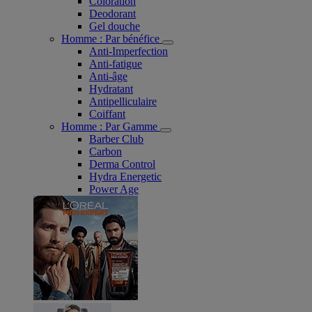
Coloration
Deodorant
Gel douche
Homme : Par bénéfice
Anti-Imperfection
Anti-fatigue
Anti-âge
Hydratant
Antipelliculaire
Coiffant
Homme : Par Gamme
Barber Club
Carbon
Derma Control
Hydra Energetic
Power Age