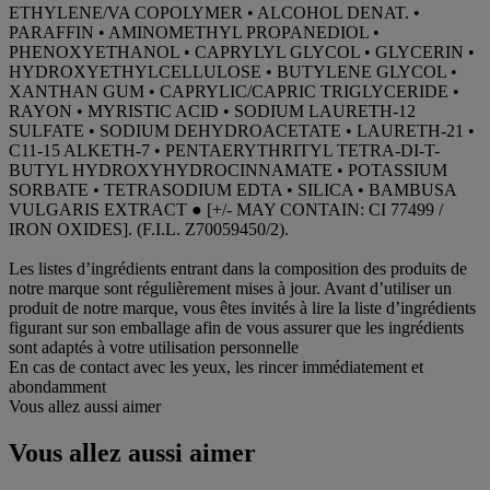
ETHYLENE/VA COPOLYMER • ALCOHOL DENAT. •
PARAFFIN • AMINOMETHYL PROPANEDIOL •
PHENOXYETHANOL • CAPRYLYL GLYCOL • GLYCERIN •
HYDROXYETHYLCELLULOSE • BUTYLENE GLYCOL •
XANTHAN GUM • CAPRYLIC/CAPRIC TRIGLYCERIDE •
RAYON • MYRISTIC ACID • SODIUM LAURETH-12
SULFATE • SODIUM DEHYDROACETATE • LAURETH-21 •
C11-15 ALKETH-7 • PENTAERYTHRITYL TETRA-DI-T-
BUTYL HYDROXYHYDROCINNAMATE • POTASSIUM
SORBATE • TETRASODIUM EDTA • SILICA • BAMBUSA
VULGARIS EXTRACT ● [+/- MAY CONTAIN: CI 77499 /
IRON OXIDES]. (F.I.L. Z70059450/2).
Les listes d’ingrédients entrant dans la composition des produits de
notre marque sont régulièrement mises à jour. Avant d’utiliser un
produit de notre marque, vous êtes invités à lire la liste d’ingrédients
figurant sur son emballage afin de vous assurer que les ingrédients
sont adaptés à votre utilisation personnelle
En cas de contact avec les yeux, les rincer immédiatement et
abondamment
Vous allez aussi aimer
Vous allez aussi aimer