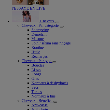
J'ESSAYE EN LIVE
Cheveux
Cheveux : Par catégorie
Shampoing
Démêlant
Masque
Soin / sérum sans rinçage
Routine
Huile
Recharges
Cheveux : Par type
Bouclés
Lisses
Longs
Gras
Normaux à déshydratés
Secs
Ternes
Normaux à fins
Cheveux : Bénéfice
Anti-casse
Anti-chute