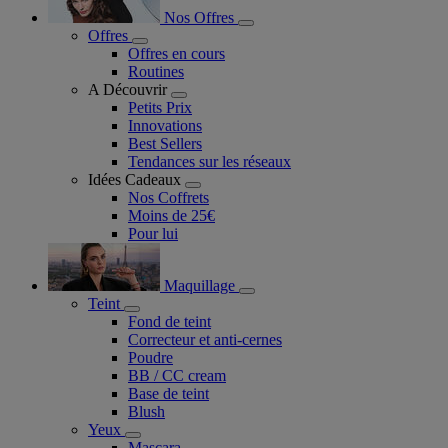
Nos Offres
Offres
Offres en cours
Routines
A Découvrir
Petits Prix
Innovations
Best Sellers
Tendances sur les réseaux
Idées Cadeaux
Nos Coffrets
Moins de 25€
Pour lui
Maquillage
Teint
Fond de teint
Correcteur et anti-cernes
Poudre
BB / CC cream
Base de teint
Blush
Yeux
Mascara