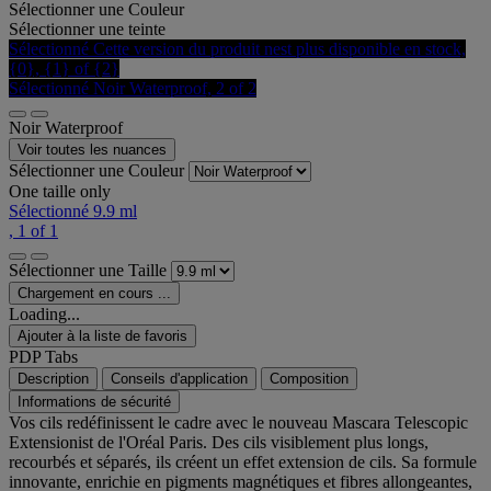
Sélectionner une Couleur
Sélectionner une teinte
Sélectionné
Cette version du produit nest plus disponible en stock,
{0}, {1} of {2}
Sélectionné
Noir Waterproof, 2 of 2
Noir Waterproof
Voir toutes les nuances
Sélectionner une Couleur
One taille only
Sélectionné
9.9 ml
, 1 of 1
Sélectionner une Taille
Chargement en cours ...
Loading...
Ajouter à la liste de favoris
PDP Tabs
Description
Conseils d'application
Composition
Informations de sécurité
Vos cils redéfinissent le cadre avec le nouveau Mascara Telescopic
Extensionist de l'Oréal Paris. Des cils visiblement plus longs,
recourbés et séparés, ils créent un effet extension de cils. Sa formule
innovante, enrichie en pigments magnétiques et fibres allongeantes,