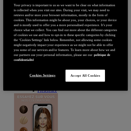
Brune / Noire
Your privacy is important to us so we want to be clear on what information
Rousse / Auburn
is collected when you visit our sites. During your visit, we may need to
Eclaircissant
retrieve and/or store your browser information, mostly in the form of
Tie & dye et balayage
cookies. This information might be about you, your choices, or your device
Retouche racines
and is mostly used to offer you a more personalised experience. It’s your
Flashy
choice what we collect. You can find out more about the different categories
Par durée
of cookies we use and how to opt-in to these specific categories by clicking
Permanente
the ‘Cookies Settings’ link below. Remember, not allowing some cookies
Temporaire
might negatively impact your experience as we might not be able to offer
Coloration : Par gamme
you some of our services and/or features. To learn more about how we and
Age Perfect
our partners use your personal information, please see our
politique de
Casting Crème Gloss
confidentialité
Casting Natural Gloss
Coloration Homme
Cool Silver
Cookies Settings
Accept All Cookies
Excellence
Excellence Cool Crème
Préférence