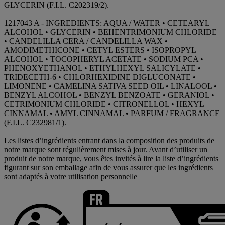
GLYCERIN (F.I.L. C202319/2).
1217043 A - INGREDIENTS: AQUA / WATER • CETEARYL
ALCOHOL • GLYCERIN • BEHENTRIMONIUM CHLORIDE
• CANDELILLA CERA / CANDELILLA WAX •
AMODIMETHICONE • CETYL ESTERS • ISOPROPYL
ALCOHOL • TOCOPHERYL ACETATE • SODIUM PCA •
PHENOXYETHANOL • ETHYLHEXYL SALICYLATE •
TRIDECETH-6 • CHLORHEXIDINE DIGLUCONATE •
LIMONENE • CAMELINA SATIVA SEED OIL • LINALOOL •
BENZYL ALCOHOL • BENZYL BENZOATE • GERANIOL •
CETRIMONIUM CHLORIDE • CITRONELLOL • HEXYL
CINNAMAL • AMYL CINNAMAL • PARFUM / FRAGRANCE
(F.I.L. C232981/1).
Les listes d’ingrédients entrant dans la composition des produits de
notre marque sont régulièrement mises à jour. Avant d’utiliser un
produit de notre marque, vous êtes invités à lire la liste d’ingrédients
figurant sur son emballage afin de vous assurer que les ingrédients
sont adaptés à votre utilisation personnelle