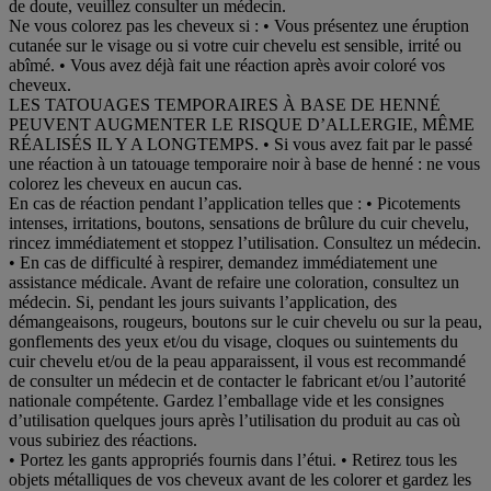
de doute, veuillez consulter un médecin.
Ne vous colorez pas les cheveux si : • Vous présentez une éruption
cutanée sur le visage ou si votre cuir chevelu est sensible, irrité ou
abîmé. • Vous avez déjà fait une réaction après avoir coloré vos
cheveux.
LES TATOUAGES TEMPORAIRES À BASE DE HENNÉ
PEUVENT AUGMENTER LE RISQUE D’ALLERGIE, MÊME
RÉALISÉS IL Y A LONGTEMPS. • Si vous avez fait par le passé
une réaction à un tatouage temporaire noir à base de henné : ne vous
colorez les cheveux en aucun cas.
En cas de réaction pendant l’application telles que : • Picotements
intenses, irritations, boutons, sensations de brûlure du cuir chevelu,
rincez immédiatement et stoppez l’utilisation. Consultez un médecin.
• En cas de difficulté à respirer, demandez immédiatement une
assistance médicale. Avant de refaire une coloration, consultez un
médecin. Si, pendant les jours suivants l’application, des
démangeaisons, rougeurs, boutons sur le cuir chevelu ou sur la peau,
gonflements des yeux et/ou du visage, cloques ou suintements du
cuir chevelu et/ou de la peau apparaissent, il vous est recommandé
de consulter un médecin et de contacter le fabricant et/ou l’autorité
nationale compétente. Gardez l’emballage vide et les consignes
d’utilisation quelques jours après l’utilisation du produit au cas où
vous subiriez des réactions.
• Portez les gants appropriés fournis dans l’étui. • Retirez tous les
objets métalliques de vos cheveux avant de les colorer et gardez les