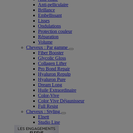
Anti-pelliculaire​
Brillance
Embellissant
Lisses
Ondulations
Protection couleur​
Réparation
Volume
Cheveux : Par gamme
Fiber Booster
Glycolic Gloss
Collagen Lifter
Pro Bond Repair
Hyaluron Repulp
Hyaluron Pure
Dream Long
Huile Extraordinaire
Color-Vive
Color Vive Déjaunisseur
Full Resist
Cheveux : Styling
Elnett
Studio Line