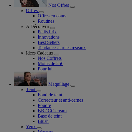
Nos Offres
Offres
Offres en cours
Routines
A Découvrir
Petits Prix
Innovations
Best Sellers
Tendances sur les réseaux
Idées Cadeaux
Nos Coffrets
Moins de 25€
Pour lui
Maquillage
Teint
Fond de teint
Correcteur et anti-cernes
Poudre
BB / CC cream
Base de teint
Blush
Yeux
Mascara