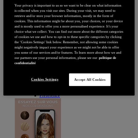
Brune / Noire
Your privacy is important to us so we want to be clear on what information
Rousse / Auburn
is collected when you visit our sites. During your visit, we may need to
Eclaircissant
retrieve and/or store your browser information, mostly in the form of
Tie & dye et balayage
cookies. This information might be about you, your choices, or your device
Retouche racines
and is mostly used to offer you a more personalised experience. It’s your
Flashy
choice what we collect. You can find out more about the different categories
Par durée
of cookies we use and how to opt-in to these specific categories by clicking
Permanente
the ‘Cookies Settings’ link below. Remember, not allowing some cookies
Temporaire
might negatively impact your experience as we might not be able to offer
Coloration : Par gamme
you some of our services and/or features. To learn more about how we and
Age Perfect
our partners use your personal information, please see our
politique de
Casting Crème Gloss
confidentialité
Casting Natural Gloss
Coloration Homme
Cool Silver
Cookies Settings
Accept All Cookies
Excellence
Excellence Cool Crème
Préférence