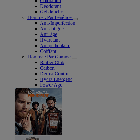
Coloration
Deodorant
Gel douche
Homme : Par bénéfice
Anti-Imperfection
Anti-fatigue
Anti-âge
Hydratant
Antipelliculaire
Coiffant
Homme : Par Gamme
Barber Club
Carbon
Derma Control
Hydra Energetic
Power Age