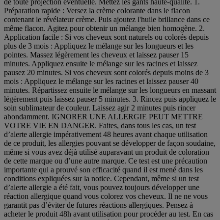
de toute projection éventuelle. Mettez les gants haute-qualité. 1.
Préparation rapide : Versez la crème colorante dans le flacon
contenant le révélateur crème. Puis ajoutez l'huile brillance dans ce
même flacon. Agitez pour obtenir un mélange bien homogène. 2.
Application facile : Si vos cheveux sont naturels ou colorés depuis
plus de 3 mois : Appliquez le mélange sur les longueurs et les
pointes. Massez légèrement les cheveux et laissez pauser 15
minutes. Appliquez ensuite le mélange sur les racines et laissez
pausez 20 minutes. Si vos cheveux sont colorés depuis moins de 3
mois : Appliquez le mélange sur les racines et laissez pauser 40
minutes. Répartissez ensuite le mélange sur les longueurs en massant
légèrement puis laissez pauser 5 minutes. 3. Rincez puis appliquez le
soin sublimateur de couleur. Laissez agir 2 minutes puis rincer
abondamment. IGNORER UNE ALLERGIE PEUT METTRE
VOTRE VIE EN DANGER. Faites, dans tous les cas, un test
d’alerte allergie impérativement 48 heures avant chaque utilisation
de ce produit, les allergies pouvant se développer de façon soudaine,
même si vous avez déjà utilisé auparavant un produit de coloration
de cette marque ou d’une autre marque. Ce test est une précaution
importante qui a prouvé son efficacité quand il est mené dans les
conditions expliquées sur la notice. Cependant, même si un test
d’alerte allergie a été fait, vous pouvez toujours développer une
réaction allergique quand vous colorez vos cheveux. Il ne ne vous
garantit pas d’éviter de futures réactions allergiques. Pensez à
acheter le produit 48h avant utilisation pour procéder au test. En cas