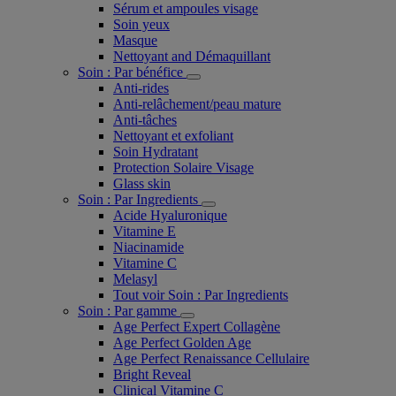
Sérum et ampoules visage
Soin yeux
Masque
Nettoyant and Démaquillant
Soin : Par bénéfice
Anti-rides
Anti-relâchement/peau mature
Anti-tâches
Nettoyant et exfoliant
Soin Hydratant
Protection Solaire Visage
Glass skin
Soin : Par Ingredients
Acide Hyaluronique
Vitamine E
Niacinamide
Vitamine C
Melasyl
Tout voir Soin : Par Ingredients
Soin : Par gamme
Age Perfect Expert Collagène
Age Perfect Golden Age
Age Perfect Renaissance Cellulaire
Bright Reveal
Clinical Vitamine C