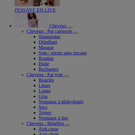
J'ESSAYE EN LIVE
Cheveux
Cheveux : Par catégorie
Shampoing
Démêlant
Masque
Soin / sérum sans rinçage
Routine
Huile
Recharges
Cheveux : Par type
Bouclés
Lisses
Longs
Gras
Normaux à déshydratés
Secs
Ternes
Normaux à fins
Cheveux : Bénéfice
Anti-casse
Anti-chute