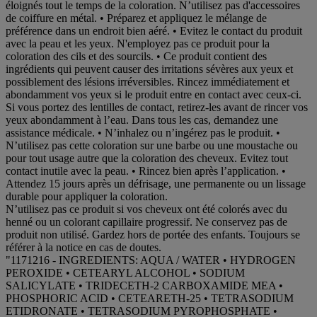
éloignés tout le temps de la coloration. N’utilisez pas d'accessoires
de coiffure en métal. • Préparez et appliquez le mélange de
préférence dans un endroit bien aéré. • Evitez le contact du produit
avec la peau et les yeux. N'employez pas ce produit pour la
coloration des cils et des sourcils. • Ce produit contient des
ingrédients qui peuvent causer des irritations sévères aux yeux et
possiblement des lésions irréversibles. Rincez immédiatement et
abondamment vos yeux si le produit entre en contact avec ceux-ci.
Si vous portez des lentilles de contact, retirez-les avant de rincer vos
yeux abondamment à l’eau. Dans tous les cas, demandez une
assistance médicale. • N’inhalez ou n’ingérez pas le produit. •
N’utilisez pas cette coloration sur une barbe ou une moustache ou
pour tout usage autre que la coloration des cheveux. Evitez tout
contact inutile avec la peau. • Rincez bien après l’application. •
Attendez 15 jours après un défrisage, une permanente ou un lissage
durable pour appliquer la coloration.
N’utilisez pas ce produit si vos cheveux ont été colorés avec du
henné ou un colorant capillaire progressif. Ne conservez pas de
produit non utilisé. Gardez hors de portée des enfants. Toujours se
référer à la notice en cas de doutes.
"1171216 - INGREDIENTS: AQUA / WATER • HYDROGEN
PEROXIDE • CETEARYL ALCOHOL • SODIUM
SALICYLATE • TRIDECETH-2 CARBOXAMIDE MEA •
PHOSPHORIC ACID • CETEARETH-25 • TETRASODIUM
ETIDRONATE • TETRASODIUM PYROPHOSPHATE •