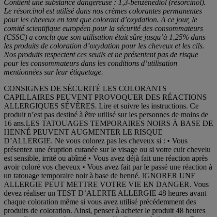
Contient une substance dangereuse : 1,3-benzènediol (résorcinol).
Le résorcinol est utilisé dans nos crèmes colorantes permanentes
pour les cheveux en tant que colorant d’oxydation. A ce jour, le
comité scientifique européen pour la sécurité des consommateurs
(CSSC) a conclu que son utilisation était sûre jusqu’à 1,25% dans
les produits de coloration d’oxydation pour les cheveux et les cils.
Nos produits respectent ces seuils et ne présentent pas de risque
pour les consommateurs dans les conditions d’utilisation
mentionnées sur leur étiquetage.
CONSIGNES DE SÉCURITÉ LES COLORANTS
CAPILLAIRES PEUVENT PROVOQUER DES RÉACTIONS
ALLERGIQUES SÉVÈRES. Lire et suivre les instructions. Ce
produit n’est pas destiné à être utilisé sur les personnes de moins de
16 ans.LES TATOUAGES TEMPORAIRES NOIRS À BASE DE
HENNÉ PEUVENT AUGMENTER LE RISQUE
D’ALLERGIE. Ne vous colorez pas les cheveux si : • Vous
présentez une éruption cutanée sur le visage ou si votre cuir chevelu
est sensible, irrité ou abîmé • Vous avez déjà fait une réaction après
avoir coloré vos cheveux • Vous avez fait par le passé une réaction à
un tatouage temporaire noir à base de henné. IGNORER UNE
ALLERGIE PEUT METTRE VOTRE VIE EN DANGER. Vous
devez réaliser un TEST D’ALERTE ALLERGIE 48 heures avant
chaque coloration même si vous avez utilisé précédemment des
produits de coloration. Ainsi, penser à acheter le produit 48 heures