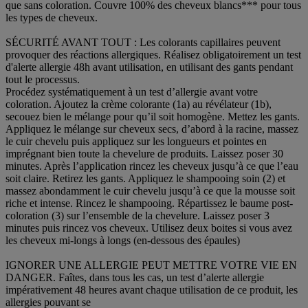
que sans coloration. Couvre 100% des cheveux blancs*** pour tous
les types de cheveux.
SÉCURITÉ AVANT TOUT : Les colorants capillaires peuvent
provoquer des réactions allergiques. Réalisez obligatoirement un test
d'alerte allergie 48h avant utilisation, en utilisant des gants pendant
tout le processus.
Procédez systématiquement à un test d’allergie avant votre
coloration. Ajoutez la crème colorante (1a) au révélateur (1b),
secouez bien le mélange pour qu’il soit homogène. Mettez les gants.
Appliquez le mélange sur cheveux secs, d’abord à la racine, massez
le cuir chevelu puis appliquez sur les longueurs et pointes en
imprégnant bien toute la chevelure de produits. Laissez poser 30
minutes. Après l’application rincez les cheveux jusqu’à ce que l’eau
soit claire. Retirez les gants. Appliquez le shampooing soin (2) et
massez abondamment le cuir chevelu jusqu’à ce que la mousse soit
riche et intense. Rincez le shampooing. Répartissez le baume post-
coloration (3) sur l’ensemble de la chevelure. Laissez poser 3
minutes puis rincez vos cheveux. Utilisez deux boites si vous avez
les cheveux mi-longs à longs (en-dessous des épaules)
IGNORER UNE ALLERGIE PEUT METTRE VOTRE VIE EN
DANGER. Faîtes, dans tous les cas, un test d’alerte allergie
impérativement 48 heures avant chaque utilisation de ce produit, les
allergies pouvant se