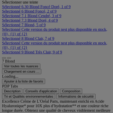
Sélectionner une teinte
Sélectionné
6.30 Blond Foncé Doré, 1 of 9
Sélectionné
6 Blond Foncé, 2 of 9
Sélectionné
7.1 Blond Cendré, 3 of 9
Sélectionné
7.3 Blond Doré, 4 of 9
Sélectionné
7 Blond, 5 of 9
Sélectionné
Cette version du produit nest plus disponible en stock,
{0}, {1} of {2}
Sélectionné
8 Blond Clair, 7 of 9
Sélectionné
Cette version du produit nest plus disponible en stock,
{0}, {1} of {2}
Sélectionné
9 Blond Très Clair, 9 of 9
7 Blond
Voir toutes les nuances
Chargement en cours ...
Loading...
Ajouter à la liste de favoris
PDP Tabs
Description
Conseils d'application
Composition
Tri et Qualités environnementales
Informations de sécurité
Excellence Crème de L'Oréal Paris, maintenant enrichi en Acide
Hyaluronique* pour 10X plus d’hydratation** et une couleur riche
longue durée. Obtenez une qualité de cheveux visiblement meilleure