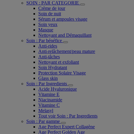
SOIN : PAR CATEGORIE
Crème de jour
Soin de nuit
Sérum et ampoules visage
Soin yeux
Masque
Nettoyant and Démaquillant
Soin : Par bénéfice
Anti-rides
Anti-relâchement/peau mature
Anti-tâches
Nettoyant et exfoliant
Soin Hydratant
Protection Solaire Visage
Glass skin
Soin : Par Ingredients
Acide Hyaluronique
Vitamine E
Niacinamide
Vitamine C
Melasyl
Tout voir Soin : Par Ingredients
Soin : Par gamme
Age Perfect Expert Collagène
Age Perfect Golden Age