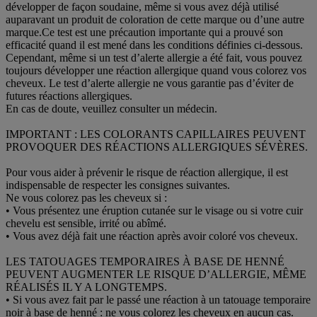
développer de façon soudaine, même si vous avez déjà utilisé
auparavant un produit de coloration de cette marque ou d’une autre
marque.Ce test est une précaution importante qui a prouvé son
efficacité quand il est mené dans les conditions définies ci-dessous.
Cependant, même si un test d’alerte allergie a été fait, vous pouvez
toujours développer une réaction allergique quand vous colorez vos
cheveux. Le test d’alerte allergie ne vous garantie pas d’éviter de
futures réactions allergiques.
En cas de doute, veuillez consulter un médecin.
IMPORTANT : LES COLORANTS CAPILLAIRES PEUVENT
PROVOQUER DES RÉACTIONS ALLERGIQUES SÉVÈRES.
Pour vous aider à prévenir le risque de réaction allergique, il est
indispensable de respecter les consignes suivantes.
Ne vous colorez pas les cheveux si :
• Vous présentez une éruption cutanée sur le visage ou si votre cuir
chevelu est sensible, irrité ou abîmé.
• Vous avez déjà fait une réaction après avoir coloré vos cheveux.
LES TATOUAGES TEMPORAIRES À BASE DE HENNÉ
PEUVENT AUGMENTER LE RISQUE D’ALLERGIE, MÊME
RÉALISÉS IL Y A LONGTEMPS.
• Si vous avez fait par le passé une réaction à un tatouage temporaire
noir à base de henné : ne vous colorez les cheveux en aucun cas.