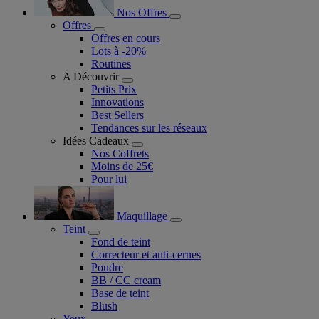
Nos Offres
Offres
Offres en cours
Lots à -20%
Routines
A Découvrir
Petits Prix
Innovations
Best Sellers
Tendances sur les réseaux
Idées Cadeaux
Nos Coffrets
Moins de 25€
Pour lui
Maquillage
Teint
Fond de teint
Correcteur et anti-cernes
Poudre
BB / CC cream
Base de teint
Blush
Yeux