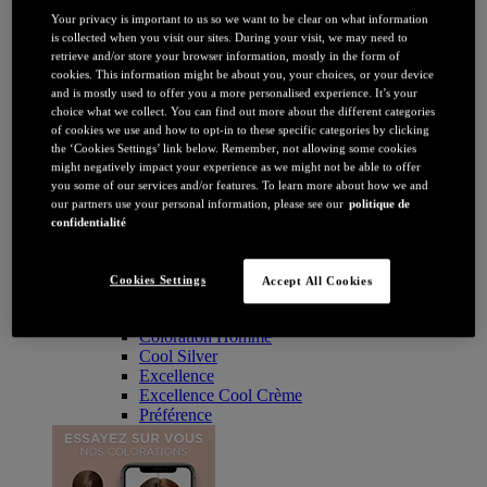
Coloration
Your privacy is important to us so we want to be clear on what information
Par couleur
is collected when you visit our sites. During your visit, we may need to
Blonde
retrieve and/or store your browser information, mostly in the form of
Châtain
cookies. This information might be about you, your choices, or your device
Brune / Noire
and is mostly used to offer you a more personalised experience. It’s your
Rousse / Auburn
choice what we collect. You can find out more about the different categories
Eclaircissant
of cookies we use and how to opt-in to these specific categories by clicking
Tie & dye et balayage
the ‘Cookies Settings’ link below. Remember, not allowing some cookies
Retouche racines
might negatively impact your experience as we might not be able to offer
Flashy
you some of our services and/or features. To learn more about how we and
Par durée
our partners use your personal information, please see our
politique de
Permanente
confidentialité
Temporaire
Coloration : Par gamme
Age Perfect
Cookies Settings
Accept All Cookies
Casting Crème Gloss
Casting Natural Gloss
Coloration Homme
Cool Silver
Excellence
Excellence Cool Crème
Préférence