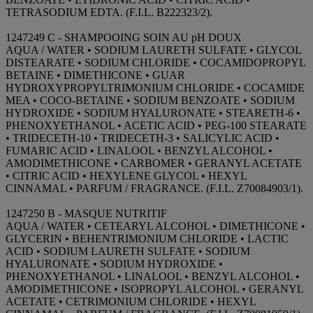
TETRASODIUM EDTA. (F.I.L. B222323/2).
1247249 C - SHAMPOOING SOIN AU pH DOUX
AQUA / WATER • SODIUM LAURETH SULFATE • GLYCOL
DISTEARATE • SODIUM CHLORIDE • COCAMIDOPROPYL
BETAINE • DIMETHICONE • GUAR
HYDROXYPROPYLTRIMONIUM CHLORIDE • COCAMIDE
MEA • COCO-BETAINE • SODIUM BENZOATE • SODIUM
HYDROXIDE • SODIUM HYALURONATE • STEARETH-6 •
PHENOXYETHANOL • ACETIC ACID • PEG-100 STEARATE
• TRIDECETH-10 • TRIDECETH-3 • SALICYLIC ACID •
FUMARIC ACID • LINALOOL • BENZYL ALCOHOL •
AMODIMETHICONE • CARBOMER • GERANYL ACETATE
• CITRIC ACID • HEXYLENE GLYCOL • HEXYL
CINNAMAL • PARFUM / FRAGRANCE. (F.I.L. Z70084903/1).
1247250 B - MASQUE NUTRITIF
AQUA / WATER • CETEARYL ALCOHOL • DIMETHICONE •
GLYCERIN • BEHENTRIMONIUM CHLORIDE • LACTIC
ACID • SODIUM LAURETH SULFATE • SODIUM
HYALURONATE • SODIUM HYDROXIDE •
PHENOXYETHANOL • LINALOOL • BENZYL ALCOHOL •
AMODIMETHICONE • ISOPROPYL ALCOHOL • GERANYL
ACETATE • CETRIMONIUM CHLORIDE • HEXYL