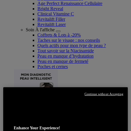
Age Perfect Renaissance Cellulaire
Bright Reveal
Clinical Vitamine C
Revitalift Filler
Revitalift Laser
Soin À l'affiche
Coffrets & Lots à -20%
Taches sur le visage : nos conseils
Quels actifs pour mon type de peau ?
Tout savoir sur la Niacinamide​
Peau en manque d’hydratation
Peau en manque de fermeté
Poches et cernes
Continue without Accepting
JE DÉCOUVRE
Enhance Your Experience!