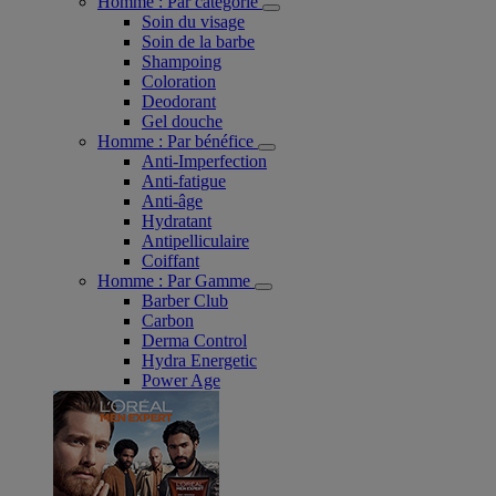
Homme : Par catégorie
Soin du visage
Soin de la barbe
Shampoing
Coloration
Deodorant
Gel douche
Homme : Par bénéfice
Anti-Imperfection
Anti-fatigue
Anti-âge
Hydratant
Antipelliculaire
Coiffant
Homme : Par Gamme
Barber Club
Carbon
Derma Control
Hydra Energetic
Power Age