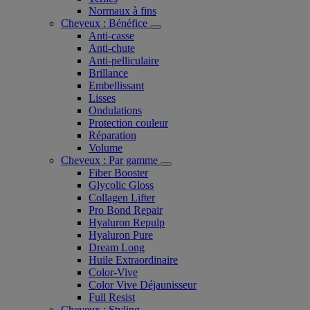
Normaux à fins
Cheveux : Bénéfice
Anti-casse
Anti-chute
Anti-pelliculaire​
Brillance
Embellissant
Lisses
Ondulations
Protection couleur​
Réparation
Volume
Cheveux : Par gamme
Fiber Booster
Glycolic Gloss
Collagen Lifter
Pro Bond Repair
Hyaluron Repulp
Hyaluron Pure
Dream Long
Huile Extraordinaire
Color-Vive
Color Vive Déjaunisseur
Full Resist
Cheveux : Styling