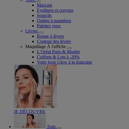
Mascara
Eyeliners et crayons
Sourcils
Ombre à paupières
Palettes yeux
Lèvres
Rouge à lèvres
Contour des lèvres
Maquillage À l'affiche
L’Oréal Paris & Mugler
Coffrets & Lots à -20%
Votre look Glow à la française
JE DÉCOUVRE
Soin