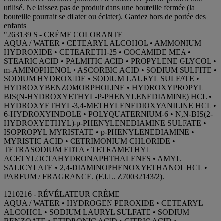
utilisé. Ne laissez pas de produit dans une bouteille fermée (la
bouteille pourrait se dilater ou éclater). Gardez hors de portée des
enfants
"263139 S - CRÈME COLORANTE
AQUA / WATER • CETEARYL ALCOHOL • AMMONIUM
HYDROXIDE • CETEARETH-25 • COCAMIDE MEA •
STEARIC ACID • PALMITIC ACID • PROPYLENE GLYCOL •
m-AMINOPHENOL • ASCORBIC ACID • SODIUM SULFITE •
SODIUM HYDROXIDE • SODIUM LAURYL SULFATE •
HYDROXYBENZOMORPHOLINE • HYDROXYPROPYL
BIS(N-HYDROXYETHYL-P-PHENYLENEDIAMINE) HCL •
HYDROXYETHYL-3,4-METHYLENEDIOXYANILINE HCL •
6-HYDROXYINDOLE • POLYQUATERNIUM-6 • N,N-BIS(2-
HYDROXYETHYL)-p-PHENYLENEDIAMINE SULFATE •
ISOPROPYL MYRISTATE • p-PHENYLENEDIAMINE •
MYRISTIC ACID • CETRIMONIUM CHLORIDE •
TETRASODIUM EDTA • TETRAMETHYL
ACETYLOCTAHYDRONAPHTHALENES • AMYL
SALICYLATE • 2,4-DIAMINOPHENOXYETHANOL HCL •
PARFUM / FRAGRANCE. (F.I.L. Z70032143/2).
1210216 - RÉVÉLATEUR CRÈME
AQUA / WATER • HYDROGEN PEROXIDE • CETEARYL
ALCOHOL • SODIUM LAURYL SULFATE • SODIUM
BENZOATE • ETIDRONIC ACID • CITRIC ACID •