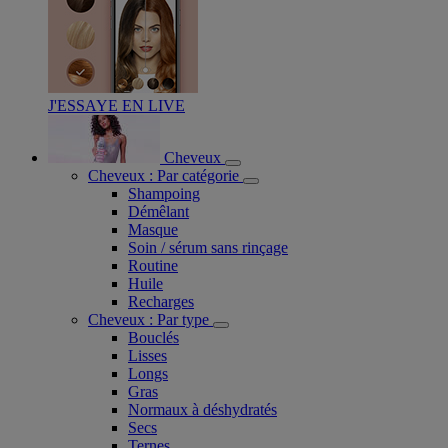
J'ESSAYE EN LIVE
Cheveux
Cheveux : Par catégorie
Shampoing
Démêlant
Masque
Soin / sérum sans rinçage
Routine
Huile
Recharges
Cheveux : Par type
Bouclés
Lisses
Longs
Gras
Normaux à déshydratés
Secs
Ternes