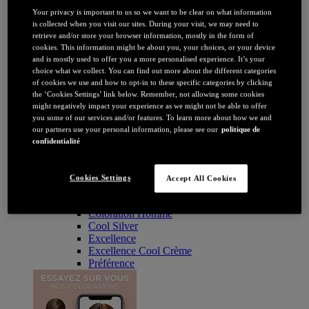
Coloration
Your privacy is important to us so we want to be clear on what information
Par couleur
is collected when you visit our sites. During your visit, we may need to
Blonde
retrieve and/or store your browser information, mostly in the form of
Châtain
cookies. This information might be about you, your choices, or your device
Brune / Noire
and is mostly used to offer you a more personalised experience. It’s your
Rousse / Auburn
choice what we collect. You can find out more about the different categories
Eclaircissant
of cookies we use and how to opt-in to these specific categories by clicking
Tie & dye et balayage
the ‘Cookies Settings’ link below. Remember, not allowing some cookies
Retouche racines
might negatively impact your experience as we might not be able to offer
Flashy
you some of our services and/or features. To learn more about how we and
Par durée
our partners use your personal information, please see our
politique de
Permanente
confidentialité
Temporaire
Coloration : Par gamme
Age Perfect
Cookies Settings
Accept All Cookies
Casting Crème Gloss
Casting Natural Gloss
Coloration Homme
Cool Silver
Excellence
Excellence Cool Crème
Préférence