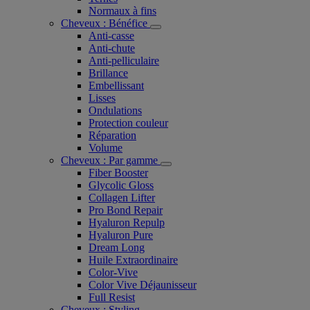
Normaux à fins
Cheveux : Bénéfice
Anti-casse
Anti-chute
Anti-pelliculaire​
Brillance
Embellissant
Lisses
Ondulations
Protection couleur​
Réparation
Volume
Cheveux : Par gamme
Fiber Booster
Glycolic Gloss
Collagen Lifter
Pro Bond Repair
Hyaluron Repulp
Hyaluron Pure
Dream Long
Huile Extraordinaire
Color-Vive
Color Vive Déjaunisseur
Full Resist
Cheveux : Styling