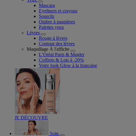
Mascara
Eyeliners et crayons
Sourcils
Ombre à paupières
Palettes yeux
Lèvres
Rouge à lèvres
Contour des lèvres
Maquillage À l'affiche
L’Oréal Paris & Mugler
Coffrets & Lots à -20%
Votre look Glow à la française
JE DÉCOUVRE
Soin