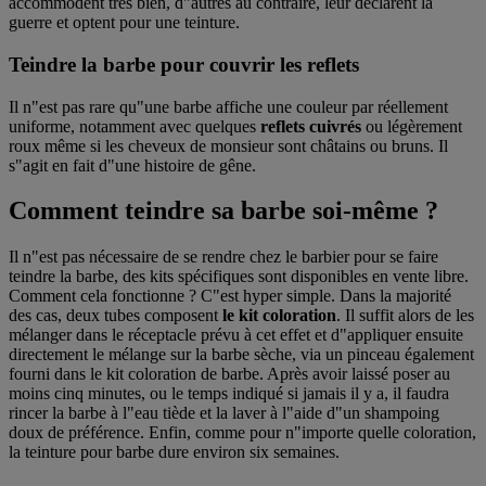
accommodent très bien, d"autres au contraire, leur déclarent la
guerre et optent pour une teinture.
Teindre la barbe pour couvrir les reflets
Il n"est pas rare qu"une barbe affiche une couleur par réellement
uniforme, notamment avec quelques
reflets cuivrés
ou légèrement
roux même si les cheveux de monsieur sont châtains ou bruns. Il
s"agit en fait d"une histoire de gêne.
Comment teindre sa barbe soi-même ?
Il n"est pas nécessaire de se rendre chez le barbier pour se faire
teindre la barbe, des kits spécifiques sont disponibles en vente libre.
Comment cela fonctionne ? C"est hyper simple. Dans la majorité
des cas, deux tubes composent
le kit coloration
. Il suffit alors de les
mélanger dans le réceptacle prévu à cet effet et d"appliquer ensuite
directement le mélange sur la barbe sèche, via un pinceau également
fourni dans le kit coloration de barbe. Après avoir laissé poser au
moins cinq minutes, ou le temps indiqué si jamais il y a, il faudra
rincer la barbe à l"eau tiède et la laver à l"aide d"un shampoing
doux de préférence. Enfin, comme pour n"importe quelle coloration,
la teinture pour barbe dure environ six semaines.