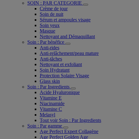
SOIN : PAR CATEGORIE
Crème de jour
Soin de nuit
Sérum et ampoules visage
Soin yeux
Masque
Nettoyant and Démaquillant
Soin : Par bénéfice
Anti-rides
Anti-relâchement/peau mature
Anti-tâches
Nettoyant et exfoliant
Soin Hydratant
Protection Solaire Visage
Glass skin
Soin : Par Ingredients
Acide Hyaluronique
Vitamine E
Niacinamide
Vitamine C
Melasyl
Tout voir Soin : Par Ingredients
Soin : Par gamme
Age Perfect Expert Collagène
Age Perfect Golden Age