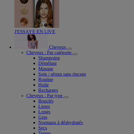
J'ESSAYE EN LIVE
Cheveux
Cheveux : Par catégorie
Shampoing
Démêlant
Masque
Soin / sérum sans rinçage
Routine
Huile
Recharges
Cheveux : Par type
Bouclés
Lisses
Longs
Gras
Normaux à déshydratés
Secs
Ternes