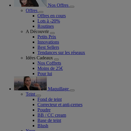
Nos Offres
Offres
Offres en cours
Lots à -20%
Routines
A Découvrir
Petits Prix
Innovations
Best Sellers
Tendances sur les réseaux
Idées Cadeaux
Nos Coffrets
Moins de 25€
Pour lui
Maquillage
Teint
Fond de teint
Correcteur et anti-cernes
Poudre
BB / CC cream
Base de teint
Blush
Yeux