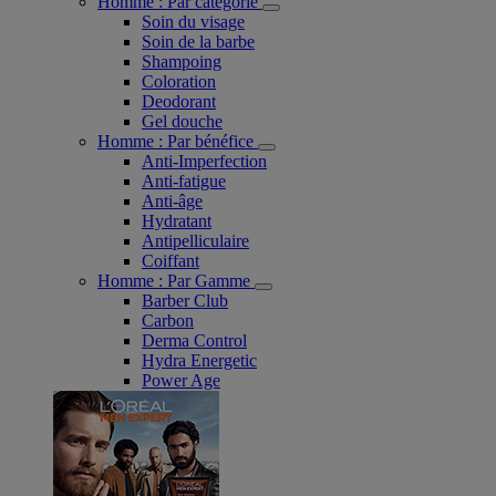
Homme : Par catégorie
Soin du visage
Soin de la barbe
Shampoing
Coloration
Deodorant
Gel douche
Homme : Par bénéfice
Anti-Imperfection
Anti-fatigue
Anti-âge
Hydratant
Antipelliculaire
Coiffant
Homme : Par Gamme
Barber Club
Carbon
Derma Control
Hydra Energetic
Power Age