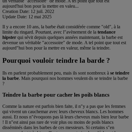
un véritable "accessoire" de mode. A tel point que tout est
aujourd'hui bon pour la mettre en valeu...
Creation Date:
12 juil. 2022
Update Date:
12 mai 2025
Il y a encore 10 ans, la barbe était considérée comme "old", à la
limite du ringard. Pourtant, avec l"avènement de la
tendance
hipster
qui sévit depuis quelques années maintenant, la barbe est
devenue un véritable "accessoire" de mode. A tel point que tout est
aujourd"hui bon pour la mettre en valeur, même la teindre.
Pourquoi vouloir teindre la barde ?
Ils en parlent probablement peu, mais ils sont nombreux à
se teindre
la barbe
. Mais pourquoi nos hommes veulent-ils se teindre la barbe
?
Teindre la barbe pour cacher les poils blancs
Comme la nature est parfois bien faite, il n"y a pas que les femmes
qui vivent un cauchemar avec leurs cheveux blancs. Les hommes
aussi. Et nous n"évoquons pas là leurs cheveux mais bien leur barbe
! Il n"est ainsi pas rare de voir plus ou moins de poils blancs
disséminés dans les barbes de ces messieurs. Si certains s"en