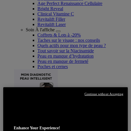
Age Perfect Renaissance Cellulaire
Bright Reveal
Clinical Vitamine C
Revitalift Filler
Revitalift Laser
Soin À l'affiche
Coffrets & Lots à -20%
Taches sur le visage : nos conseils
Quels actifs pour mon type de peau ?
Tout savoir sur la Niacinamide​
Peau en manque d’hydratation
Peau en manque de fermeté
Poches et cernes
Continue without Accepting
JE DÉCOUVRE
Enhance Your Experience!