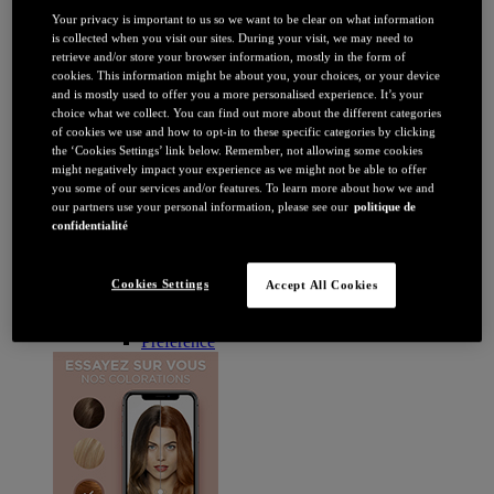
Brune / Noire
Your privacy is important to us so we want to be clear on what information
Rousse / Auburn
is collected when you visit our sites. During your visit, we may need to
Eclaircissant
retrieve and/or store your browser information, mostly in the form of
Tie & dye et balayage
cookies. This information might be about you, your choices, or your device
Retouche racines
and is mostly used to offer you a more personalised experience. It’s your
Flashy
choice what we collect. You can find out more about the different categories
Par durée
of cookies we use and how to opt-in to these specific categories by clicking
Permanente
the ‘Cookies Settings’ link below. Remember, not allowing some cookies
Temporaire
might negatively impact your experience as we might not be able to offer
Coloration : Par gamme
you some of our services and/or features. To learn more about how we and
Age Perfect
our partners use your personal information, please see our
politique de
Casting Crème Gloss
confidentialité
Casting Natural Gloss
Coloration Homme
Cool Silver
Cookies Settings
Accept All Cookies
Excellence
Excellence Cool Crème
Préférence