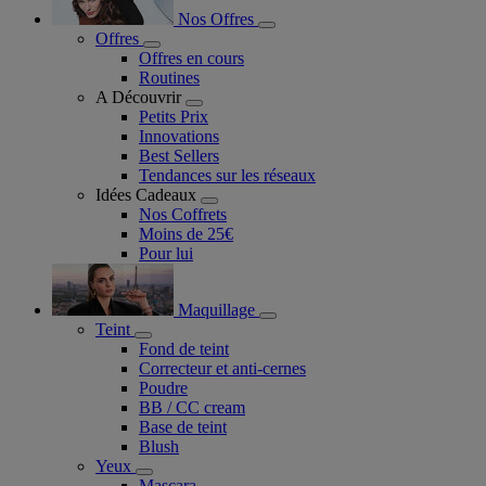
Nos Offres
Offres
Offres en cours
Routines
A Découvrir
Petits Prix
Innovations
Best Sellers
Tendances sur les réseaux
Idées Cadeaux
Nos Coffrets
Moins de 25€
Pour lui
Maquillage
Teint
Fond de teint
Correcteur et anti-cernes
Poudre
BB / CC cream
Base de teint
Blush
Yeux
Mascara