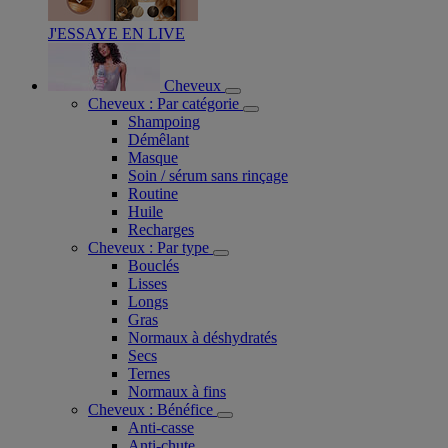
J'ESSAYE EN LIVE
Cheveux
Cheveux : Par catégorie
Shampoing
Démêlant
Masque
Soin / sérum sans rinçage
Routine
Huile
Recharges
Cheveux : Par type
Bouclés
Lisses
Longs
Gras
Normaux à déshydratés
Secs
Ternes
Normaux à fins
Cheveux : Bénéfice
Anti-casse
Anti-chute