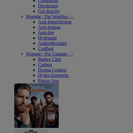
Coloration
Deodorant
Gel douche
Homme : Par bénéfice
Anti-Imperfection
Anti-fatigue
Anti-âge
Hydratant
Antipelliculaire
Coiffant
Homme : Par Gamme
Barber Club
Carbon
Derma Control
Hydra Energetic
Power Age