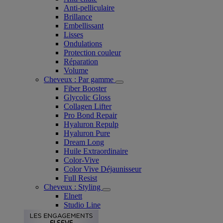
Anti-pelliculaire​
Brillance
Embellissant
Lisses
Ondulations
Protection couleur​
Réparation
Volume
Cheveux : Par gamme
Fiber Booster
Glycolic Gloss
Collagen Lifter
Pro Bond Repair
Hyaluron Repulp
Hyaluron Pure
Dream Long
Huile Extraordinaire
Color-Vive
Color Vive Déjaunisseur
Full Resist
Cheveux : Styling
Elnett
Studio Line