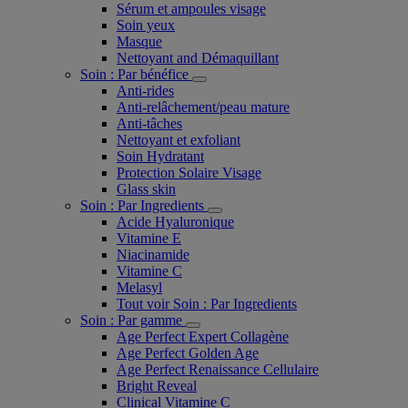
Sérum et ampoules visage
Soin yeux
Masque
Nettoyant and Démaquillant
Soin : Par bénéfice
Anti-rides
Anti-relâchement/peau mature
Anti-tâches
Nettoyant et exfoliant
Soin Hydratant
Protection Solaire Visage
Glass skin
Soin : Par Ingredients
Acide Hyaluronique
Vitamine E
Niacinamide
Vitamine C
Melasyl
Tout voir Soin : Par Ingredients
Soin : Par gamme
Age Perfect Expert Collagène
Age Perfect Golden Age
Age Perfect Renaissance Cellulaire
Bright Reveal
Clinical Vitamine C