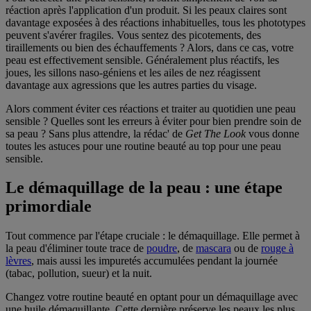
réaction après l'application d'un produit. Si les peaux claires sont
davantage exposées à des réactions inhabituelles, tous les phototypes
peuvent s'avérer fragiles. Vous sentez des picotements, des
tiraillements ou bien des échauffements ? Alors, dans ce cas, votre
peau est effectivement sensible. Généralement plus réactifs, les
joues, les sillons naso-géniens et les ailes de nez réagissent
davantage aux agressions que les autres parties du visage.
Alors comment éviter ces réactions et traiter au quotidien une peau
sensible ? Quelles sont les erreurs à éviter pour bien prendre soin de
sa peau ? Sans plus attendre, la rédac' de
Get The Look
vous donne
toutes les astuces pour une routine beauté au top pour une peau
sensible.
Le démaquillage de la peau : une étape
primordiale
Tout commence par l'étape cruciale : le démaquillage. Elle permet à
la peau d'éliminer toute trace de
poudre
, de
mascara
ou de
rouge à
lèvres
, mais aussi les impuretés accumulées pendant la journée
(tabac, pollution, sueur) et la nuit.
Changez votre routine beauté en optant pour un démaquillage avec
une huile démaquillante. Cette dernière préserve les peaux les plus