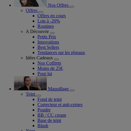
Nos Offres
Offres
Offres en cours
Lots à -20%
Routines
A Découvrir
Petits Prix
Innovations
Best Sellers
Tendances sur les réseaux
Idées Cadeaux
Nos Coffrets
Moins de 25€
Pour lui
Maquillage
Teint
Fond de teint
Correcteur et anti-cernes
Poudre
BB / CC cream
Base de teint
Blush
Yeux