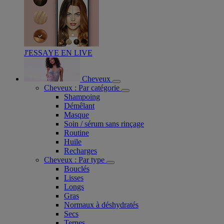
J'ESSAYE EN LIVE
Cheveux
Cheveux : Par catégorie
Shampoing
Démêlant
Masque
Soin / sérum sans rinçage
Routine
Huile
Recharges
Cheveux : Par type
Bouclés
Lisses
Longs
Gras
Normaux à déshydratés
Secs
Ternes