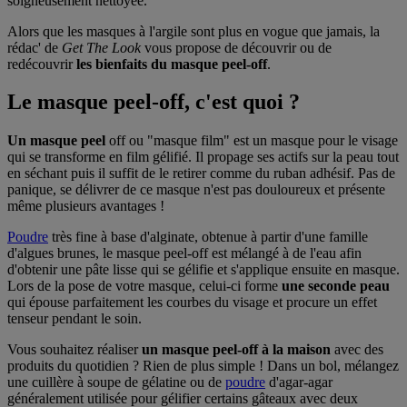
soigneusement nettoyée.
Alors que les masques à l'argile sont plus en vogue que jamais, la
rédac' de
Get The Look
vous propose de découvrir ou de
redécouvrir
les bienfaits du masque peel-off
.
Le masque peel-off, c'est quoi ?
Un masque peel
off ou "masque film" est un masque pour le visage
qui se transforme en film gélifié. Il propage ses actifs sur la peau tout
en séchant puis il suffit de le retirer comme du ruban adhésif. Pas de
panique, se délivrer de ce masque n'est pas douloureux et présente
même plusieurs avantages !
Poudre
très fine à base d'alginate, obtenue à partir d'une famille
d'algues brunes, le masque peel-off est mélangé à de l'eau afin
d'obtenir une pâte lisse qui se gélifie et s'applique ensuite en masque.
Lors de la pose de votre masque, celui-ci forme
une seconde peau
qui épouse parfaitement les courbes du visage et procure un effet
tenseur pendant le soin.
Vous souhaitez réaliser
un masque peel-off à la maison
avec des
produits du quotidien ? Rien de plus simple ! Dans un bol, mélangez
une cuillère à soupe de gélatine ou de
poudre
d'agar-agar
généralement utilisée pour gélifier certains gâteaux avec deux