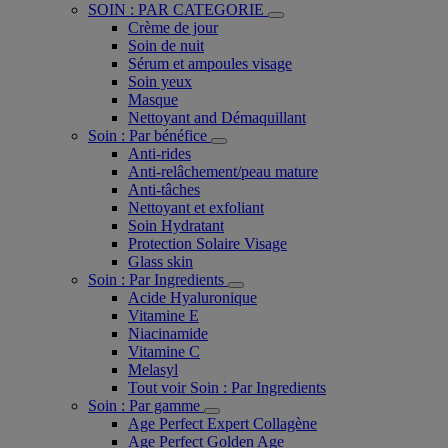
SOIN : PAR CATEGORIE
Crème de jour
Soin de nuit
Sérum et ampoules visage
Soin yeux
Masque
Nettoyant and Démaquillant
Soin : Par bénéfice
Anti-rides
Anti-relâchement/peau mature
Anti-tâches
Nettoyant et exfoliant
Soin Hydratant
Protection Solaire Visage
Glass skin
Soin : Par Ingredients
Acide Hyaluronique
Vitamine E
Niacinamide
Vitamine C
Melasyl
Tout voir Soin : Par Ingredients
Soin : Par gamme
Age Perfect Expert Collagène
Age Perfect Golden Age