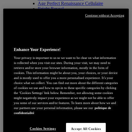
Age Perfect Renaissance Cellulaire
Bright Reveal
Clinical Vitamine C
Continue without Accepting
Revitalift Filler
Revitalift Laser
Soin À l'affiche
Coffrets & Lots à -20%
Taches sur le visage : nos conseils
Quels actifs pour mon type de peau ?
Enhance Your Experience!
Tout savoir sur la Niacinamide​
Peau en manque d’hydratation
Your privacy is important to us so we want to be clear on what information
Peau en manque de fermeté
is collected when you visit our sites. During your visit, we may need to
Poches et cernes
retrieve and/or store your browser information, mostly in the form of
cookies. This information might be about you, your choices, or your device
and is mostly used to offer you a more personalised experience. It’s your
choice what we collect. You can find out more about the different categories
of cookies we use and how to opt-in to these specific categories by clicking
the ‘Cookies Settings’ link below. Remember, not allowing some cookies
might negatively impact your experience as we might not be able to offer
you some of our services and/or features. To learn more about how we and
our partners use your personal information, please see our
politique de
confidentialité
JE DÉCOUVRE
Cookies Settings
Accept All Cookies