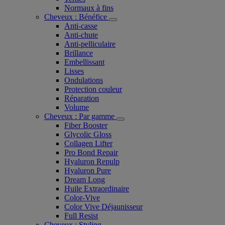
Normaux à fins
Cheveux : Bénéfice
Anti-casse
Anti-chute
Anti-pelliculaire​
Brillance
Embellissant
Lisses
Ondulations
Protection couleur​
Réparation
Volume
Cheveux : Par gamme
Fiber Booster
Glycolic Gloss
Collagen Lifter
Pro Bond Repair
Hyaluron Repulp
Hyaluron Pure
Dream Long
Huile Extraordinaire
Color-Vive
Color Vive Déjaunisseur
Full Resist
Cheveux : Styling