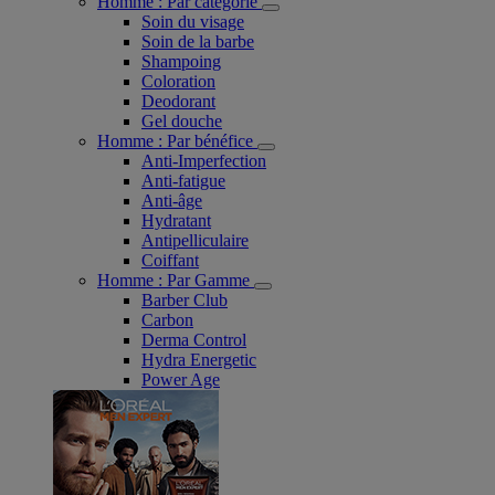
Homme : Par catégorie
Soin du visage
Soin de la barbe
Shampoing
Coloration
Deodorant
Gel douche
Homme : Par bénéfice
Anti-Imperfection
Anti-fatigue
Anti-âge
Hydratant
Antipelliculaire
Coiffant
Homme : Par Gamme
Barber Club
Carbon
Derma Control
Hydra Energetic
Power Age