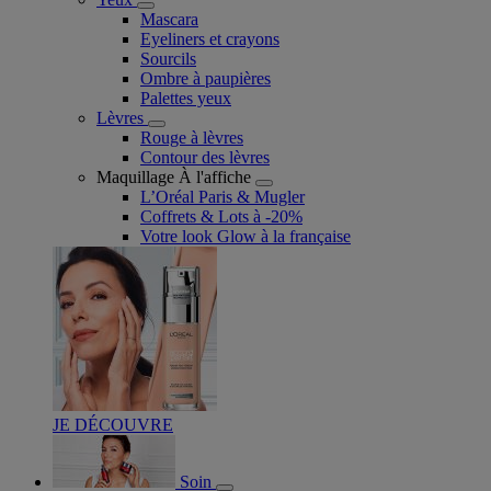
Mascara
Eyeliners et crayons
Sourcils
Ombre à paupières
Palettes yeux
Lèvres
Rouge à lèvres
Contour des lèvres
Maquillage À l'affiche
L’Oréal Paris & Mugler
Coffrets & Lots à -20%
Votre look Glow à la française
JE DÉCOUVRE
Soin