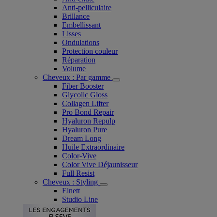
Anti-pelliculaire​
Brillance
Embellissant
Lisses
Ondulations
Protection couleur​
Réparation
Volume
Cheveux : Par gamme
Fiber Booster
Glycolic Gloss
Collagen Lifter
Pro Bond Repair
Hyaluron Repulp
Hyaluron Pure
Dream Long
Huile Extraordinaire
Color-Vive
Color Vive Déjaunisseur
Full Resist
Cheveux : Styling
Elnett
Studio Line