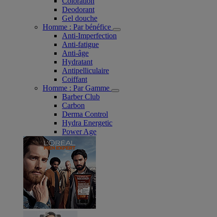
Coloration
Deodorant
Gel douche
Homme : Par bénéfice
Anti-Imperfection
Anti-fatigue
Anti-âge
Hydratant
Antipelliculaire
Coiffant
Homme : Par Gamme
Barber Club
Carbon
Derma Control
Hydra Energetic
Power Age