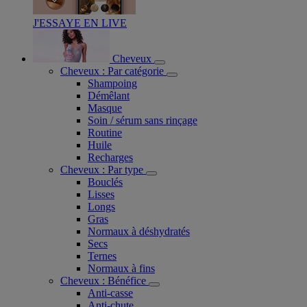
J'ESSAYE EN LIVE
Cheveux
Cheveux : Par catégorie
Shampoing
Démêlant
Masque
Soin / sérum sans rinçage
Routine
Huile
Recharges
Cheveux : Par type
Bouclés
Lisses
Longs
Gras
Normaux à déshydratés
Secs
Ternes
Normaux à fins
Cheveux : Bénéfice
Anti-casse
Anti-chute