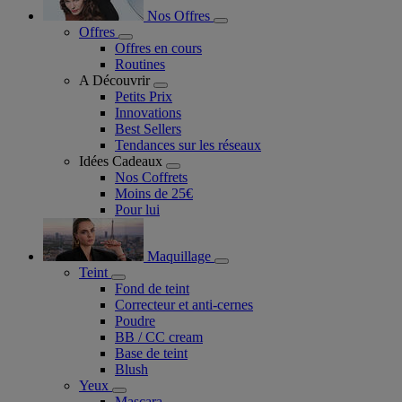
Nos Offres
Offres
Offres en cours
Routines
A Découvrir
Petits Prix
Innovations
Best Sellers
Tendances sur les réseaux
Idées Cadeaux
Nos Coffrets
Moins de 25€
Pour lui
Maquillage
Teint
Fond de teint
Correcteur et anti-cernes
Poudre
BB / CC cream
Base de teint
Blush
Yeux
Mascara