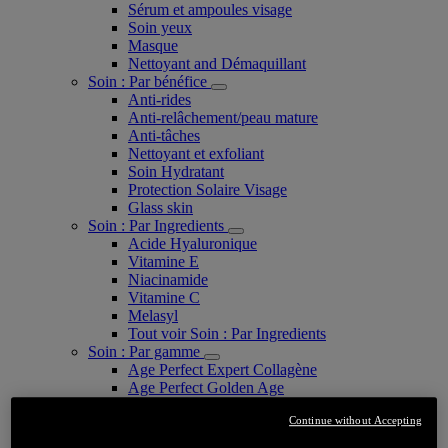
Sérum et ampoules visage
Soin yeux
Masque
Nettoyant and Démaquillant
Soin : Par bénéfice
Anti-rides
Anti-relâchement/peau mature
Anti-tâches
Nettoyant et exfoliant
Soin Hydratant
Protection Solaire Visage
Glass skin
Soin : Par Ingredients
Acide Hyaluronique
Vitamine E
Niacinamide
Vitamine C
Melasyl
Tout voir Soin : Par Ingredients
Soin : Par gamme
Age Perfect Expert Collagène
Age Perfect Golden Age
Age Perfect Renaissance Cellulaire
Continue without Accepting
Bright Reveal
Clinical Vitamine C