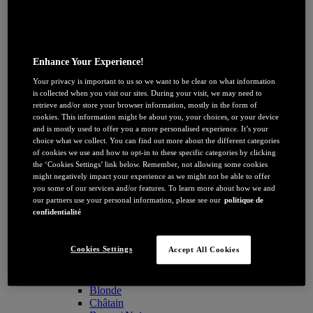
Revitalift Filler
Revitalift Laser
Soin À l'affiche
Taches sur le visage : nos conseils
Quels actifs pour mon type de peau ?
Enhance Your Experience!
Tout savoir sur la Niacinamide​
Your privacy is important to us so we want to be clear on what information
Peau en manque d’hydratation
is collected when you visit our sites. During your visit, we may need to
Peau en manque de fermeté
retrieve and/or store your browser information, mostly in the form of
Poches et cernes
cookies. This information might be about you, your choices, or your device
and is mostly used to offer you a more personalised experience. It’s your
choice what we collect. You can find out more about the different categories
of cookies we use and how to opt-in to these specific categories by clicking
the ‘Cookies Settings’ link below. Remember, not allowing some cookies
might negatively impact your experience as we might not be able to offer
you some of our services and/or features. To learn more about how we and
our partners use your personal information, please see our
politique de
confidentialité
JE DÉCOUVRE
Cookies Settings
Accept All Cookies
Coloration
Par couleur
Blonde
Châtain