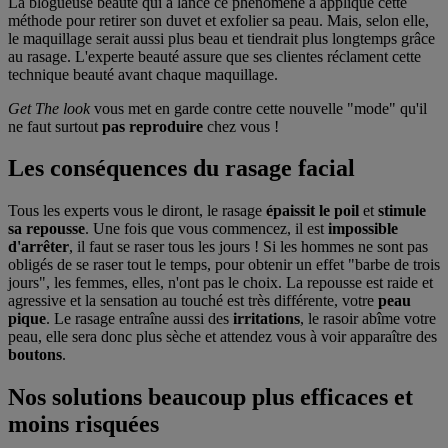
La blogueuse beauté qui a lancé ce phénomène a appliqué cette
méthode pour retirer son duvet et exfolier sa peau. Mais, selon elle,
le maquillage serait aussi plus beau et tiendrait plus longtemps grâce
au rasage. L'experte beauté assure que ses clientes réclament cette
technique beauté avant chaque maquillage.
Get The look
vous met en garde contre cette nouvelle "mode" qu'il
ne faut surtout
pas reproduire
chez vous !
Les conséquences du rasage facial
Tous les experts vous le diront, le rasage
épaissit le poil
et
stimule
sa repousse
. Une fois que vous commencez, il est
impossible
d'arrêter
, il faut se raser tous les jours ! Si les hommes ne sont pas
obligés de se raser tout le temps, pour obtenir un effet "barbe de trois
jours", les femmes, elles, n'ont pas le choix. La repousse est raide et
agressive et la sensation au touché est très différente, votre
peau
pique
. Le rasage entraîne aussi des
irritations
, le rasoir abîme votre
peau, elle sera donc plus sèche et attendez vous à voir apparaître des
boutons
.
Nos solutions beaucoup plus efficaces et
moins risquées