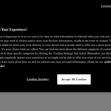
Continu
 Your Experience!
cy is important to us so we want to be clear on what information is collected when you visit our s
, we may need to retrieve and/or store your browser information, mostly in the form of cookies. T
n might be about you, your choices, or your device and is mostly used to offer you a more perso
. It’s your choice what we collect. You can find out more about the different categories of cooki
-in to these specific categories by clicking the ‘Cookies Settings’ link below. Remember, not all
ght negatively impact your experience as we might not be able to offer you some of our services
To learn more about how we and our partners use your personal information, please see our
polit
alité
Cookies Settings
Accept All Cookies