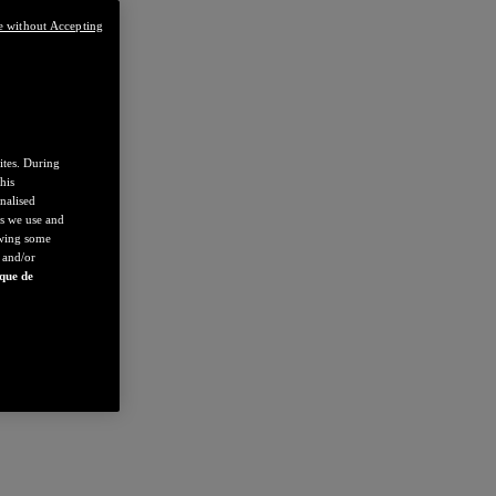
e without Accepting
ites. During
his
nalised
es we use and
owing some
 and/or
ique de