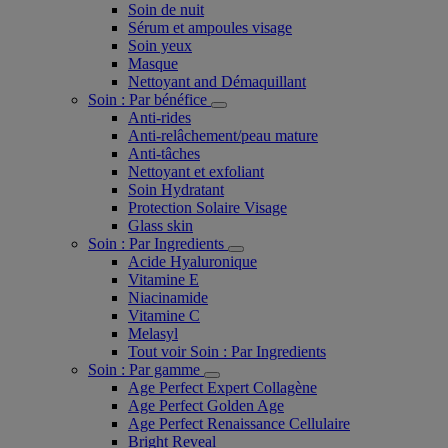
Soin de nuit
Sérum et ampoules visage
Soin yeux
Masque
Nettoyant and Démaquillant
Soin : Par bénéfice
Anti-rides
Anti-relâchement/peau mature
Anti-tâches
Nettoyant et exfoliant
Soin Hydratant
Protection Solaire Visage
Glass skin
Soin : Par Ingredients
Acide Hyaluronique
Vitamine E
Niacinamide
Vitamine C
Melasyl
Tout voir Soin : Par Ingredients
Soin : Par gamme
Age Perfect Expert Collagène
Age Perfect Golden Age
Age Perfect Renaissance Cellulaire
Bright Reveal