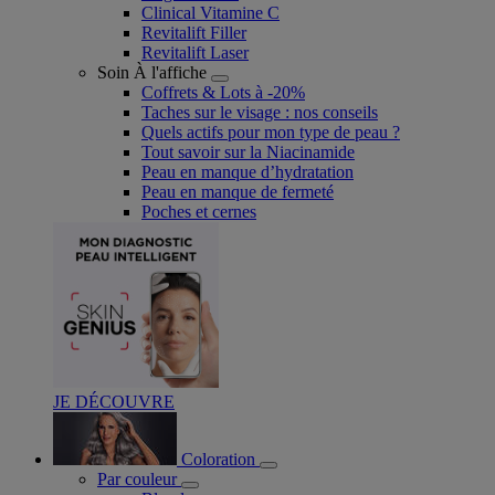
Clinical Vitamine C
Revitalift Filler
Revitalift Laser
Soin À l'affiche
Coffrets & Lots à -20%
Taches sur le visage : nos conseils
Quels actifs pour mon type de peau ?
Tout savoir sur la Niacinamide​
Peau en manque d’hydratation
Peau en manque de fermeté
Poches et cernes
JE DÉCOUVRE
Coloration
Par couleur