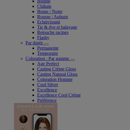
Blonde
Châtain
Brune / Noire
Rousse / Auburn
Eclaircissant
Tie & dye et balayage
Retouche racines
Flashy
Par durée
Permanente
Temporaire
Coloration : Par gamme
Age Perfect
Casting Crème Gloss
Casting Natural Gloss
Coloration Homme
Cool Silver
Excellence
Excellence Cool Crème
Préférence