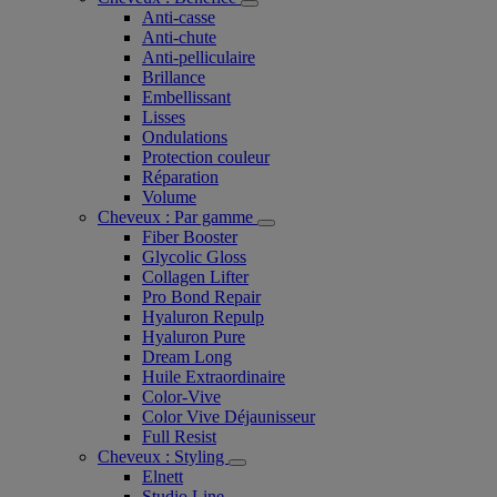
Anti-casse
Anti-chute
Anti-pelliculaire​
Brillance
Embellissant
Lisses
Ondulations
Protection couleur​
Réparation
Volume
Cheveux : Par gamme
Fiber Booster
Glycolic Gloss
Collagen Lifter
Pro Bond Repair
Hyaluron Repulp
Hyaluron Pure
Dream Long
Huile Extraordinaire
Color-Vive
Color Vive Déjaunisseur
Full Resist
Cheveux : Styling
Elnett
Studio Line