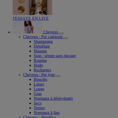
J'ESSAYE EN LIVE
Cheveux
Cheveux : Par catégorie
Shampoing
Démêlant
Masque
Soin / sérum sans rinçage
Routine
Huile
Recharges
Cheveux : Par type
Bouclés
Lisses
Longs
Gras
Normaux à déshydratés
Secs
Ternes
Normaux à fins
Cheveux : Bénéfice