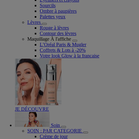
Sourcils
Ombre à paupières
Palettes yeux
Lèvres
Rouge à lèvres
Contour des lèvres
Maquillage À l'affiche
L’Oréal Paris & Mugler
Coffrets & Lots à -20%
Votre look Glow à la française
JE DÉCOUVRE
Soin
SOIN : PAR CATEGORIE
Crème de jour