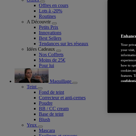
Offres en cours
Lots à -20%
Routines
A Découvrir
Petits Prix
Innovations
Enhance
Best Sellers
Tendances sur les réseaux
Your priva
Idées Cadeaux
your visit
Nos Coffrets
informatio
Moins de 25€
experience
Pour lui
how to opt
cookies mi
features. 
Maquillage
confidenti
Teint
Fond de teint
Correcteur et anti-cernes
Poudre
BB / CC cream
Base de teint
Blush
Yeux
Mascara
Eyeliners et crayons