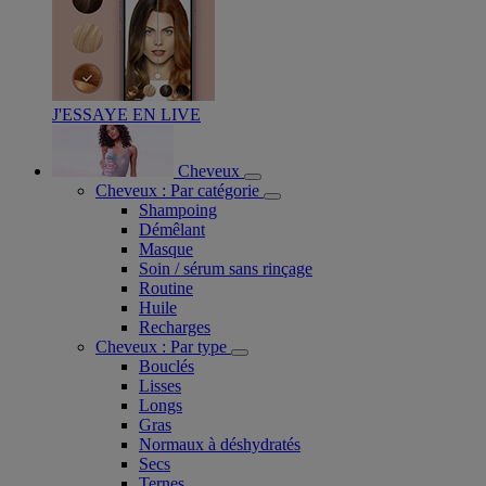
J'ESSAYE EN LIVE
Cheveux
Cheveux : Par catégorie
Shampoing
Démêlant
Masque
Soin / sérum sans rinçage
Routine
Huile
Recharges
Cheveux : Par type
Bouclés
Lisses
Longs
Gras
Normaux à déshydratés
Secs
Ternes