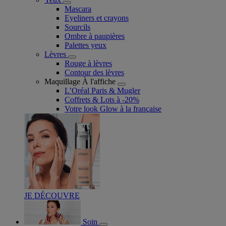
Mascara
Eyeliners et crayons
Sourcils
Ombre à paupières
Palettes yeux
Lèvres
Rouge à lèvres
Contour des lèvres
Maquillage À l'affiche
L’Oréal Paris & Mugler
Coffrets & Lots à -20%
Votre look Glow à la française
JE DÉCOUVRE
Soin