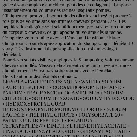
grâce à son complexe enrichi en [peptides de collagène]. Il apporte
instantanément du volume des racines jusqu'aux pointes.
Cliniquement prouvé, il permet de décoller les racines¹ et procure 2
fois plus de volume sans alourdir les cheveux pendant 72h². Les
peptides de collagène sont scientifiquement prouvés pour redonner
du corps aux cheveux, ce qui apporte du volume dès la racine.
Complétez votre routine avec le Démêlant Densifiant. ¹Étude
clinique sur 35 sujets après application du shampooing + démêlant +
spray. ²Test instrumental après application du shampooing +
démêlant.
Pour des résultats visibles, appliquez le Shampooing Volumateur sur
cheveux mouillés. Massez délicatement votre cuir chevelu et rincez
abondamment. Poursuivez votre routine avec le Démêlant
Densifiant pour des résultats optimaux.
1402021 A - INGREDIENTS: AQUA / WATER • SODIUM
LAURETH SULFATE • COCAMIDOPROPYL BETAINE •
PARFUM / FRAGRANCE • COCAMIDE MEA • SODIUM
CHLORIDE • SODIUM BENZOATE • SODIUM HYDROXIDE
• HYDROXYPROPYL GUAR
HYDROXYPROPYLTRIMONIUM CHLORIDE • SODIUM
LACTATE • TRIETHYL CITRATE • POLYSORBATE 20 •
PALMITOYL TRIPEPTIDE-1 • PALMITOYL
TETRAPEPTIDE-7 • DIMETHYL PHENETHYL ACETATE •
LINALOOL • BENZYL ALCOHOL • GERANYL ACETATE •
GERANIOL • CARBOMER • CITRIC ACID • BUTYLENE