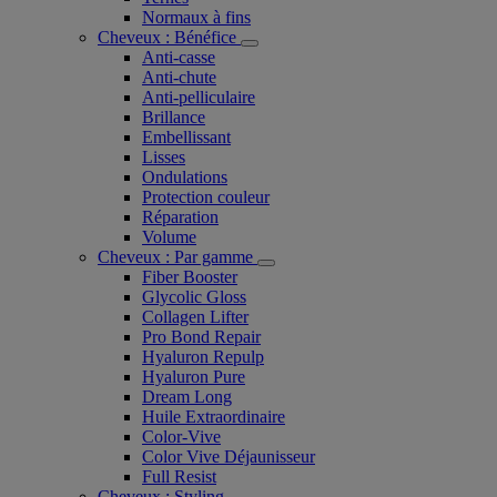
Normaux à fins
Cheveux : Bénéfice
Anti-casse
Anti-chute
Anti-pelliculaire​
Brillance
Embellissant
Lisses
Ondulations
Protection couleur​
Réparation
Volume
Cheveux : Par gamme
Fiber Booster
Glycolic Gloss
Collagen Lifter
Pro Bond Repair
Hyaluron Repulp
Hyaluron Pure
Dream Long
Huile Extraordinaire
Color-Vive
Color Vive Déjaunisseur
Full Resist
Cheveux : Styling