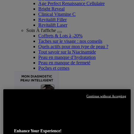
Age Perfect Renaissance Cellulaire
Bright Reveal
Clinical Vitamine C
Revitalift Filler
Revitalift Laser
Soin À l'affiche
Coffrets & Lots à -20%
Taches sur le visage : nos conseils
Quels actifs pour mon type de peau ?
Tout savoir sur la Niacinamide​
Peau en manque d’hydratation
Peau en manque de fermeté
Poches et cernes
Continue without Accepting
JE DÉCOUVRE
Enhance Your Experience!