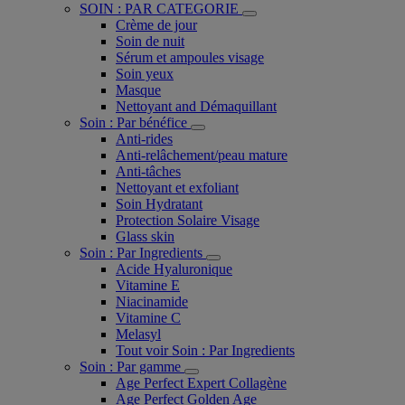
SOIN : PAR CATEGORIE
Crème de jour
Soin de nuit
Sérum et ampoules visage
Soin yeux
Masque
Nettoyant and Démaquillant
Soin : Par bénéfice
Anti-rides
Anti-relâchement/peau mature
Anti-tâches
Nettoyant et exfoliant
Soin Hydratant
Protection Solaire Visage
Glass skin
Soin : Par Ingredients
Acide Hyaluronique
Vitamine E
Niacinamide
Vitamine C
Melasyl
Tout voir Soin : Par Ingredients
Soin : Par gamme
Age Perfect Expert Collagène
Age Perfect Golden Age