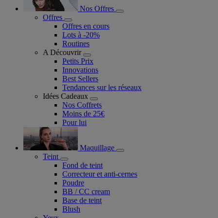
Nos Offres
Offres
Offres en cours
Lots à -20%
Routines
A Découvrir
Petits Prix
Innovations
Best Sellers
Tendances sur les réseaux
Idées Cadeaux
Nos Coffrets
Moins de 25€
Pour lui
Maquillage
Teint
Fond de teint
Correcteur et anti-cernes
Poudre
BB / CC cream
Base de teint
Blush
Yeux