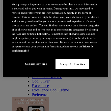
Coloration
Your privacy is important to us so we want to be clear on what information
Par couleur
is collected when you visit our sites. During your visit, we may need to
Blonde
retrieve and/or store your browser information, mostly in the form of
Châtain
cookies. This information might be about you, your choices, or your device
Brune / Noire
and is mostly used to offer you a more personalised experience. It’s your
Rousse / Auburn
choice what we collect. You can find out more about the different categories
Eclaircissant
of cookies we use and how to opt-in to these specific categories by clicking
Tie & dye et balayage
the ‘Cookies Settings’ link below. Remember, not allowing some cookies
Retouche racines
might negatively impact your experience as we might not be able to offer
Flashy
you some of our services and/or features. To learn more about how we and
Par durée
our partners use your personal information, please see our
politique de
Permanente
confidentialité
Temporaire
Coloration : Par gamme
Age Perfect
Cookies Settings
Accept All Cookies
Casting Crème Gloss
Casting Natural Gloss
Coloration Homme
Cool Silver
Excellence
Excellence Cool Crème
Préférence