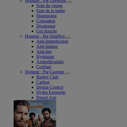
Homme : Par catégorie
Soin du visage
Soin de la barbe
Shampoing
Coloration
Deodorant
Gel douche
Homme : Par bénéfice
Anti-Imperfection
Anti-fatigue
Anti-âge
Hydratant
Antipelliculaire
Coiffant
Homme : Par Gamme
Barber Club
Carbon
Derma Control
Hydra Energetic
Power Age