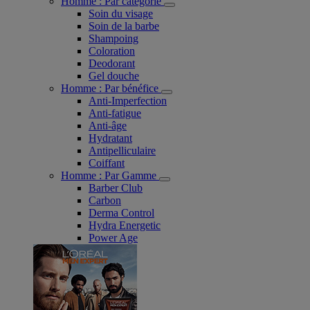
Homme : Par catégorie
Soin du visage
Soin de la barbe
Shampoing
Coloration
Deodorant
Gel douche
Homme : Par bénéfice
Anti-Imperfection
Anti-fatigue
Anti-âge
Hydratant
Antipelliculaire
Coiffant
Homme : Par Gamme
Barber Club
Carbon
Derma Control
Hydra Energetic
Power Age