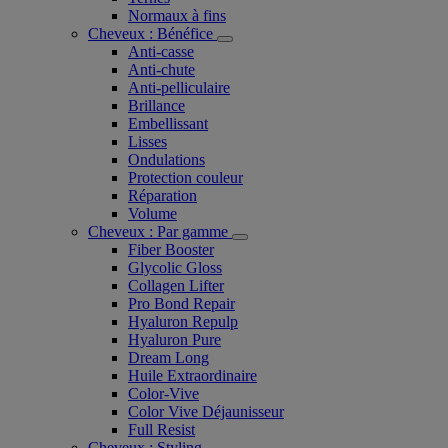
Normaux à fins
Cheveux : Bénéfice
Anti-casse
Anti-chute
Anti-pelliculaire​
Brillance
Embellissant
Lisses
Ondulations
Protection couleur​
Réparation
Volume
Cheveux : Par gamme
Fiber Booster
Glycolic Gloss
Collagen Lifter
Pro Bond Repair
Hyaluron Repulp
Hyaluron Pure
Dream Long
Huile Extraordinaire
Color-Vive
Color Vive Déjaunisseur
Full Resist
Cheveux : Styling