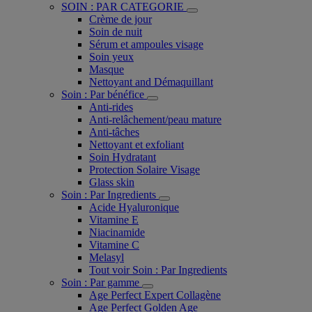
SOIN : PAR CATEGORIE
Crème de jour
Soin de nuit
Sérum et ampoules visage
Soin yeux
Masque
Nettoyant and Démaquillant
Soin : Par bénéfice
Anti-rides
Anti-relâchement/peau mature
Anti-tâches
Nettoyant et exfoliant
Soin Hydratant
Protection Solaire Visage
Glass skin
Soin : Par Ingredients
Acide Hyaluronique
Vitamine E
Niacinamide
Vitamine C
Melasyl
Tout voir Soin : Par Ingredients
Soin : Par gamme
Age Perfect Expert Collagène
Age Perfect Golden Age