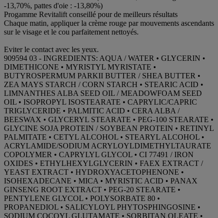
-13,70%, pattes d'oie : -13,80%)
Progamme Revitalift conseillé pour de meilleurs résultats
Chaque matin, appliquer la crème rouge par mouvements ascendants
sur le visage et le cou parfaitement nettoyés.
Eviter le contact avec les yeux.
909594 03 - INGREDIENTS: AQUA / WATER • GLYCERIN •
DIMETHICONE • MYRISTYL MYRISTATE •
BUTYROSPERMUM PARKII BUTTER / SHEA BUTTER •
ZEA MAYS STARCH / CORN STARCH • STEARIC ACID •
LIMNANTHES ALBA SEED OIL / MEADOWFOAM SEED
OIL • ISOPROPYL ISOSTEARATE • CAPRYLIC/CAPRIC
TRIGLYCERIDE • PALMITIC ACID • CERA ALBA /
BEESWAX • GLYCERYL STEARATE • PEG-100 STEARATE •
GLYCINE SOJA PROTEIN / SOYBEAN PROTEIN • RETINYL
PALMITATE • CETYL ALCOHOL • STEARYL ALCOHOL •
ACRYLAMIDE/SODIUM ACRYLOYLDIMETHYLTAURATE
COPOLYMER • CAPRYLYL GLYCOL • CI 77491 / IRON
OXIDES • ETHYLHEXYLGLYCERIN • FAEX EXTRACT /
YEAST EXTRACT • HYDROXYACETOPHENONE •
ISOHEXADECANE • MICA • MYRISTIC ACID • PANAX
GINSENG ROOT EXTRACT • PEG-20 STEARATE •
PENTYLENE GLYCOL • POLYSORBATE 80 •
PROPANEDIOL • SALICYLOYL PHYTOSPHINGOSINE •
SODIUM COCOYL GLUTAMATE • SORBITAN OLEATE •