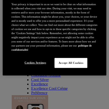
Coloration
Your privacy is important to us so we want to be clear on what information
Par couleur
is collected when you visit our sites. During your visit, we may need to
Blonde
retrieve and/or store your browser information, mostly in the form of
Châtain
cookies. This information might be about you, your choices, or your device
Brune / Noire
and is mostly used to offer you a more personalised experience. It’s your
Rousse / Auburn
choice what we collect. You can find out more about the different categories
Eclaircissant
of cookies we use and how to opt-in to these specific categories by clicking
Tie & dye et balayage
the ‘Cookies Settings’ link below. Remember, not allowing some cookies
Retouche racines
might negatively impact your experience as we might not be able to offer
Flashy
you some of our services and/or features. To learn more about how we and
Par durée
our partners use your personal information, please see our
politique de
Permanente
confidentialité
Temporaire
Coloration : Par gamme
Age Perfect
Cookies Settings
Accept All Cookies
Casting Crème Gloss
Casting Natural Gloss
Coloration Homme
Cool Silver
Excellence
Excellence Cool Crème
Préférence