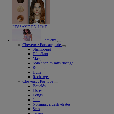
J'ESSAYE EN LIVE
Cheveux
Cheveux : Par catégorie
Shampoing
Démêlant
Masque
Soin / sérum sans rinçage
Routine
Huile
Recharges
Cheveux : Par type
Bouclés
Lisses
Longs
Gras
Normaux à déshydratés
Secs
Ternes