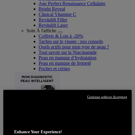
Age Perfect Renaissance Cellulaire
Bright Reveal
Clinical Vitamine C
Revitalift Filler
Revitalift Laser
Soin À l'affiche
Coffrets & Lots à -20%
Taches sur le visage : nos conseils
Quels actifs pour mon type de peau ?
Tout savoir sur la Niacinamide​
Peau en manque d’hydratation
Peau en manque de fermeté
Poches et cernes
Continue without Accepting
JE DÉCOUVRE
Enhance Your Experience!