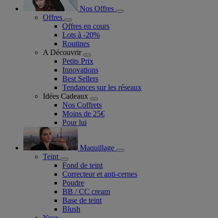
Nos Offres
Offres
Offres en cours
Lots à -20%
Routines
A Découvrir
Petits Prix
Innovations
Best Sellers
Tendances sur les réseaux
Idées Cadeaux
Nos Coffrets
Moins de 25€
Pour lui
Maquillage
Teint
Fond de teint
Correcteur et anti-cernes
Poudre
BB / CC cream
Base de teint
Blush
Yeux