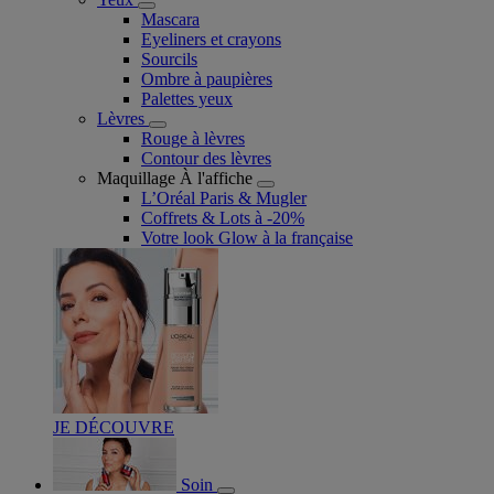
Mascara
Eyeliners et crayons
Sourcils
Ombre à paupières
Palettes yeux
Lèvres
Rouge à lèvres
Contour des lèvres
Maquillage À l'affiche
L’Oréal Paris & Mugler
Coffrets & Lots à -20%
Votre look Glow à la française
JE DÉCOUVRE
Soin