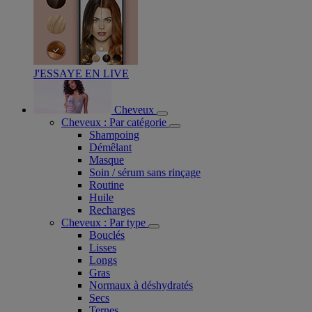
J'ESSAYE EN LIVE
Cheveux
Cheveux : Par catégorie
Shampoing
Démêlant
Masque
Soin / sérum sans rinçage
Routine
Huile
Recharges
Cheveux : Par type
Bouclés
Lisses
Longs
Gras
Normaux à déshydratés
Secs
Ternes