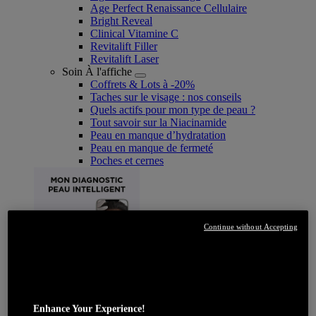
Age Perfect Renaissance Cellulaire
Bright Reveal
Clinical Vitamine C
Revitalift Filler
Revitalift Laser
Soin À l'affiche
Coffrets & Lots à -20%
Taches sur le visage : nos conseils
Quels actifs pour mon type de peau ?
Tout savoir sur la Niacinamide​
Peau en manque d’hydratation
Peau en manque de fermeté
Poches et cernes
Continue without Accepting
JE DÉCOUVRE
Enhance Your Experience!