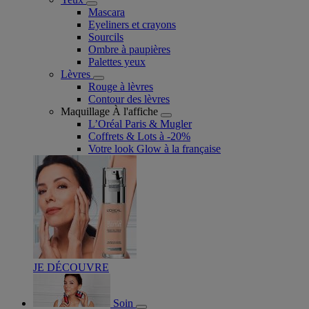
Mascara
Eyeliners et crayons
Sourcils
Ombre à paupières
Palettes yeux
Lèvres
Rouge à lèvres
Contour des lèvres
Maquillage À l'affiche
L’Oréal Paris & Mugler
Coffrets & Lots à -20%
Votre look Glow à la française
JE DÉCOUVRE
Soin