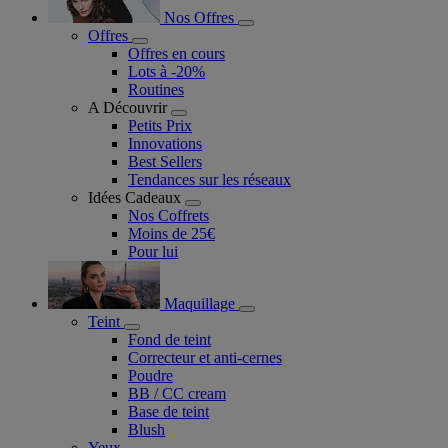
Nos Offres
Offres
Offres en cours
Lots à -20%
Routines
A Découvrir
Petits Prix
Innovations
Best Sellers
Tendances sur les réseaux
Idées Cadeaux
Nos Coffrets
Moins de 25€
Pour lui
Maquillage
Teint
Fond de teint
Correcteur et anti-cernes
Poudre
BB / CC cream
Base de teint
Blush
Yeux