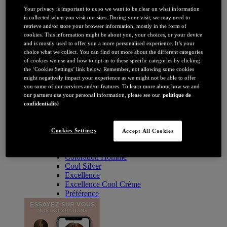
Coloration
Your privacy is important to us so we want to be clear on what information
Par couleur
is collected when you visit our sites. During your visit, we may need to
Blonde
retrieve and/or store your browser information, mostly in the form of
Châtain
cookies. This information might be about you, your choices, or your device
Brune / Noire
and is mostly used to offer you a more personalised experience. It’s your
Rousse / Auburn
choice what we collect. You can find out more about the different categories
Eclaircissant
of cookies we use and how to opt-in to these specific categories by clicking
Tie & dye et balayage
the ‘Cookies Settings’ link below. Remember, not allowing some cookies
Retouche racines
might negatively impact your experience as we might not be able to offer
Flashy
you some of our services and/or features. To learn more about how we and
Par durée
our partners use your personal information, please see our
politique de
Permanente
confidentialité
Temporaire
Coloration : Par gamme
Age Perfect
Cookies Settings
Accept All Cookies
Casting Crème Gloss
Casting Natural Gloss
Coloration Homme
Cool Silver
Excellence
Excellence Cool Crème
Préférence