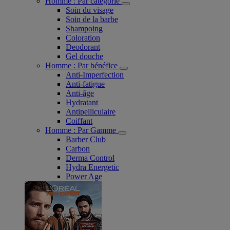
Homme : Par catégorie
Soin du visage
Soin de la barbe
Shampoing
Coloration
Deodorant
Gel douche
Homme : Par bénéfice
Anti-Imperfection
Anti-fatigue
Anti-âge
Hydratant
Antipelliculaire
Coiffant
Homme : Par Gamme
Barber Club
Carbon
Derma Control
Hydra Energetic
Power Age