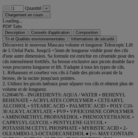
Quantité
−
+
Chargement en cours ...
Loading...
PDP Tabs
Description
Conseils d'application
Composition
Tri et Qualités environnementales
Informations de sécurité
Découvrez le nouveau Mascara volume et longueur Telescopic Lift
de L'Oréal Paris. Jusqu'à +5mm de longueur visible pour des cils
d'une autre dimension. Sa formule est enrichie en céramide pour des
cils intensément fortifiés. Sa brosse exclusive aux picots double face
vous procurera longueur et lift. S'adapte à tous les types de cils.
1. Réhaussez et courbez vos cils à l'aide des picots avant de la
brosse, de la racine jusqu'aux pointes.
2. Utilisez les picots latéraux pour séparer vos cils et obtenir plus de
volume et de longueur.
G2004676 - INGREDIENTS: AQUA / WATER • BEHENYL
BEHENATE • ACRYLATES COPOLYMER • CETEARYL
ALCOHOL • STEARIC ACID • PALMITIC ACID • POLY C10-
30 ALKYL ACRYLATE • PVP • VP/EICOSENE COPOLYMER
• AMINOMETHYL PROPANEDIOL • PHENOXYETHANOL •
CAPRYLYL GLYCOL • PENTYLENE GLYCOL •
POTASSIUM CETYL PHOSPHATE • MYRISTIC ACID • 2-
OLEAMIDO-1,3-OCTADECANEDIOL ● [+/- MAY CONTAIN: