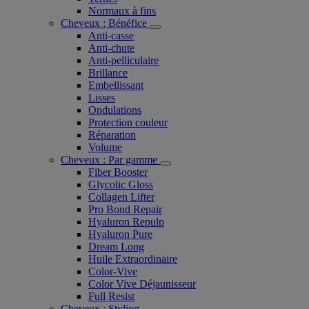
Normaux à fins
Cheveux : Bénéfice
Anti-casse
Anti-chute
Anti-pelliculaire​
Brillance
Embellissant
Lisses
Ondulations
Protection couleur​
Réparation
Volume
Cheveux : Par gamme
Fiber Booster
Glycolic Gloss
Collagen Lifter
Pro Bond Repair
Hyaluron Repulp
Hyaluron Pure
Dream Long
Huile Extraordinaire
Color-Vive
Color Vive Déjaunisseur
Full Resist
Cheveux : Styling