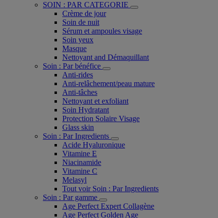
SOIN : PAR CATEGORIE
Crème de jour
Soin de nuit
Sérum et ampoules visage
Soin yeux
Masque
Nettoyant and Démaquillant
Soin : Par bénéfice
Anti-rides
Anti-relâchement/peau mature
Anti-tâches
Nettoyant et exfoliant
Soin Hydratant
Protection Solaire Visage
Glass skin
Soin : Par Ingredients
Acide Hyaluronique
Vitamine E
Niacinamide
Vitamine C
Melasyl
Tout voir Soin : Par Ingredients
Soin : Par gamme
Age Perfect Expert Collagène
Age Perfect Golden Age