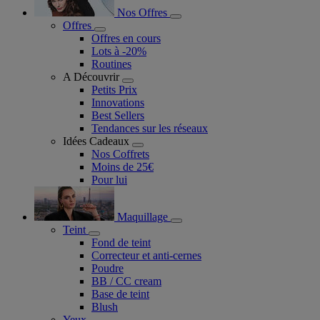
Nos Offres
Offres
Offres en cours
Lots à -20%
Routines
A Découvrir
Petits Prix
Innovations
Best Sellers
Tendances sur les réseaux
Idées Cadeaux
Nos Coffrets
Moins de 25€
Pour lui
Maquillage
Teint
Fond de teint
Correcteur et anti-cernes
Poudre
BB / CC cream
Base de teint
Blush
Yeux