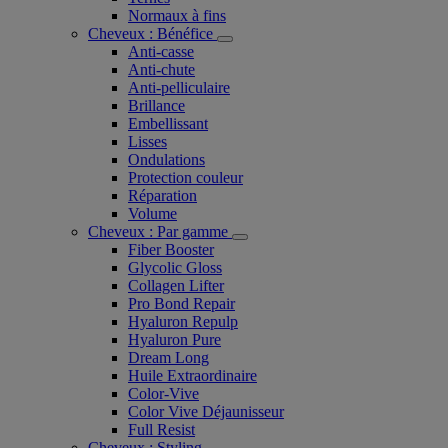
Normaux à fins
Cheveux : Bénéfice
Anti-casse
Anti-chute
Anti-pelliculaire​
Brillance
Embellissant
Lisses
Ondulations
Protection couleur​
Réparation
Volume
Cheveux : Par gamme
Fiber Booster
Glycolic Gloss
Collagen Lifter
Pro Bond Repair
Hyaluron Repulp
Hyaluron Pure
Dream Long
Huile Extraordinaire
Color-Vive
Color Vive Déjaunisseur
Full Resist
Cheveux : Styling