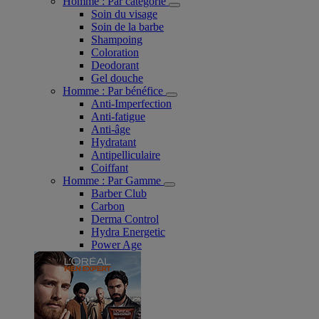
Homme : Par catégorie
Soin du visage
Soin de la barbe
Shampoing
Coloration
Deodorant
Gel douche
Homme : Par bénéfice
Anti-Imperfection
Anti-fatigue
Anti-âge
Hydratant
Antipelliculaire
Coiffant
Homme : Par Gamme
Barber Club
Carbon
Derma Control
Hydra Energetic
Power Age