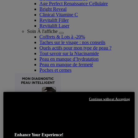
Age Perfect Renaissance Cellulaire
Bright Reveal
Clinical Vitamine C
Revitalift Filler
Revitalift Laser
Soin À l'affiche
Coffrets & Lots à -20%
Taches sur le visage : nos conseils
Quels actifs pour mon type de peau ?
Tout savoir sur la Niacinamide​
Peau en manque d’hydratation
Peau en manque de fermeté
Poches et cernes
Continue without Accepting
JE DÉCOUVRE
Enhance Your Experience!