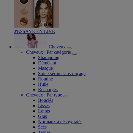
J'ESSAYE EN LIVE
Cheveux
Cheveux : Par catégorie
Shampoing
Démêlant
Masque
Soin / sérum sans rinçage
Routine
Huile
Recharges
Cheveux : Par type
Bouclés
Lisses
Longs
Gras
Normaux à déshydratés
Secs
Ternes