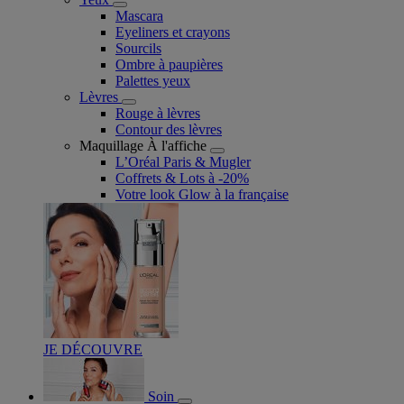
Mascara
Eyeliners et crayons
Sourcils
Ombre à paupières
Palettes yeux
Lèvres
Rouge à lèvres
Contour des lèvres
Maquillage À l'affiche
L’Oréal Paris & Mugler
Coffrets & Lots à -20%
Votre look Glow à la française
JE DÉCOUVRE
Soin