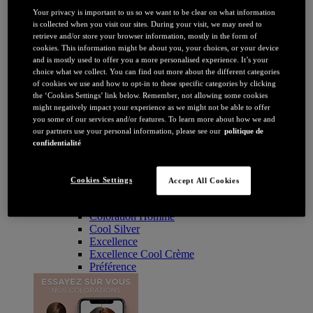
Coloration
Your privacy is important to us so we want to be clear on what information
Par couleur
is collected when you visit our sites. During your visit, we may need to
Blonde
retrieve and/or store your browser information, mostly in the form of
Châtain
cookies. This information might be about you, your choices, or your device
Brune / Noire
and is mostly used to offer you a more personalised experience. It’s your
Rousse / Auburn
choice what we collect. You can find out more about the different categories
Eclaircissant
of cookies we use and how to opt-in to these specific categories by clicking
Tie & dye et balayage
the ‘Cookies Settings’ link below. Remember, not allowing some cookies
Retouche racines
might negatively impact your experience as we might not be able to offer
Flashy
you some of our services and/or features. To learn more about how we and
Par durée
our partners use your personal information, please see our
politique de
Permanente
confidentialité
Temporaire
Coloration : Par gamme
Age Perfect
Cookies Settings
Accept All Cookies
Casting Crème Gloss
Casting Natural Gloss
Coloration Homme
Cool Silver
Excellence
Excellence Cool Crème
Préférence