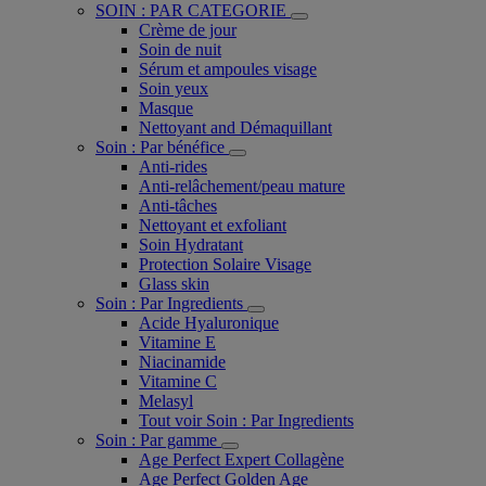
SOIN : PAR CATEGORIE
Crème de jour
Soin de nuit
Sérum et ampoules visage
Soin yeux
Masque
Nettoyant and Démaquillant
Soin : Par bénéfice
Anti-rides
Anti-relâchement/peau mature
Anti-tâches
Nettoyant et exfoliant
Soin Hydratant
Protection Solaire Visage
Glass skin
Soin : Par Ingredients
Acide Hyaluronique
Vitamine E
Niacinamide
Vitamine C
Melasyl
Tout voir Soin : Par Ingredients
Soin : Par gamme
Age Perfect Expert Collagène
Age Perfect Golden Age