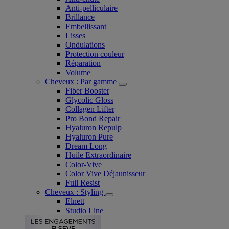
Anti-pelliculaire​
Brillance
Embellissant
Lisses
Ondulations
Protection couleur​
Réparation
Volume
Cheveux : Par gamme
Fiber Booster
Glycolic Gloss
Collagen Lifter
Pro Bond Repair
Hyaluron Repulp
Hyaluron Pure
Dream Long
Huile Extraordinaire
Color-Vive
Color Vive Déjaunisseur
Full Resist
Cheveux : Styling
Elnett
Studio Line