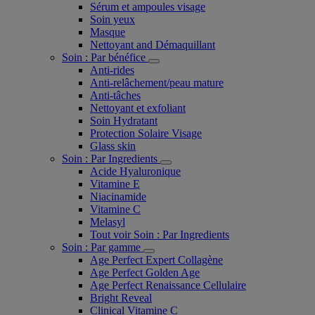
Sérum et ampoules visage
Soin yeux
Masque
Nettoyant and Démaquillant
Soin : Par bénéfice
Anti-rides
Anti-relâchement/peau mature
Anti-tâches
Nettoyant et exfoliant
Soin Hydratant
Protection Solaire Visage
Glass skin
Soin : Par Ingredients
Acide Hyaluronique
Vitamine E
Niacinamide
Vitamine C
Melasyl
Tout voir Soin : Par Ingredients
Soin : Par gamme
Age Perfect Expert Collagène
Age Perfect Golden Age
Age Perfect Renaissance Cellulaire
Bright Reveal
Clinical Vitamine C