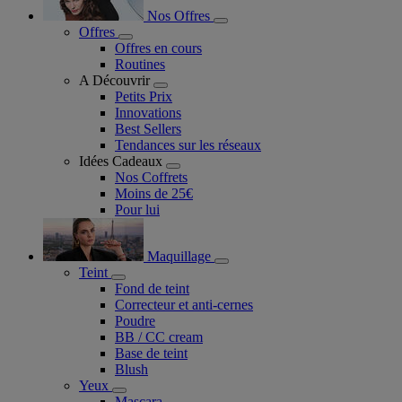
Nos Offres
Offres
Offres en cours
Routines
A Découvrir
Petits Prix
Innovations
Best Sellers
Tendances sur les réseaux
Idées Cadeaux
Nos Coffrets
Moins de 25€
Pour lui
Maquillage
Teint
Fond de teint
Correcteur et anti-cernes
Poudre
BB / CC cream
Base de teint
Blush
Yeux
Mascara