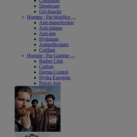
Coloration
Deodorant
Gel douche
Homme : Par bénéfice
Anti-Imperfection
Anti-fatigue
Anti-âge
Hydratant
Antipelliculaire
Coiffant
Homme : Par Gamme
Barber Club
Carbon
Derma Control
Hydra Energetic
Power Age