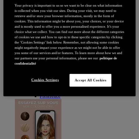
Brune / Noire
Your privacy is important to us so we want to be clear on what information
Rousse / Auburn
is collected when you visit our sites. During your visit, we may need to
Eclaircissant
retrieve and/or store your browser information, mostly in the form of
Tie & dye et balayage
cookies. This information might be about you, your choices, or your device
Retouche racines
and is mostly used to offer you a more personalised experience. It’s your
Flashy
choice what we collect. You can find out more about the different categories
Par durée
of cookies we use and how to opt-in to these specific categories by clicking
Permanente
the ‘Cookies Settings’ link below. Remember, not allowing some cookies
Temporaire
might negatively impact your experience as we might not be able to offer
Coloration : Par gamme
you some of our services and/or features. To learn more about how we and
Age Perfect
our partners use your personal information, please see our
politique de
Casting Crème Gloss
confidentialité
Casting Natural Gloss
Coloration Homme
Cool Silver
Cookies Settings
Accept All Cookies
Excellence
Excellence Cool Crème
Préférence