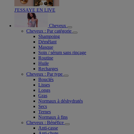
J'ESSAYE EN LIVE
Cheveux
Cheveux : Par catégorie
Shampoing
Démêlant
Masque
Soin / sérum sans rinçage
Routine
Huile
Recharges
Cheveux : Par type
Bouclés
Lisses
Longs
Gras
Normaux à déshydratés
Secs
Ternes
Normaux à fins
Cheveux : Bénéfice
Anti-casse
Anti-chute