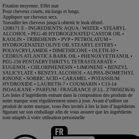
Fixation moyenne. Effet mat
Pour cheveux courts, mi-longs et longs.
Appliquer sur cheveux secs.
Travailler les cheveux jusqu'à obtenir le look désiré.
1208171 E - INGREDIENTS: AQUA / WATER • STEARYL
ALCOHOL • PEG-40 HYDROGENATED CASTOR OIL •
KAOLIN • TRIBEHENIN • PVP • PETROLATUM •
HYDROGENATED OLIVE OIL STEARYL ESTERS •
POLYACRYLAMIDE • DIMETHICONE • OLETH-10 •
CEDRUS ATLANTICA BARK OIL • PHENOXYETHANOL •
PEG-150 PENTAERYTHRITYL TETRASTEARATE •
EUGENOL • CHLORPHENESIN • LIMONENE • BENZYL
SALICYLATE • BENZYL ALCOHOL • ALPHA-ISOMETHYL
IONONE • SORBIC ACID • CARAMEL • POTASSIUM
HYDROXIDE • LAURETH-7 • COUMARIN • C13-14
ISOALKANE • PARFUM / FRAGRANCE (F.I.L. Z70050236/4).
Les listes d’ingrédients entrant dans la composition des produits de
notre marque sont régulièrement mises à jour. Avant d’utiliser un
produit de notre marque, vous êtes invités à lire la liste d’ingrédients
figurant sur son emballage afin de vous assurer que les ingrédients
sont adaptés à votre utilisation personnelle