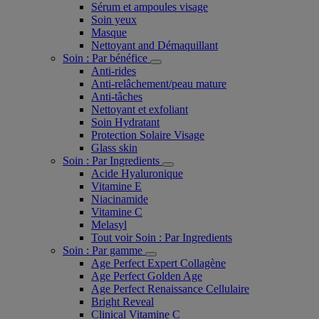
Sérum et ampoules visage
Soin yeux
Masque
Nettoyant and Démaquillant
Soin : Par bénéfice
Anti-rides
Anti-relâchement/peau mature
Anti-tâches
Nettoyant et exfoliant
Soin Hydratant
Protection Solaire Visage
Glass skin
Soin : Par Ingredients
Acide Hyaluronique
Vitamine E
Niacinamide
Vitamine C
Melasyl
Tout voir Soin : Par Ingredients
Soin : Par gamme
Age Perfect Expert Collagène
Age Perfect Golden Age
Age Perfect Renaissance Cellulaire
Bright Reveal
Clinical Vitamine C