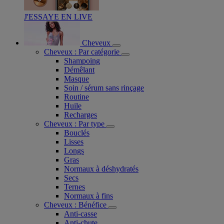
J'ESSAYE EN LIVE
Cheveux
Cheveux : Par catégorie
Shampoing
Démêlant
Masque
Soin / sérum sans rinçage
Routine
Huile
Recharges
Cheveux : Par type
Bouclés
Lisses
Longs
Gras
Normaux à déshydratés
Secs
Ternes
Normaux à fins
Cheveux : Bénéfice
Anti-casse
Anti-chute