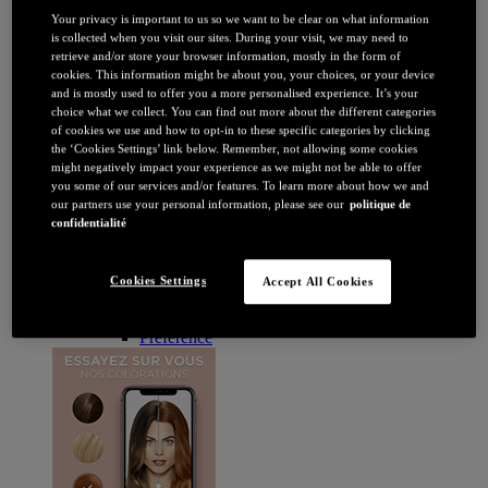
Brune / Noire
Your privacy is important to us so we want to be clear on what information
Rousse / Auburn
is collected when you visit our sites. During your visit, we may need to
Eclaircissant
retrieve and/or store your browser information, mostly in the form of
Tie & dye et balayage
cookies. This information might be about you, your choices, or your device
Retouche racines
and is mostly used to offer you a more personalised experience. It’s your
Flashy
choice what we collect. You can find out more about the different categories
Par durée
of cookies we use and how to opt-in to these specific categories by clicking
Permanente
the ‘Cookies Settings’ link below. Remember, not allowing some cookies
Temporaire
might negatively impact your experience as we might not be able to offer
Coloration : Par gamme
you some of our services and/or features. To learn more about how we and
Age Perfect
our partners use your personal information, please see our
politique de
Casting Crème Gloss
confidentialité
Casting Natural Gloss
Coloration Homme
Cool Silver
Cookies Settings
Accept All Cookies
Excellence
Excellence Cool Crème
Préférence