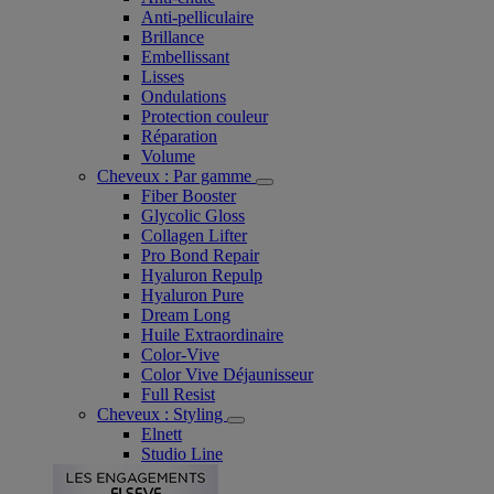
Anti-pelliculaire​
Brillance
Embellissant
Lisses
Ondulations
Protection couleur​
Réparation
Volume
Cheveux : Par gamme
Fiber Booster
Glycolic Gloss
Collagen Lifter
Pro Bond Repair
Hyaluron Repulp
Hyaluron Pure
Dream Long
Huile Extraordinaire
Color-Vive
Color Vive Déjaunisseur
Full Resist
Cheveux : Styling
Elnett
Studio Line