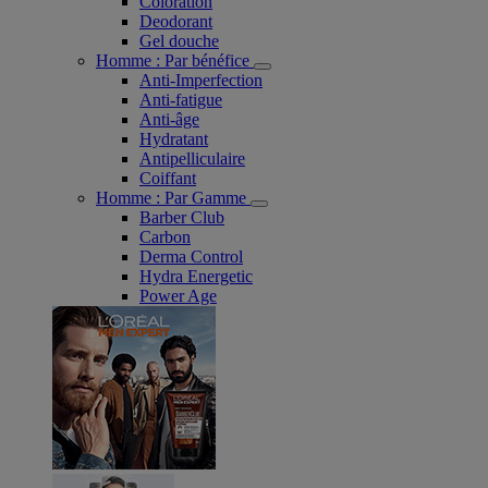
Coloration
Deodorant
Gel douche
Homme : Par bénéfice
Anti-Imperfection
Anti-fatigue
Anti-âge
Hydratant
Antipelliculaire
Coiffant
Homme : Par Gamme
Barber Club
Carbon
Derma Control
Hydra Energetic
Power Age