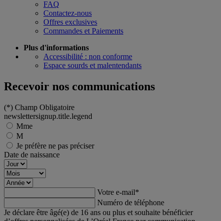
FAQ
Contactez-nous
Offres exclusives
Commandes et Paiements
Plus d'informations
Accessibilité : non conforme
Espace sourds et malentendants
Recevoir nos communications
(*)
Champ Obligatoire
newslettersignup.title.legend
Mme
M
Je préfère ne pas préciser
Date de naissance
Votre e-mail
*
Numéro de téléphone
Je déclare être âgé(e) de 16 ans ou plus et souhaite bénéficier