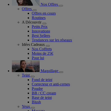
Nos Offres
Offres
Offres en cours
Routines
A Découvrir
Petits Prix
Innovations
Best Sellers
Tendances sur les réseaux
Idées Cadeaux
Nos Coffrets
Moins de 25€
Pour lui
Maquillage
Teint
Fond de teint
Correcteur et anti-cernes
Poudre
BB / CC cream
Base de teint
Blush
Yeux
Mascara