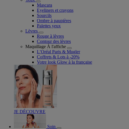
Mascara
Eyeliners et crayons
Sourcils
Ombre à paupières
Palettes yeux
Lèvres
Rouge à lèvres
Contour des lèvres
Maquillage À l'affiche
L’Oréal Paris & Mugler
Coffrets & Lots à -20%
Votre look Glow à la française
JE DÉCOUVRE
Soin