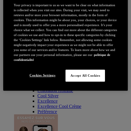
Coloration
Your privacy is important to us so we want to be clear on what information
Par couleur
is collected when you visit our sites. During your visit, we may need to
Blonde
retrieve and/or store your browser information, mostly in the form of
Châtain
cookies. This information might be about you, your choices, or your device
Brune / Noire
and is mostly used to offer you a more personalised experience. It’s your
Rousse / Auburn
choice what we collect. You can find out more about the different categories
Eclaircissant
of cookies we use and how to opt-in to these specific categories by clicking
Tie & dye et balayage
the ‘Cookies Settings’ link below. Remember, not allowing some cookies
Retouche racines
might negatively impact your experience as we might not be able to offer
Flashy
you some of our services and/or features. To learn more about how we and
Par durée
our partners use your personal information, please see our
politique de
Permanente
confidentialité
Temporaire
Coloration : Par gamme
Age Perfect
Cookies Settings
Accept All Cookies
Casting Crème Gloss
Casting Natural Gloss
Coloration Homme
Cool Silver
Excellence
Excellence Cool Crème
Préférence