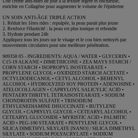
Une crème anti-rides de jour à la texture légère et onctueuse,
enrichie en Collagène pour augmenter le volume de l'épiderme
UN SOIN ANTI-ÂGE TRIPLE ACTION
1. Réduit les 1ères rides : repulpée, la peau parait plus jeune
2. Renforce l'élasticité : la peau est plus tonique et rebondie
3. Hydrate pendant 24h
Appliquez tous les jours sur le visage et le cou bien nettoyés par
mouvements circulaires pour une meilleure pénétration.
909358 05 - INGREDIENTS: AQUA / WATER • GLYCERIN •
C15-19 ALKANE • DIMETHICONE • ZEA MAYS STARCH /
CORN STARCH • ISOPROPYL ISOSTEARATE •
PROPYLENE GLYCOL • OXIDIZED STARCH ACETATE •
OCTYLDODECANOL • CETYL ALCOHOL • BEHENYL
ALCOHOL • HYDROLYZED SOY PROTEIN • ADENOSINE •
ATELOCOLLAGEN • CAPRYLOYL SALICYLIC ACID •
PENTAERYTHRITYL TETRAISOSTEARATE • SODIUM
CHONDROITIN SULFATE • TRISODIUM
ETHYLENEDIAMINE DISUCCINATE • BUTYLENE
GLYCOL • CAPRYLYL GLYCOL • CETEARYL ALCOHOL •
CETEARYL GLUCOSIDE • MYRISTIC ACID • PALMITIC
ACID • PEG-100 STEARATE • PENTYLENE GLYCOL •
SILICA DIMETHYL SILYLATE [NANO] / SILICA DIMETHYL
SILYLATE • SODIUM POLYACRYLATE • SODIUM