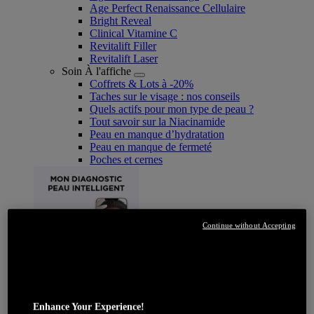
Age Perfect Renaissance Cellulaire
Bright Reveal
Clinical Vitamine C
Revitalift Filler
Revitalift Laser
Soin À l'affiche
Coffrets & Lots à -20%
Taches sur le visage : nos conseils
Quels actifs pour mon type de peau ?
Tout savoir sur la Niacinamide​
Peau en manque d’hydratation
Peau en manque de fermeté
Poches et cernes
Continue without Accepting
JE DÉCOUVRE
Enhance Your Experience!