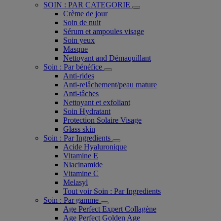
SOIN : PAR CATEGORIE
Crème de jour
Soin de nuit
Sérum et ampoules visage
Soin yeux
Masque
Nettoyant and Démaquillant
Soin : Par bénéfice
Anti-rides
Anti-relâchement/peau mature
Anti-tâches
Nettoyant et exfoliant
Soin Hydratant
Protection Solaire Visage
Glass skin
Soin : Par Ingredients
Acide Hyaluronique
Vitamine E
Niacinamide
Vitamine C
Melasyl
Tout voir Soin : Par Ingredients
Soin : Par gamme
Age Perfect Expert Collagène
Age Perfect Golden Age