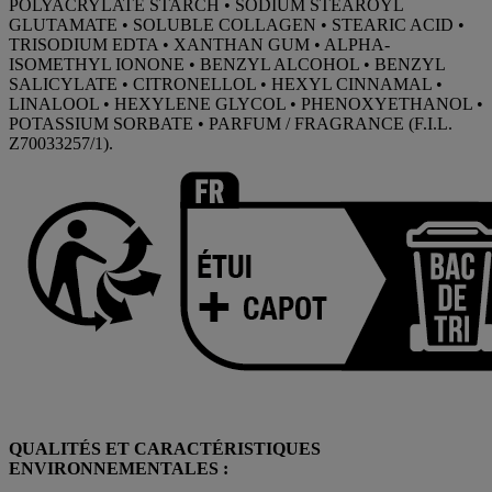
POLYACRYLATE STARCH • SODIUM STEAROYL
GLUTAMATE • SOLUBLE COLLAGEN • STEARIC ACID •
TRISODIUM EDTA • XANTHAN GUM • ALPHA-
ISOMETHYL IONONE • BENZYL ALCOHOL • BENZYL
SALICYLATE • CITRONELLOL • HEXYL CINNAMAL •
LINALOOL • HEXYLENE GLYCOL • PHENOXYETHANOL •
POTASSIUM SORBATE • PARFUM / FRAGRANCE (F.I.L.
Z70033257/1).
QUALITÉS ET CARACTÉRISTIQUES
ENVIRONNEMENTALES :