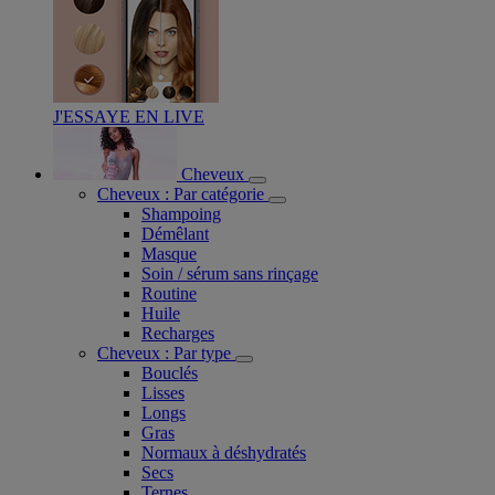
J'ESSAYE EN LIVE
Cheveux
Cheveux : Par catégorie
Shampoing
Démêlant
Masque
Soin / sérum sans rinçage
Routine
Huile
Recharges
Cheveux : Par type
Bouclés
Lisses
Longs
Gras
Normaux à déshydratés
Secs
Ternes