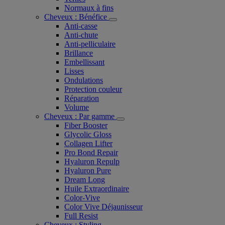
Normaux à fins
Cheveux : Bénéfice
Anti-casse
Anti-chute
Anti-pelliculaire​
Brillance
Embellissant
Lisses
Ondulations
Protection couleur​
Réparation
Volume
Cheveux : Par gamme
Fiber Booster
Glycolic Gloss
Collagen Lifter
Pro Bond Repair
Hyaluron Repulp
Hyaluron Pure
Dream Long
Huile Extraordinaire
Color-Vive
Color Vive Déjaunisseur
Full Resist
Cheveux : Styling