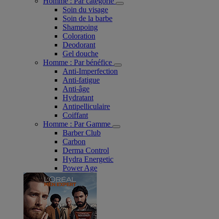
Homme : Par catégorie
Soin du visage
Soin de la barbe
Shampoing
Coloration
Deodorant
Gel douche
Homme : Par bénéfice
Anti-Imperfection
Anti-fatigue
Anti-âge
Hydratant
Antipelliculaire
Coiffant
Homme : Par Gamme
Barber Club
Carbon
Derma Control
Hydra Energetic
Power Age