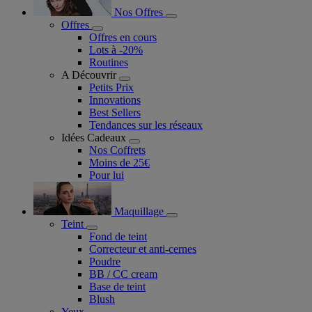
Nos Offres
Offres
Offres en cours
Lots à -20%
Routines
A Découvrir
Petits Prix
Innovations
Best Sellers
Tendances sur les réseaux
Idées Cadeaux
Nos Coffrets
Moins de 25€
Pour lui
Maquillage
Teint
Fond de teint
Correcteur et anti-cernes
Poudre
BB / CC cream
Base de teint
Blush
Yeux