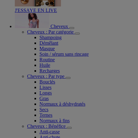
J'ESSAYE EN LIVE
Cheveux
Cheveux : Par catégorie
Shampoing
Démêlant
Masque
Soin / sérum sans rinçage
Routine
Huile
Recharges
Cheveux : Par type
Bouclés
Lisses
Longs
Gras
Normaux à déshydratés
Secs
Ternes
Normaux à fins
Cheveux : Bénéfice
Anti-casse
Anti-chute