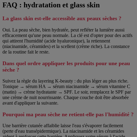
FAQ : hydratation et glass skin
La glass skin est-elle accessible aux peaux sèches ?
Oui. La peau sèche, bien hydratée, peut refléter la lumière aussi
efficacement qu'une peau normale. La clé est d'opter pour des actifs
qui attirent l'humidité (acide hyaluronique), la retiennent
(niacinamide, céramides) et la scellent (crème riche). La constance
de la routine fait le reste.
Dans quel ordre appliquer les produits pour une peau
sèche ?
Suivez la règle du layering K-beauty : du plus léger au plus riche.
Tonique → sérum HA → sérum niacinamide → sérum vitamine C
(matin) → crème hydratante → SPF. Le soir, remplacez le SPF par
une crème de nuit nourrissante. Chaque couche doit être absorbée
avant d'appliquer la suivante.
Pourquoi ma peau sèche ne retient-elle pas l'humidité ?
Une barrière cutanée affaiblie laisse l'eau s'évaporer facilement
(perte d'eau transépidermique). La niacinamide et les céramides
aident à renforcer cette barrière. Appliquez votre sérum à l'acide