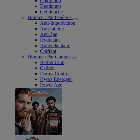
Coloration
Deodorant
Gel douche
Homme : Par bénéfice
Anti-Imperfection
Anti-fatigue
Anti-âge
Hydratant
Antipelliculaire
Coiffant
Homme : Par Gamme
Barber Club
Carbon
Derma Control
Hydra Energetic
Power Age