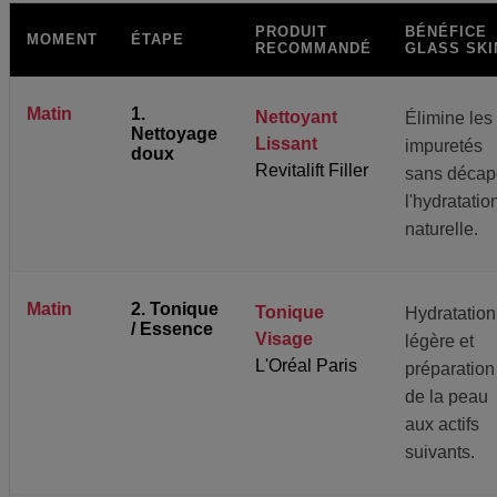
PRODUIT
BÉNÉFICE
MOMENT
ÉTAPE
RECOMMANDÉ
GLASS SKI
Matin
1.
Nettoyant
Élimine les
Nettoyage
Lissant
impuretés
doux
Revitalift Filler
sans décap
l'hydratatio
naturelle.
Matin
2. Tonique
Tonique
Hydratation
/ Essence
Visage
légère et
L'Oréal Paris
préparation
de la peau
aux actifs
suivants.