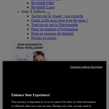
Revitalift Filler
Revitalift Laser
Soin À l'affiche
Taches sur le visage : nos conseils
Quels actifs pour mon type de peau ?
Tout savoir sur la Niacinamide​
Peau en manque d’hydratation
Peau en manque de fermeté
Poches et cernes
Continue without Accepting
JE DÉCOUVRE
Coloration
Enhance Your Experience!
Par couleur
Blonde
Your privacy is important to us so we want to be clear on what information
Châtain
is collected when you visit our sites. During your visit, we may need to