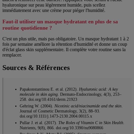
hyaluronique sur peau légèrement humide, puis scellez
immédiatement avec une crème pour piéger l'humidité.
Faut-il utiliser un masque hydratant en plus de sa
routine quotidienne ?
C'est un plus utile, mais pas obligatoire. Un masque hydratant 1 à 2
fois par semaine améliore la rétention d'humidité et donne un coup
d'éclat glass skin supplémentaire. Il complète votre routine sans la
remplacer.
Sources & Références
Papakonstantinou E. et al. (2012).
Hyaluronic acid: A key
molecule in skin aging
. Dermato-Endocrinology, 4(3), 253–
258. doi.org/10.4161/derm.21923
Gehring W. (2004).
Nicotinic acid/niacinamide and the skin
.
Journal of Cosmetic Dermatology, 3(2), 88–93.
doi.org/10.1111/j.1473-2130.2004.00115.x
Pullar J. et al. (2017).
The Roles of Vitamin C in Skin Health
.
Nutrients, 9(8), 866. doi.org/10.3390/nu9080866