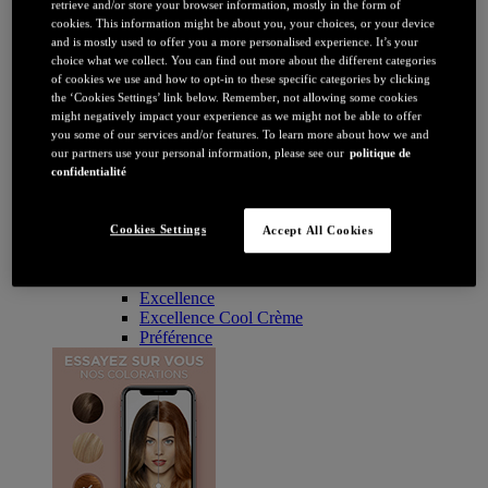
Brune / Noire
retrieve and/or store your browser information, mostly in the form of
Rousse / Auburn
cookies. This information might be about you, your choices, or your device
Eclaircissant
and is mostly used to offer you a more personalised experience. It’s your
Tie & dye et balayage
choice what we collect. You can find out more about the different categories
of cookies we use and how to opt-in to these specific categories by clicking
Retouche racines
the ‘Cookies Settings’ link below. Remember, not allowing some cookies
Flashy
might negatively impact your experience as we might not be able to offer
Par durée
you some of our services and/or features. To learn more about how we and
Permanente
our partners use your personal information, please see our
politique de
Temporaire
confidentialité
Coloration : Par gamme
Age Perfect
Casting Crème Gloss
Cookies Settings
Accept All Cookies
Casting Natural Gloss
Coloration Homme
Cool Silver
Excellence
Excellence Cool Crème
Préférence