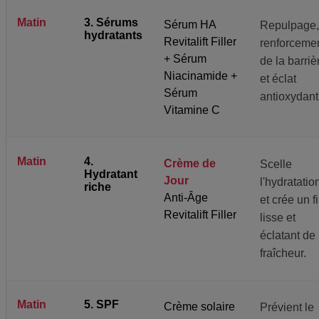
Matin
3. Sérums
Sérum HA
Repulpage,
hydratants
Revitalift Filler
renforceme
+ Sérum
de la barriè
Niacinamide +
et éclat
Sérum
antioxydant
Vitamine C
Matin
4.
Crème de
Scelle
Hydratant
Jour
l'hydratatio
riche
Anti-Âge
et crée un fi
Revitalift Filler
lisse et
éclatant de
fraîcheur.
Matin
5. SPF
Crème solaire
Prévient le