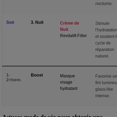
nocturne.
Soir
3. Nuit
Crème de
Stimule
Nuit
l'hydratatio
Revitalift Filler
et soutient 
cycle de
réparation
naturel.
1-
Boost
Masque
Favorise u
2×/sem.
visage
fini lumine
hydratant
glass-like
intense.
Astuces mode de vie pour obtenir une