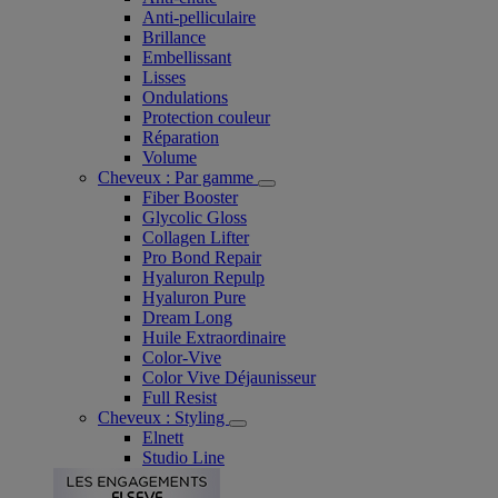
Anti-pelliculaire​
Brillance
Embellissant
Lisses
Ondulations
Protection couleur​
Réparation
Volume
Cheveux : Par gamme
Fiber Booster
Glycolic Gloss
Collagen Lifter
Pro Bond Repair
Hyaluron Repulp
Hyaluron Pure
Dream Long
Huile Extraordinaire
Color-Vive
Color Vive Déjaunisseur
Full Resist
Cheveux : Styling
Elnett
Studio Line