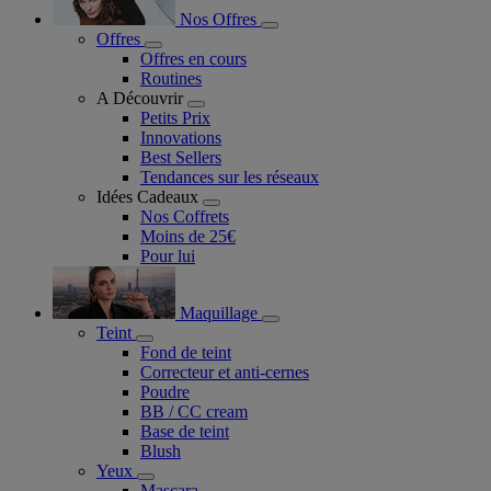
Nos Offres
Offres
Offres en cours
Routines
A Découvrir
Petits Prix
Innovations
Best Sellers
Tendances sur les réseaux
Idées Cadeaux
Nos Coffrets
Moins de 25€
Pour lui
Maquillage
Teint
Fond de teint
Correcteur et anti-cernes
Poudre
BB / CC cream
Base de teint
Blush
Yeux
Mascara