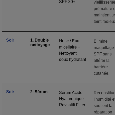
SPF 30+
vieillissem
prématuré e
maintient u
teint radieu
Soir
1. Double
Huile / Eau
Élimine
nettoyage
micellaire +
maquillage 
Nettoyant
SPF sans
doux hydratant
altérer la
barrière
cutanée.
Soir
2. Sérum
Sérum Acide
Reconstitu
Hyaluronique
l'humidité e
Revitalift Filler
soutient la
réparation