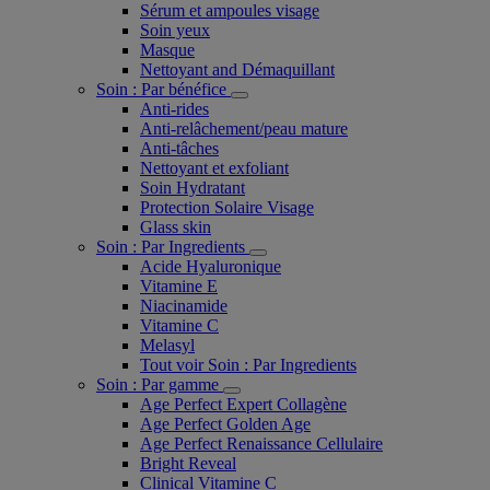
Sérum et ampoules visage
Soin yeux
Masque
Nettoyant and Démaquillant
Soin : Par bénéfice
Anti-rides
Anti-relâchement/peau mature
Anti-tâches
Nettoyant et exfoliant
Soin Hydratant
Protection Solaire Visage
Glass skin
Soin : Par Ingredients
Acide Hyaluronique
Vitamine E
Niacinamide
Vitamine C
Melasyl
Tout voir Soin : Par Ingredients
Soin : Par gamme
Age Perfect Expert Collagène
Age Perfect Golden Age
Age Perfect Renaissance Cellulaire
Bright Reveal
Clinical Vitamine C