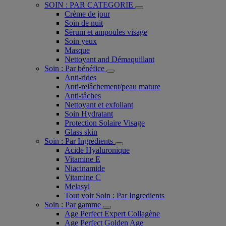
SOIN : PAR CATEGORIE
Crème de jour
Soin de nuit
Sérum et ampoules visage
Soin yeux
Masque
Nettoyant and Démaquillant
Soin : Par bénéfice
Anti-rides
Anti-relâchement/peau mature
Anti-tâches
Nettoyant et exfoliant
Soin Hydratant
Protection Solaire Visage
Glass skin
Soin : Par Ingredients
Acide Hyaluronique
Vitamine E
Niacinamide
Vitamine C
Melasyl
Tout voir Soin : Par Ingredients
Soin : Par gamme
Age Perfect Expert Collagène
Age Perfect Golden Age