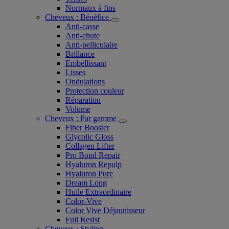
Normaux à fins
Cheveux : Bénéfice
Anti-casse
Anti-chute
Anti-pelliculaire​
Brillance
Embellissant
Lisses
Ondulations
Protection couleur​
Réparation
Volume
Cheveux : Par gamme
Fiber Booster
Glycolic Gloss
Collagen Lifter
Pro Bond Repair
Hyaluron Repulp
Hyaluron Pure
Dream Long
Huile Extraordinaire
Color-Vive
Color Vive Déjaunisseur
Full Resist
Cheveux : Styling