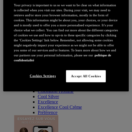
Coloration
Your privacy is important to us so we want to be clear on what information
Par couleur
is collected when you visit our sites. During your visit, we may need to
Blonde
retrieve and/or store your browser information, mostly in the form of
Châtain
cookies. This information might be about you, your choices, or your device
Brune / Noire
and is mostly used to offer you a more personalised experience. It’s your
Rousse / Auburn
choice what we collect. You can find out more about the different categories
Eclaircissant
of cookies we use and how to opt-in to these specific categories by clicking
Tie & dye et balayage
the ‘Cookies Settings’ link below. Remember, not allowing some cookies
Retouche racines
might negatively impact your experience as we might not be able to offer
Flashy
you some of our services and/or features. To learn more about how we and
Par durée
our partners use your personal information, please see our
politique de
Permanente
confidentialité
Temporaire
Coloration : Par gamme
Age Perfect
Cookies Settings
Accept All Cookies
Casting Crème Gloss
Casting Natural Gloss
Coloration Homme
Cool Silver
Excellence
Excellence Cool Crème
Préférence