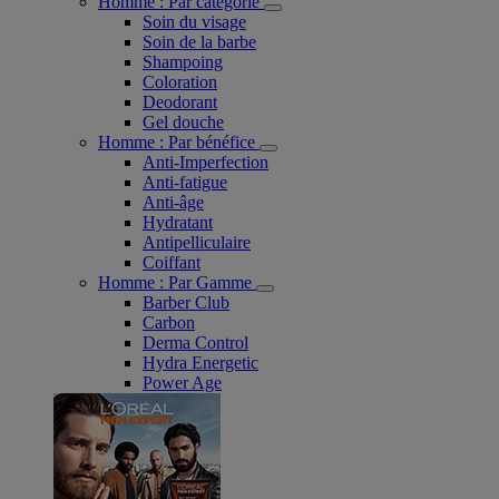
Homme : Par catégorie
Soin du visage
Soin de la barbe
Shampoing
Coloration
Deodorant
Gel douche
Homme : Par bénéfice
Anti-Imperfection
Anti-fatigue
Anti-âge
Hydratant
Antipelliculaire
Coiffant
Homme : Par Gamme
Barber Club
Carbon
Derma Control
Hydra Energetic
Power Age