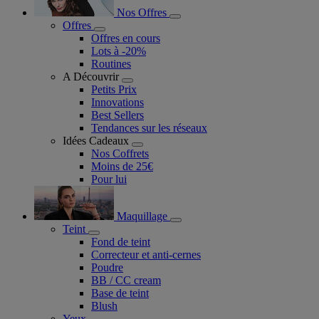
Nos Offres
Offres
Offres en cours
Lots à -20%
Routines
A Découvrir
Petits Prix
Innovations
Best Sellers
Tendances sur les réseaux
Idées Cadeaux
Nos Coffrets
Moins de 25€
Pour lui
Maquillage
Teint
Fond de teint
Correcteur et anti-cernes
Poudre
BB / CC cream
Base de teint
Blush
Yeux