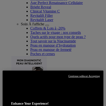
Age Perfect Renaissance Cellulaire
Bright Reveal
Clinical Vitamine C
Revitalift Filler
Revitalift Laser
Soin À l'affiche
Coffrets & Lots à -20%
Taches sur le visage : nos conseils
Quels actifs pour mon type de peau ?
Tout savoir sur la Niacinamide​
Peau en manque d’hydratation
Peau en manque de fermeté
Poches et cernes
Continue without Accepting
JE DÉCOUVRE
Enhance Your Experience!