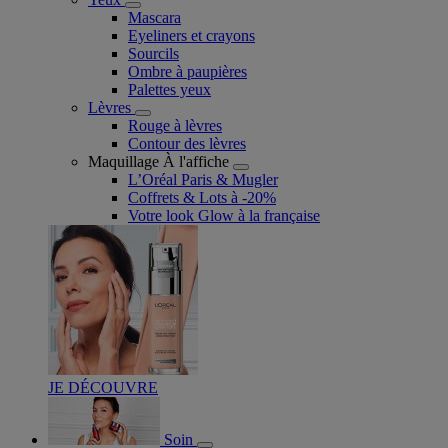
Mascara
Eyeliners et crayons
Sourcils
Ombre à paupières
Palettes yeux
Lèvres
Rouge à lèvres
Contour des lèvres
Maquillage À l'affiche
L’Oréal Paris & Mugler
Coffrets & Lots à -20%
Votre look Glow à la française
JE DÉCOUVRE
Soin