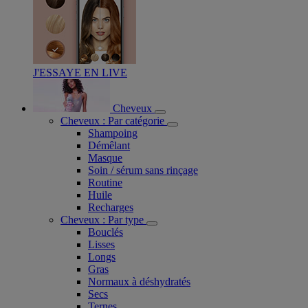
J'ESSAYE EN LIVE
Cheveux
Cheveux : Par catégorie
Shampoing
Démêlant
Masque
Soin / sérum sans rinçage
Routine
Huile
Recharges
Cheveux : Par type
Bouclés
Lisses
Longs
Gras
Normaux à déshydratés
Secs
Ternes