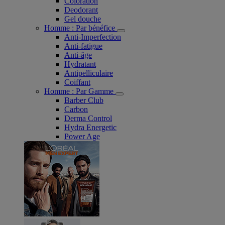
Coloration
Deodorant
Gel douche
Homme : Par bénéfice
Anti-Imperfection
Anti-fatigue
Anti-âge
Hydratant
Antipelliculaire
Coiffant
Homme : Par Gamme
Barber Club
Carbon
Derma Control
Hydra Energetic
Power Age