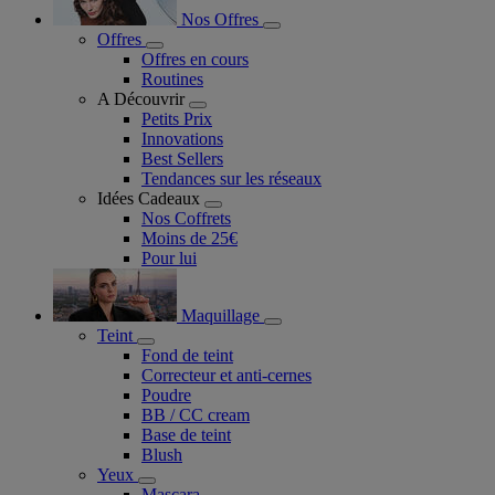
Nos Offres
Offres
Offres en cours
Routines
A Découvrir
Petits Prix
Innovations
Best Sellers
Tendances sur les réseaux
Idées Cadeaux
Nos Coffrets
Moins de 25€
Pour lui
Maquillage
Teint
Fond de teint
Correcteur et anti-cernes
Poudre
BB / CC cream
Base de teint
Blush
Yeux
Mascara