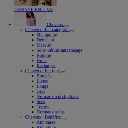
J'ESSAYE EN LIVE
Cheveux
Cheveux : Par catégorie
Shampoing
Démêlant
Masque
Soin / sérum sans rinçage
Routine
Huile
Recharges
Cheveux : Par type
Bouclés
Lisses
Longs
Gras
Normaux à déshydratés
Secs
Ternes
Normaux à fins
Cheveux : Bénéfice
Anti-casse
Anti-chute