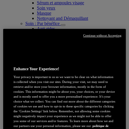
Sérum et ampoules visage
Soin yeux
Masque
Nettoyant and Démaquillant
Soin : Par bénéfice
Anti-rides
Anti-relâchement/peau mature
Continue without Accepting
Anti-tâches
Nettoyant et exfoliant
Soin Hydratant
Protection Solaire Visage
Glass skin
Soin : Par Ingredients
Enhance Your Experience!
Acide Hyaluronique
Vitamine E
Your privacy is important to us so we want to be clear on what information
Niacinamide
is collected when you visit our sites. During your visit, we may need to
Vitamine C
retrieve and/or store your browser information, mostly in the form of
Melasyl
cookies. This information might be about you, your choices, or your device
Tout voir Soin : Par Ingredients
and is mostly used to offer you a more personalised experience. It’s your
Soin : Par gamme
choice what we collect. You can find out more about the different categories
Age Perfect Expert Collagène
of cookies we use and how to opt-in to these specific categories by clicking
Age Perfect Golden Age
the ‘Cookies Settings’ link below. Remember, not allowing some cookies
might negatively impact your experience as we might not be able to offer
Age Perfect Renaissance Cellulaire
you some of our services and/or features. To learn more about how we and
Bright Reveal
our partners use your personal information, please see our
politique de
Clinical Vitamine C