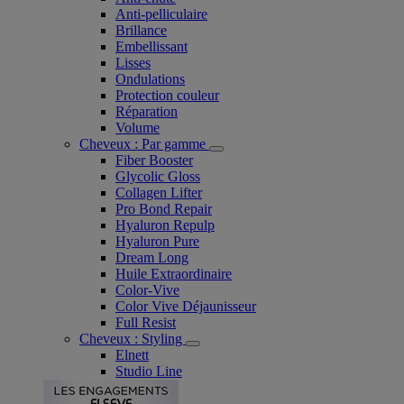
Anti-pelliculaire​
Brillance
Embellissant
Lisses
Ondulations
Protection couleur​
Réparation
Volume
Cheveux : Par gamme
Fiber Booster
Glycolic Gloss
Collagen Lifter
Pro Bond Repair
Hyaluron Repulp
Hyaluron Pure
Dream Long
Huile Extraordinaire
Color-Vive
Color Vive Déjaunisseur
Full Resist
Cheveux : Styling
Elnett
Studio Line