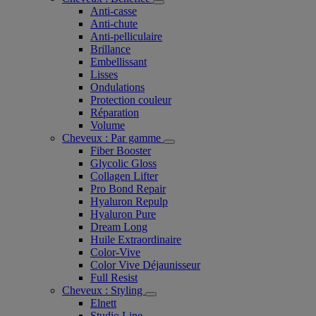
Anti-casse
Anti-chute
Anti-pelliculaire​
Brillance
Embellissant
Lisses
Ondulations
Protection couleur​
Réparation
Volume
Cheveux : Par gamme
Fiber Booster
Glycolic Gloss
Collagen Lifter
Pro Bond Repair
Hyaluron Repulp
Hyaluron Pure
Dream Long
Huile Extraordinaire
Color-Vive
Color Vive Déjaunisseur
Full Resist
Cheveux : Styling
Elnett
Studio Line