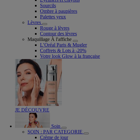
Sourcils
Ombre à paupières
Palettes yeux
Lèvres
Rouge à lèvres
Contour des lèvres
Maquillage À l'affiche
L’Oréal Paris & Mugler
Coffrets & Lots à -20%
Votre look Glow à la française
JE DÉCOUVRE
Soin
SOIN : PAR CATEGORIE
Crème de jour