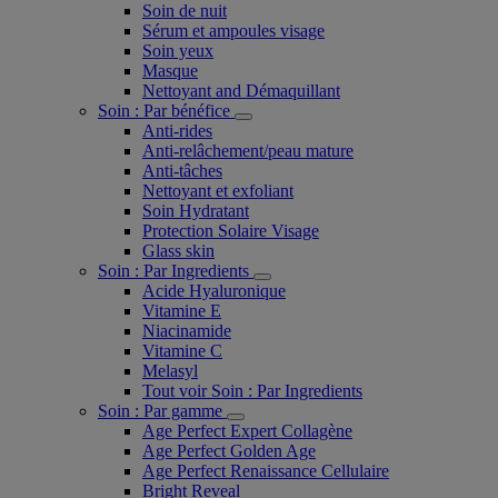
Soin de nuit
Sérum et ampoules visage
Soin yeux
Masque
Nettoyant and Démaquillant
Soin : Par bénéfice
Anti-rides
Anti-relâchement/peau mature
Anti-tâches
Nettoyant et exfoliant
Soin Hydratant
Protection Solaire Visage
Glass skin
Soin : Par Ingredients
Acide Hyaluronique
Vitamine E
Niacinamide
Vitamine C
Melasyl
Tout voir Soin : Par Ingredients
Soin : Par gamme
Age Perfect Expert Collagène
Age Perfect Golden Age
Age Perfect Renaissance Cellulaire
Bright Reveal