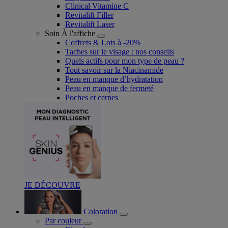
Clinical Vitamine C
Revitalift Filler
Revitalift Laser
Soin À l'affiche
Coffrets & Lots à -20%
Taches sur le visage : nos conseils
Quels actifs pour mon type de peau ?
Tout savoir sur la Niacinamide​
Peau en manque d’hydratation
Peau en manque de fermeté
Poches et cernes
JE DÉCOUVRE
Coloration
Par couleur