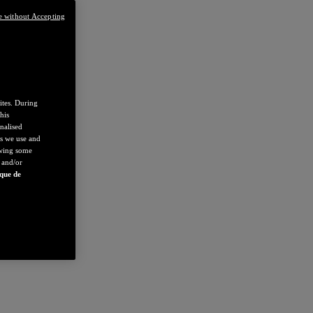
e without Accepting
ites. During
his
nalised
es we use and
owing some
 and/or
ique de