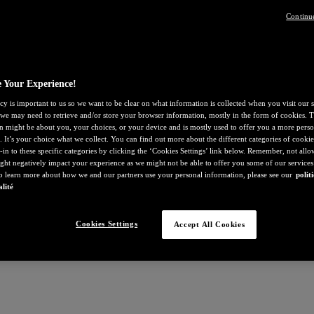
Continu
 Your Experience!
cy is important to us so we want to be clear on what information is collected when you visit our s
, we may need to retrieve and/or store your browser information, mostly in the form of cookies. T
n might be about you, your choices, or your device and is mostly used to offer you a more perso
. It’s your choice what we collect. You can find out more about the different categories of cooki
-in to these specific categories by clicking the ‘Cookies Settings’ link below. Remember, not all
ght negatively impact your experience as we might not be able to offer you some of our services
To learn more about how we and our partners use your personal information, please see our
polit
alité
Cookies Settings
Accept All Cookies