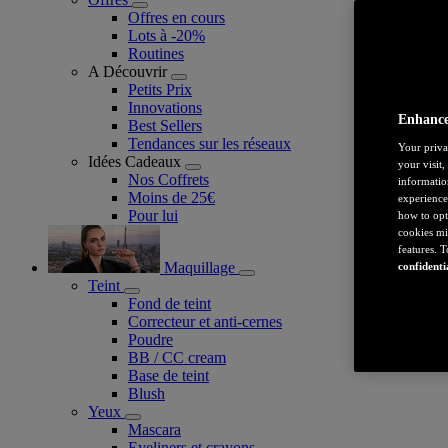
Offres en cours
Lots à -20%
Routines
A Découvrir
Petits Prix
Innovations
Enhance
Best Sellers
Tendances sur les réseaux
Your priva
Idées Cadeaux
your visit
Nos Coffrets
informatio
Moins de 25€
experience
Pour lui
how to opt
cookies mi
features. 
Maquillage
confidenti
Teint
Fond de teint
Correcteur et anti-cernes
Poudre
BB / CC cream
Base de teint
Blush
Yeux
Mascara
Eyeliners et crayons