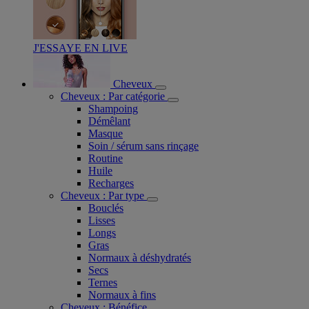
J'ESSAYE EN LIVE
Cheveux
Cheveux : Par catégorie
Shampoing
Démêlant
Masque
Soin / sérum sans rinçage
Routine
Huile
Recharges
Cheveux : Par type
Bouclés
Lisses
Longs
Gras
Normaux à déshydratés
Secs
Ternes
Normaux à fins
Cheveux : Bénéfice