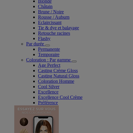
Blonde
Châtain
Brune / Noire
Rousse / Auburn
Eclaircissant
Tie & dye et balayage
Retouche racines
Flashy
Par durée
Permanente
Temporaire
Coloration : Par gamme
Age Perfect
Casting Crème Gloss
Casting Natural Gloss
Coloration Homme
Cool Silver
Excellence
Excellence Cool Crème
Préférence