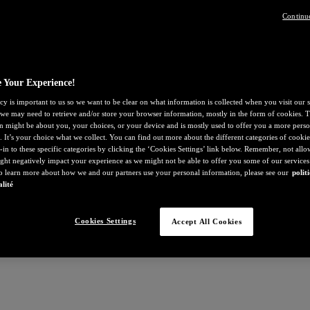
Continu
 Your Experience!
cy is important to us so we want to be clear on what information is collected when you visit our s
, we may need to retrieve and/or store your browser information, mostly in the form of cookies. T
n might be about you, your choices, or your device and is mostly used to offer you a more perso
. It’s your choice what we collect. You can find out more about the different categories of cooki
-in to these specific categories by clicking the ‘Cookies Settings’ link below. Remember, not all
ght negatively impact your experience as we might not be able to offer you some of our services
To learn more about how we and our partners use your personal information, please see our
polit
alité
Cookies Settings
Accept All Cookies