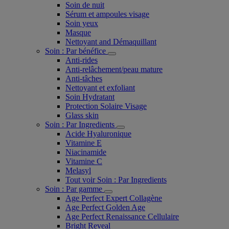
Soin de nuit
Sérum et ampoules visage
Soin yeux
Masque
Nettoyant and Démaquillant
Soin : Par bénéfice
Anti-rides
Anti-relâchement/peau mature
Anti-tâches
Nettoyant et exfoliant
Soin Hydratant
Protection Solaire Visage
Glass skin
Soin : Par Ingredients
Acide Hyaluronique
Vitamine E
Niacinamide
Vitamine C
Melasyl
Tout voir Soin : Par Ingredients
Soin : Par gamme
Age Perfect Expert Collagène
Age Perfect Golden Age
Age Perfect Renaissance Cellulaire
Bright Reveal