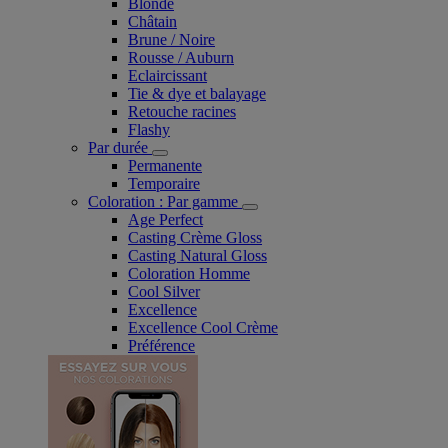
Blonde
Châtain
Brune / Noire
Rousse / Auburn
Eclaircissant
Tie & dye et balayage
Retouche racines
Flashy
Par durée
Permanente
Temporaire
Coloration : Par gamme
Age Perfect
Casting Crème Gloss
Casting Natural Gloss
Coloration Homme
Cool Silver
Excellence
Excellence Cool Crème
Préférence