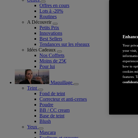
Offres en cours
Lots à -20%
Routines
A Découvrir
Petits Prix
Innovations
Enhance
Best Sellers
Tendances sur les réseaux
Your priva
Idées Cadeaux
your visit
Nos Coffrets
informatio
Moins de 25€
experience
Pour lui
how to opt
cookies mi
features. 
Maquillage
confidenti
Teint
Fond de teint
Correcteur et anti-cernes
Poudre
BB / CC cream
Base de teint
Blush
Yeux
Mascara
Eyeliners et crayons