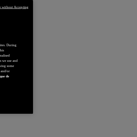
e without Accepting
ites. During
his
nalised
es we use and
owing some
 and/or
ique de