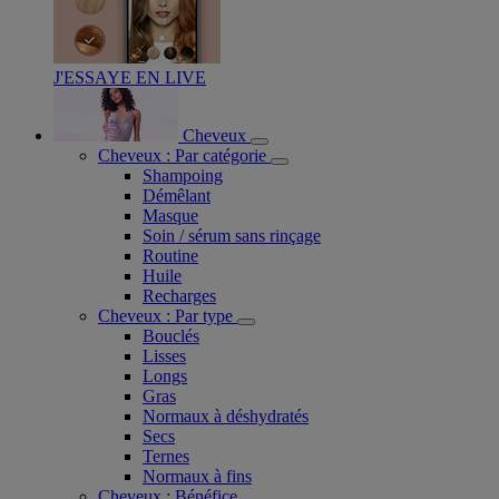
J'ESSAYE EN LIVE
Cheveux
Cheveux : Par catégorie
Shampoing
Démêlant
Masque
Soin / sérum sans rinçage
Routine
Huile
Recharges
Cheveux : Par type
Bouclés
Lisses
Longs
Gras
Normaux à déshydratés
Secs
Ternes
Normaux à fins
Cheveux : Bénéfice