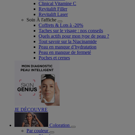
Clinical Vitamine C
Revitalift Filler
Revitalift Laser
Soin À l'affiche
Coffrets & Lots à -20%
Taches sur le visage : nos conseils
Quels actifs pour mon type de peau ?
Tout savoir sur la Niacinamide​
Peau en manque d’hydratation
Peau en manque de fermeté
Poches et cernes
JE DÉCOUVRE
Coloration
Par couleur