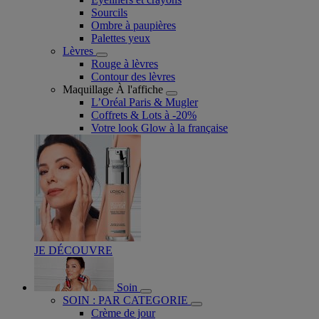
Sourcils
Ombre à paupières
Palettes yeux
Lèvres
Rouge à lèvres
Contour des lèvres
Maquillage À l'affiche
L’Oréal Paris & Mugler
Coffrets & Lots à -20%
Votre look Glow à la française
JE DÉCOUVRE
Soin
SOIN : PAR CATEGORIE
Crème de jour