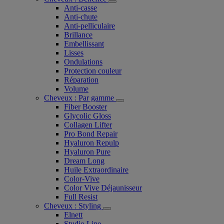
Anti-casse
Anti-chute
Anti-pelliculaire​
Brillance
Embellissant
Lisses
Ondulations
Protection couleur​
Réparation
Volume
Cheveux : Par gamme
Fiber Booster
Glycolic Gloss
Collagen Lifter
Pro Bond Repair
Hyaluron Repulp
Hyaluron Pure
Dream Long
Huile Extraordinaire
Color-Vive
Color Vive Déjaunisseur
Full Resist
Cheveux : Styling
Elnett
Studio Line