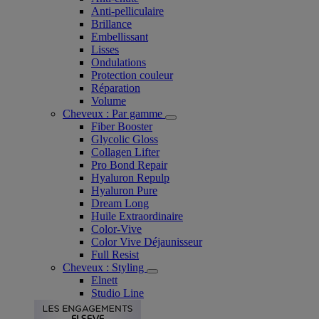
Anti-pelliculaire​
Brillance
Embellissant
Lisses
Ondulations
Protection couleur​
Réparation
Volume
Cheveux : Par gamme
Fiber Booster
Glycolic Gloss
Collagen Lifter
Pro Bond Repair
Hyaluron Repulp
Hyaluron Pure
Dream Long
Huile Extraordinaire
Color-Vive
Color Vive Déjaunisseur
Full Resist
Cheveux : Styling
Elnett
Studio Line