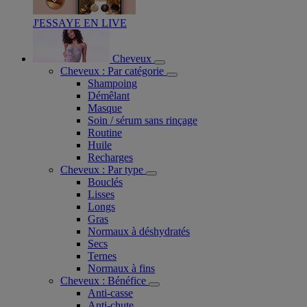
J'ESSAYE EN LIVE
Cheveux
Cheveux : Par catégorie
Shampoing
Démêlant
Masque
Soin / sérum sans rinçage
Routine
Huile
Recharges
Cheveux : Par type
Bouclés
Lisses
Longs
Gras
Normaux à déshydratés
Secs
Ternes
Normaux à fins
Cheveux : Bénéfice
Anti-casse
Anti-chute