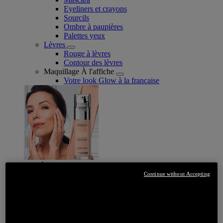
Eyeliners et crayons
Sourcils
Ombre à paupières
Palettes yeux
Lèvres
Rouge à lèvres
Contour des lèvres
Maquillage À l'affiche
Votre look Glow à la française
JE DÉCOUVRE
Continue without Accepting
Soin
SOIN : PAR CATEGORIE
Crème de jour
Soin de nuit