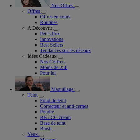
Nos Offres
Offres
Offres en cours
Routines
A Découvrir
Petits Prix
Innovations
Best Sellers
Tendances sur les réseaux
Idées Cadeaux
Nos Coffrets
Moins de 25€
Pour lui
Maquillage
Teint
Fond de teint
Correcteur et anti-cernes
Poudre
BB / CC cream
Base de teint
Blush
Yeux
Mascara