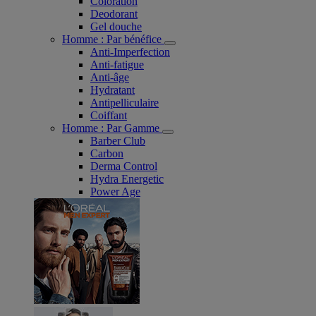
Coloration
Deodorant
Gel douche
Homme : Par bénéfice
Anti-Imperfection
Anti-fatigue
Anti-âge
Hydratant
Antipelliculaire
Coiffant
Homme : Par Gamme
Barber Club
Carbon
Derma Control
Hydra Energetic
Power Age