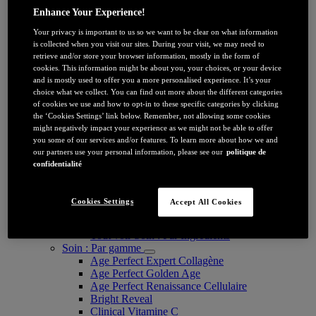
Sérum et ampoules visage
Enhance Your Experience!
Soin yeux
Masque
Your privacy is important to us so we want to be clear on what information
Nettoyant and Démaquillant
is collected when you visit our sites. During your visit, we may need to
Soin : Par bénéfice
retrieve and/or store your browser information, mostly in the form of
cookies. This information might be about you, your choices, or your device
Anti-rides
and is mostly used to offer you a more personalised experience. It’s your
Anti-relâchement/peau mature
choice what we collect. You can find out more about the different categories
Anti-tâches
of cookies we use and how to opt-in to these specific categories by clicking
Nettoyant et exfoliant
the ‘Cookies Settings’ link below. Remember, not allowing some cookies
Soin Hydratant
might negatively impact your experience as we might not be able to offer
Protection Solaire Visage
you some of our services and/or features. To learn more about how we and
Glass skin
our partners use your personal information, please see our
politique de
Soin : Par Ingredients
confidentialité
Acide Hyaluronique
Vitamine E
Niacinamide
Cookies Settings
Accept All Cookies
Vitamine C
Melasyl
Tout voir Soin : Par Ingredients
Soin : Par gamme
Age Perfect Expert Collagène
Age Perfect Golden Age
Age Perfect Renaissance Cellulaire
Bright Reveal
Clinical Vitamine C