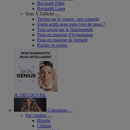
Revitalift Filler
Revitalift Laser
Soin À l'affiche
Taches sur le visage : nos conseils
Quels actifs pour mon type de peau ?
Tout savoir sur la Niacinamide​
Peau en manque d’hydratation
Peau en manque de fermeté
Poches et cernes
JE DÉCOUVRE
Coloration
Par couleur
Blonde
Châtain