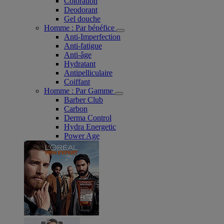
Coloration
Deodorant
Gel douche
Homme : Par bénéfice
Anti-Imperfection
Anti-fatigue
Anti-âge
Hydratant
Antipelliculaire
Coiffant
Homme : Par Gamme
Barber Club
Carbon
Derma Control
Hydra Energetic
Power Age