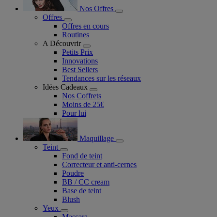
Nos Offres
Offres
Offres en cours
Routines
A Découvrir
Petits Prix
Innovations
Best Sellers
Tendances sur les réseaux
Idées Cadeaux
Nos Coffrets
Moins de 25€
Pour lui
Maquillage
Teint
Fond de teint
Correcteur et anti-cernes
Poudre
BB / CC cream
Base de teint
Blush
Yeux
Mascara