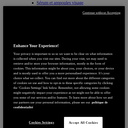
Sérum et ampoules visage
Soin yeux
Masque
Continue without Accepting
Nettoyant and Démaquillant
Soin : Par bénéfice
Anti-rides
Anti-relâchement/peau mature
Anti-tâches
Nettoyant et exfoliant
Enhance Your Experience!
Soin Hydratant
Protection Solaire Visage
Your privacy is important to us so we want to be clear on what information
Glass skin
is collected when you visit our sites. During your visit, we may need to
retrieve and/or store your browser information, mostly in the form of
Soin : Par Ingredients
cookies. This information might be about you, your choices, or your device
Acide Hyaluronique
and is mostly used to offer you a more personalised experience. It’s your
Vitamine E
choice what we collect. You can find out more about the different categories
Niacinamide
of cookies we use and how to opt-in to these specific categories by clicking
Vitamine C
the ‘Cookies Settings’ link below. Remember, not allowing some cookies
Melasyl
might negatively impact your experience as we might not be able to offer
Tout voir Soin : Par Ingredients
you some of our services and/or features. To learn more about how we and
Soin : Par gamme
our partners use your personal information, please see our
politique de
Age Perfect Expert Collagène
confidentialité
Age Perfect Golden Age
Age Perfect Renaissance Cellulaire
Bright Reveal
Cookies Settings
Accept All Cookies
Clinical Vitamine C