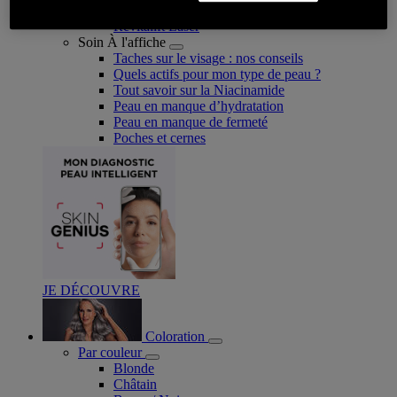
Revitalift Filler
Revitalift Laser
Soin À l'affiche
Taches sur le visage : nos conseils
Quels actifs pour mon type de peau ?
Tout savoir sur la Niacinamide​
Peau en manque d’hydratation
Peau en manque de fermeté
Poches et cernes
JE DÉCOUVRE
Coloration
Par couleur
Blonde
Châtain