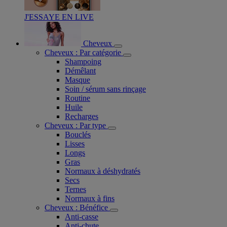
J'ESSAYE EN LIVE
Cheveux
Cheveux : Par catégorie
Shampoing
Démêlant
Masque
Soin / sérum sans rinçage
Routine
Huile
Recharges
Cheveux : Par type
Bouclés
Lisses
Longs
Gras
Normaux à déshydratés
Secs
Ternes
Normaux à fins
Cheveux : Bénéfice
Anti-casse
Anti-chute