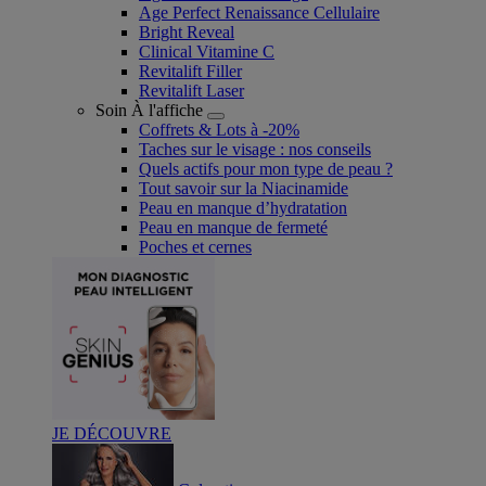
Age Perfect Renaissance Cellulaire
Bright Reveal
Clinical Vitamine C
Revitalift Filler
Revitalift Laser
Soin À l'affiche
Coffrets & Lots à -20%
Taches sur le visage : nos conseils
Quels actifs pour mon type de peau ?
Tout savoir sur la Niacinamide​
Peau en manque d’hydratation
Peau en manque de fermeté
Poches et cernes
JE DÉCOUVRE