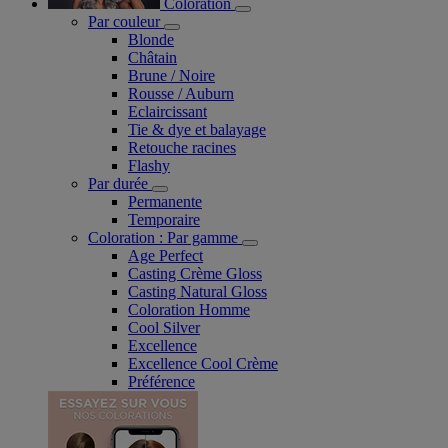
Coloration
Par couleur
Blonde
Châtain
Brune / Noire
Rousse / Auburn
Eclaircissant
Tie & dye et balayage
Retouche racines
Flashy
Par durée
Permanente
Temporaire
Coloration : Par gamme
Age Perfect
Casting Crème Gloss
Casting Natural Gloss
Coloration Homme
Cool Silver
Excellence
Excellence Cool Crème
Préférence