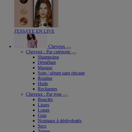
J'ESSAYE EN LIVE
Cheveux
Cheveux : Par catégorie
Shampoing
Démêlant
Masque
Soin / sérum sans rinçage
Routine
Huile
Recharges
Cheveux : Par type
Bouclés
Lisses
Longs
Gras
Normaux à déshydratés
Secs
Ternes