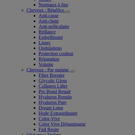
Normaux à fins
Cheveux : Bénéfice
Anti-casse
Anti-chute
Anti-pelliculaire​
Brillance
Embellissant
Lisses
Ondulations
Protection couleur​
Réparation
Volume
Cheveux : Par gamme
Fiber Booster
Glycolic Gloss
Collagen Lifter
Pro Bond Repair
Hyaluron Repulp
Hyaluron Pure
Dream Long
Huile Extraordinaire
Color-Vive
Color Vive Déjaunisseur
Full Resist
Cheveux : Styling