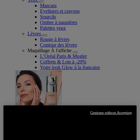
Mascara
Eyeliners et crayons
Sourcils
Ombre à paupières
Palettes yeux
Lèvres
Rouge à lèvres
Contour des lèvres
Maquillage À l'affiche
L’Oréal Paris & Mugler
Coffrets & Lots à -20%
Votre look Glow à la française
Continue without Accepting
JE DÉCOUVRE
Soin