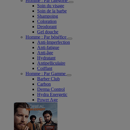
Homme : Par catégorie
Soin du visage
Soin de la barbe
Shampoing
Coloration
Deodorant
Gel douche
Homme : Par bénéfice
Anti-Imperfection
Anti-fatigue
Anti-âge
Hydratant
Antipelliculaire
Coiffant
Homme : Par Gamme
Barber Club
Carbon
Derma Control
Hydra Energetic
Power Age