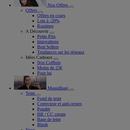
Nos Offres
Offres
Offres en cours
Lots à -20%
Routines
A Découvrir
Petits Prix
Innovations
Best Sellers
Tendances sur les réseaux
Idées Cadeaux
Nos Coffrets
Moins de 25€
Pour lui
Maquillage
Teint
Fond de teint
Correcteur et anti-cernes
Poudre
BB / CC cream
Base de teint
Blush
Yeux