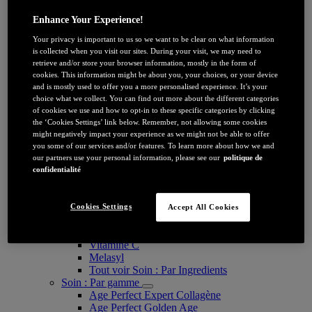
SOIN : PAR CATEGORIE
Crème de jour
Enhance Your Experience!
Soin de nuit
Your privacy is important to us so we want to be clear on what information
Sérum et ampoules visage
is collected when you visit our sites. During your visit, we may need to
Soin yeux
retrieve and/or store your browser information, mostly in the form of
Masque
cookies. This information might be about you, your choices, or your device
Nettoyant and Démaquillant
and is mostly used to offer you a more personalised experience. It’s your
Soin : Par bénéfice
choice what we collect. You can find out more about the different categories
Anti-rides
of cookies we use and how to opt-in to these specific categories by clicking
Anti-relâchement/peau mature
the ‘Cookies Settings’ link below. Remember, not allowing some cookies
Anti-tâches
might negatively impact your experience as we might not be able to offer
Nettoyant et exfoliant
you some of our services and/or features. To learn more about how we and
Soin Hydratant
our partners use your personal information, please see our
politique de
Protection Solaire Visage
confidentialité
Glass skin
Soin : Par Ingredients
Acide Hyaluronique
Cookies Settings
Accept All Cookies
Vitamine E
Niacinamide
Vitamine C
Melasyl
Tout voir Soin : Par Ingredients
Soin : Par gamme
Age Perfect Expert Collagène
Age Perfect Golden Age