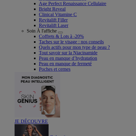
Age Perfect Renaissance Cellulaire
Bright Reveal
Clinical Vitamine C
Revitalift Filler
Revitalift Laser
Soin À l'affiche
Coffrets & Lots à -20%
Taches sur le visage : nos conseils
Quels actifs pour mon type de peau ?
Tout savoir sur la Niacinamide​
Peau en manque d’hydratation
Peau en manque de fermeté
Poches et cernes
JE DÉCOUVRE