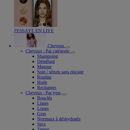
J'ESSAYE EN LIVE
Cheveux
Cheveux : Par catégorie
Shampoing
Démêlant
Masque
Soin / sérum sans rinçage
Routine
Huile
Recharges
Cheveux : Par type
Bouclés
Lisses
Longs
Gras
Normaux à déshydratés
Secs
Ternes