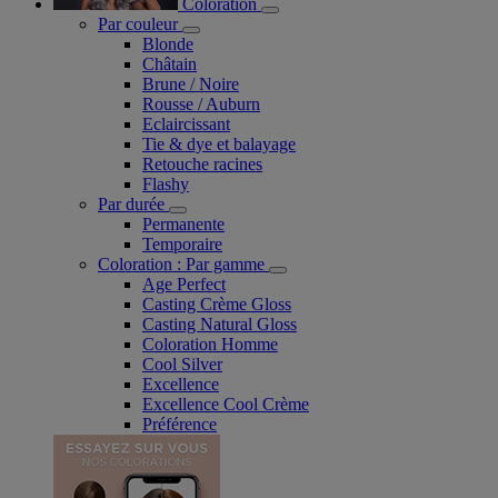
Coloration
Par couleur
Blonde
Châtain
Brune / Noire
Rousse / Auburn
Eclaircissant
Tie & dye et balayage
Retouche racines
Flashy
Par durée
Permanente
Temporaire
Coloration : Par gamme
Age Perfect
Casting Crème Gloss
Casting Natural Gloss
Coloration Homme
Cool Silver
Excellence
Excellence Cool Crème
Préférence