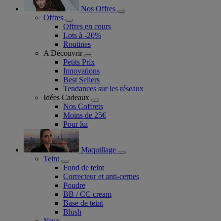
Nos Offres
Offres
Offres en cours
Lots à -20%
Routines
A Découvrir
Petits Prix
Innovations
Best Sellers
Tendances sur les réseaux
Idées Cadeaux
Nos Coffrets
Moins de 25€
Pour lui
Maquillage
Teint
Fond de teint
Correcteur et anti-cernes
Poudre
BB / CC cream
Base de teint
Blush
Yeux