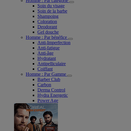
Homme : Par catégorie
Soin du visage
Soin de la barbe
Shampoing
Coloration
Deodorant
Gel douche
Homme : Par bénéfice
Anti-Imperfection
Anti-fatigue
Anti-âge
Hydratant
Antipelliculaire
Coiffant
Homme : Par Gamme
Barber Club
Carbon
Derma Control
Hydra Energetic
Power Age