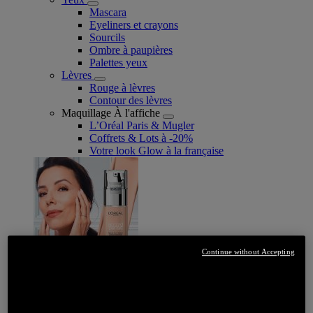
Mascara
Eyeliners et crayons
Sourcils
Ombre à paupières
Palettes yeux
Lèvres
Rouge à lèvres
Contour des lèvres
Maquillage À l'affiche
L’Oréal Paris & Mugler
Coffrets & Lots à -20%
Votre look Glow à la française
Continue without Accepting
JE DÉCOUVRE
Soin