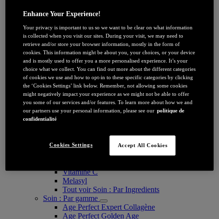
SOIN : PAR CATEGORIE
Crème de jour
Enhance Your Experience!
Soin de nuit
Your privacy is important to us so we want to be clear on what information
Sérum et ampoules visage
is collected when you visit our sites. During your visit, we may need to
Soin yeux
retrieve and/or store your browser information, mostly in the form of
Masque
cookies. This information might be about you, your choices, or your device
Nettoyant and Démaquillant
and is mostly used to offer you a more personalised experience. It’s your
Soin : Par bénéfice
choice what we collect. You can find out more about the different categories
Anti-rides
of cookies we use and how to opt-in to these specific categories by clicking
Anti-relâchement/peau mature
the ‘Cookies Settings’ link below. Remember, not allowing some cookies
Anti-tâches
might negatively impact your experience as we might not be able to offer
Nettoyant et exfoliant
you some of our services and/or features. To learn more about how we and
Soin Hydratant
our partners use your personal information, please see our
politique de
Protection Solaire Visage
confidentialité
Glass skin
Soin : Par Ingredients
Acide Hyaluronique
Cookies Settings
Accept All Cookies
Vitamine E
Niacinamide
Vitamine C
Melasyl
Tout voir Soin : Par Ingredients
Soin : Par gamme
Age Perfect Expert Collagène
Age Perfect Golden Age