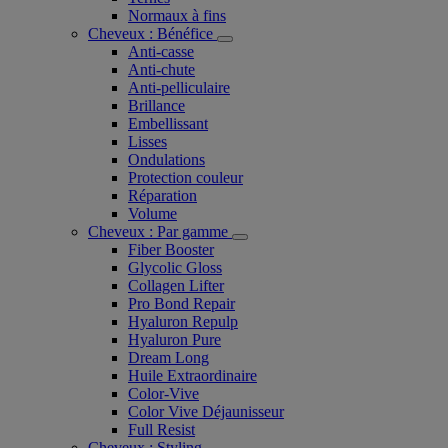
Normaux à fins
Cheveux : Bénéfice
Anti-casse
Anti-chute
Anti-pelliculaire​
Brillance
Embellissant
Lisses
Ondulations
Protection couleur​
Réparation
Volume
Cheveux : Par gamme
Fiber Booster
Glycolic Gloss
Collagen Lifter
Pro Bond Repair
Hyaluron Repulp
Hyaluron Pure
Dream Long
Huile Extraordinaire
Color-Vive
Color Vive Déjaunisseur
Full Resist
Cheveux : Styling