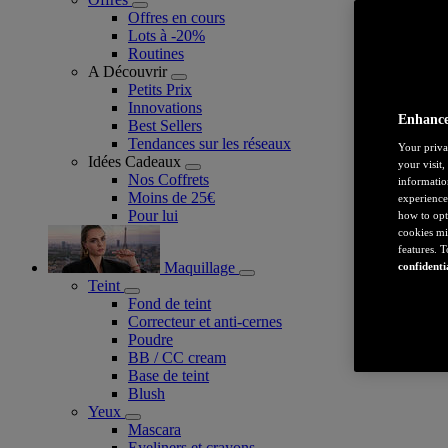
Offres en cours
Lots à -20%
Routines
A Découvrir
Petits Prix
Innovations
Enhance
Best Sellers
Tendances sur les réseaux
Your priva
Idées Cadeaux
your visit
Nos Coffrets
informatio
Moins de 25€
experience
Pour lui
how to opt
cookies mi
features. 
Maquillage
confidenti
Teint
Fond de teint
Correcteur et anti-cernes
Poudre
BB / CC cream
Base de teint
Blush
Yeux
Mascara
Eyeliners et crayons