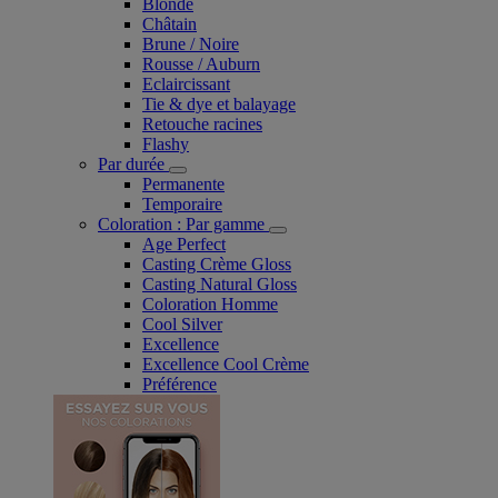
Blonde
Châtain
Brune / Noire
Rousse / Auburn
Eclaircissant
Tie & dye et balayage
Retouche racines
Flashy
Par durée
Permanente
Temporaire
Coloration : Par gamme
Age Perfect
Casting Crème Gloss
Casting Natural Gloss
Coloration Homme
Cool Silver
Excellence
Excellence Cool Crème
Préférence