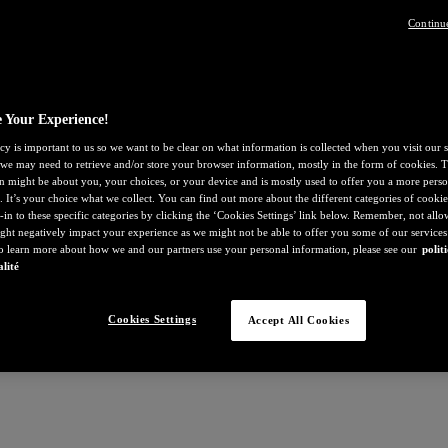
Continu
 Your Experience!
cy is important to us so we want to be clear on what information is collected when you visit our s
, we may need to retrieve and/or store your browser information, mostly in the form of cookies. T
n might be about you, your choices, or your device and is mostly used to offer you a more perso
. It’s your choice what we collect. You can find out more about the different categories of cooki
-in to these specific categories by clicking the ‘Cookies Settings’ link below. Remember, not all
ght negatively impact your experience as we might not be able to offer you some of our services
To learn more about how we and our partners use your personal information, please see our
polit
alité
Cookies Settings
Accept All Cookies