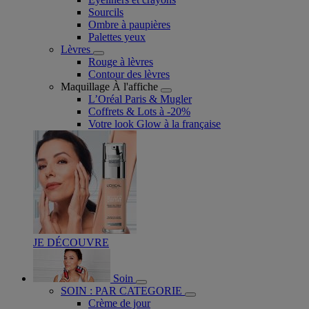
Sourcils
Ombre à paupières
Palettes yeux
Lèvres
Rouge à lèvres
Contour des lèvres
Maquillage À l'affiche
L’Oréal Paris & Mugler
Coffrets & Lots à -20%
Votre look Glow à la française
JE DÉCOUVRE
Soin
SOIN : PAR CATEGORIE
Crème de jour