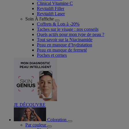
Clinical Vitamine C
Revitalift Filler
Revitalift Laser
Soin À l'affiche
Coffrets & Lots à -20%
Taches sur le visage : nos conseils
Quels actifs pour mon type de peau ?
Tout savoir sur la Niacinamide​
Peau en manque d’hydratation
Peau en manque de fermeté
Poches et cernes
JE DÉCOUVRE
Coloration
Par couleur