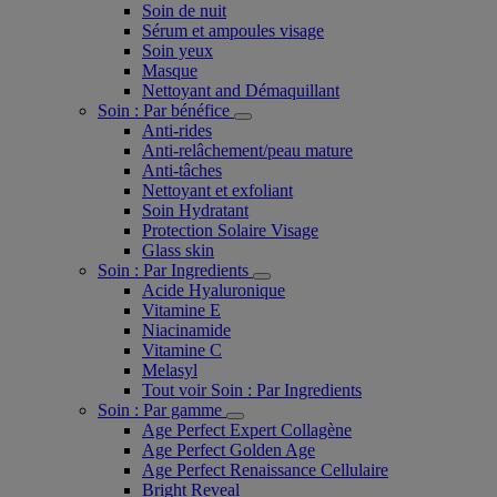
Soin de nuit
Sérum et ampoules visage
Soin yeux
Masque
Nettoyant and Démaquillant
Soin : Par bénéfice
Anti-rides
Anti-relâchement/peau mature
Anti-tâches
Nettoyant et exfoliant
Soin Hydratant
Protection Solaire Visage
Glass skin
Soin : Par Ingredients
Acide Hyaluronique
Vitamine E
Niacinamide
Vitamine C
Melasyl
Tout voir Soin : Par Ingredients
Soin : Par gamme
Age Perfect Expert Collagène
Age Perfect Golden Age
Age Perfect Renaissance Cellulaire
Bright Reveal