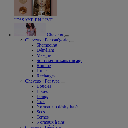
J'ESSAYE EN LIVE
Cheveux
Cheveux : Par catégorie
Shampoing
Démêlant
Masque
Soin / sérum sans rinçage
Routine
Huile
Recharges
Cheveux : Par type
Bouclés
Lisses
Longs
Gras
Normaux à déshydratés
Secs
Ternes
Normaux à fins
Cheveux : Bénéfice