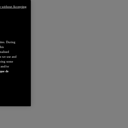
e without Accepting
ites. During
his
nalised
es we use and
owing some
 and/or
ique de