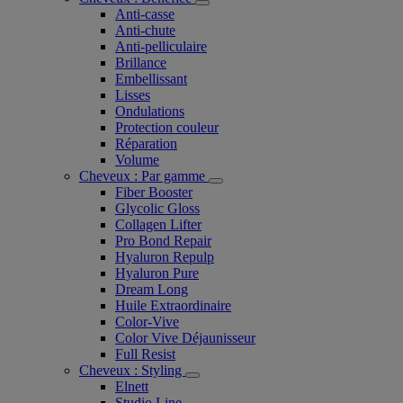
Anti-casse
Anti-chute
Anti-pelliculaire​
Brillance
Embellissant
Lisses
Ondulations
Protection couleur​
Réparation
Volume
Cheveux : Par gamme
Fiber Booster
Glycolic Gloss
Collagen Lifter
Pro Bond Repair
Hyaluron Repulp
Hyaluron Pure
Dream Long
Huile Extraordinaire
Color-Vive
Color Vive Déjaunisseur
Full Resist
Cheveux : Styling
Elnett
Studio Line