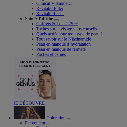
Clinical Vitamine C
Revitalift Filler
Revitalift Laser
Soin À l'affiche
Coffrets & Lots à -20%
Taches sur le visage : nos conseils
Quels actifs pour mon type de peau ?
Tout savoir sur la Niacinamide​
Peau en manque d’hydratation
Peau en manque de fermeté
Poches et cernes
JE DÉCOUVRE
Coloration
Par couleur