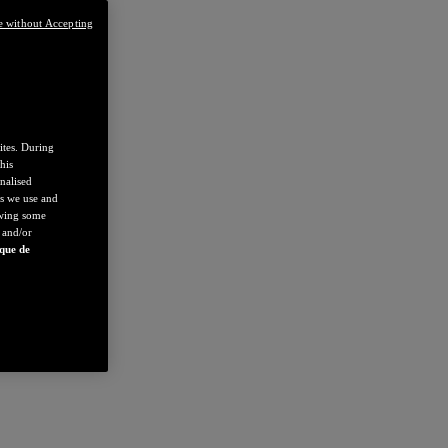
e without Accepting
ites. During
his
nalised
es we use and
owing some
 and/or
ique de