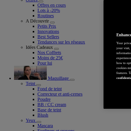
Offres en cours
Lots à -20%
Routines
A Découvrir
Petits Prix
Innovations
Enhance
Best Sellers
Tendances sur les réseaux
Your priva
Idées Cadeaux
your visit
Nos Coffrets
informatio
Moins de 25€
experience
Pour lui
how to opt
cookies mi
features. 
Maquillage
confidenti
Teint
Fond de teint
Correcteur et anti-cernes
Poudre
BB / CC cream
Base de teint
Blush
Yeux
Mascara
Eyeliners et crayons