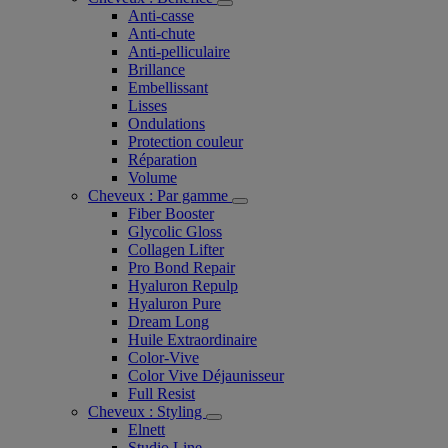
Anti-casse
Anti-chute
Anti-pelliculaire​
Brillance
Embellissant
Lisses
Ondulations
Protection couleur​
Réparation
Volume
Cheveux : Par gamme
Fiber Booster
Glycolic Gloss
Collagen Lifter
Pro Bond Repair
Hyaluron Repulp
Hyaluron Pure
Dream Long
Huile Extraordinaire
Color-Vive
Color Vive Déjaunisseur
Full Resist
Cheveux : Styling
Elnett
Studio Line