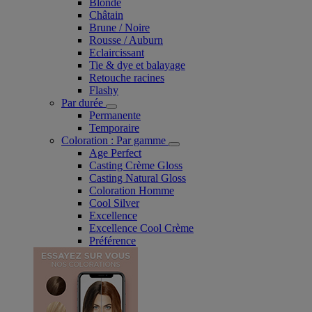
Blonde
Châtain
Brune / Noire
Rousse / Auburn
Eclaircissant
Tie & dye et balayage
Retouche racines
Flashy
Par durée
Permanente
Temporaire
Coloration : Par gamme
Age Perfect
Casting Crème Gloss
Casting Natural Gloss
Coloration Homme
Cool Silver
Excellence
Excellence Cool Crème
Préférence