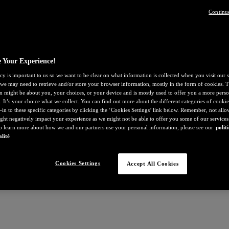
Continu
 Your Experience!
cy is important to us so we want to be clear on what information is collected when you visit our s
, we may need to retrieve and/or store your browser information, mostly in the form of cookies. T
n might be about you, your choices, or your device and is mostly used to offer you a more perso
. It’s your choice what we collect. You can find out more about the different categories of cooki
-in to these specific categories by clicking the ‘Cookies Settings’ link below. Remember, not all
ght negatively impact your experience as we might not be able to offer you some of our services
To learn more about how we and our partners use your personal information, please see our
polit
alité
Cookies Settings
Accept All Cookies