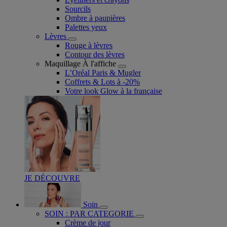
Sourcils
Ombre à paupières
Palettes yeux
Lèvres
Rouge à lèvres
Contour des lèvres
Maquillage À l'affiche
L’Oréal Paris & Mugler
Coffrets & Lots à -20%
Votre look Glow à la française
JE DÉCOUVRE
Soin
SOIN : PAR CATEGORIE
Crème de jour