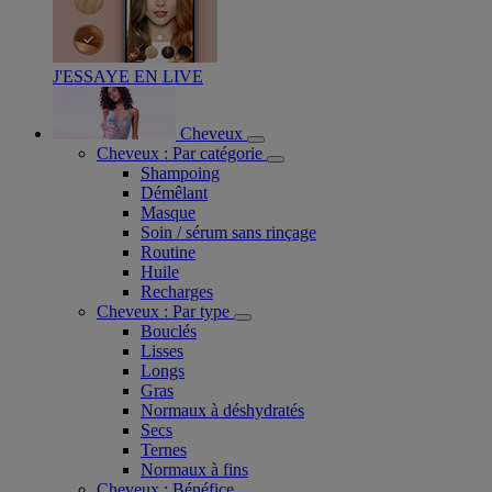
J'ESSAYE EN LIVE
Cheveux
Cheveux : Par catégorie
Shampoing
Démêlant
Masque
Soin / sérum sans rinçage
Routine
Huile
Recharges
Cheveux : Par type
Bouclés
Lisses
Longs
Gras
Normaux à déshydratés
Secs
Ternes
Normaux à fins
Cheveux : Bénéfice