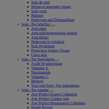
Soin de nuit
Sérum et ampoules visage
Soin yeux
Masque
Nettoyant and Démaquillant
Soin : Par bénéfice
Anti-rides
Anti-relâchement/peau mature
Anti-tâches
Nettoyant et exfoliant
Soin Hydratant
Protection Solaire Visage
Glass skin
Soin : Par Ingredients
Acide Hyaluronique
Vitamine E
Niacinamide
Vitamine C
Melasyl
Tout voir Soin : Par Ingredients
Soin : Par gamme
Age Perfect Expert Collagène
Age Perfect Golden Age
Age Perfect Renaissance Cellulaire
Bright Reveal