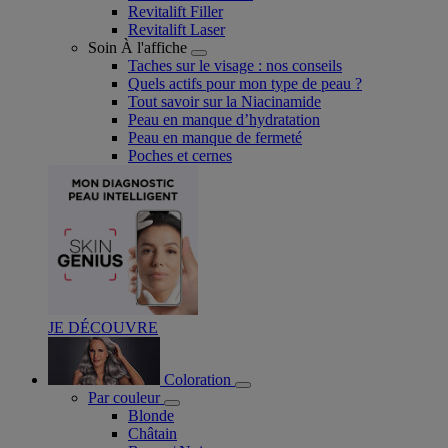
Revitalift Filler
Revitalift Laser
Soin À l'affiche
Taches sur le visage : nos conseils
Quels actifs pour mon type de peau ?
Tout savoir sur la Niacinamide​
Peau en manque d’hydratation
Peau en manque de fermeté
Poches et cernes
JE DÉCOUVRE
Coloration
Par couleur
Blonde
Châtain