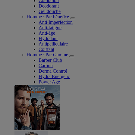
Coloration
Deodorant
Gel douche
Homme : Par bénéfice
Anti-Imperfection
Anti-fatigue
Anti-âge
Hydratant
Antipelliculaire
Coiffant
Homme : Par Gamme
Barber Club
Carbon
Derma Control
Hydra Energetic
Power Age