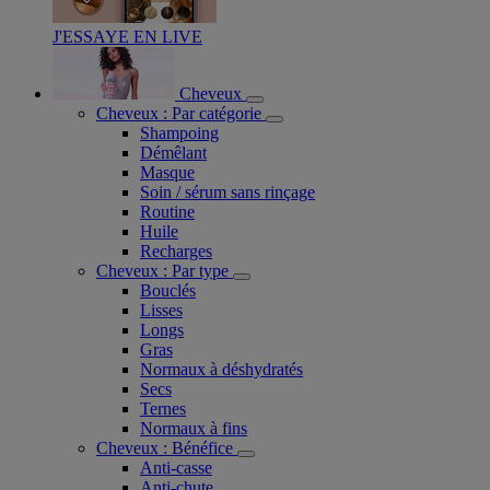
J'ESSAYE EN LIVE
Cheveux
Cheveux : Par catégorie
Shampoing
Démêlant
Masque
Soin / sérum sans rinçage
Routine
Huile
Recharges
Cheveux : Par type
Bouclés
Lisses
Longs
Gras
Normaux à déshydratés
Secs
Ternes
Normaux à fins
Cheveux : Bénéfice
Anti-casse
Anti-chute