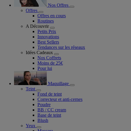
Nos Offres
Offres
Offres en cours
Routines
A Découvrir
Petits Prix
Innovations
Best Sellers
Tendances sur les réseaux
Idées Cadeaux
Nos Coffrets
Moins de 25€
Pour lui
Maquillage
Teint
Fond de teint
Correcteur et anti-cernes
Poudre
BB / CC cream
Base de teint
Blush
Yeux
Mascara