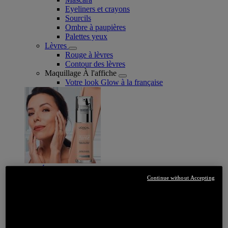
Eyeliners et crayons
Sourcils
Ombre à paupières
Palettes yeux
Lèvres
Rouge à lèvres
Contour des lèvres
Maquillage À l'affiche
Votre look Glow à la française
JE DÉCOUVRE
Continue without Accepting
Soin
SOIN : PAR CATEGORIE
Crème de jour
Soin de nuit