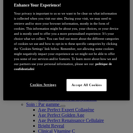
Sérum et ampoules visage
Enhance Your Experience!
Soin yeux
Masque
Your privacy is important to us so we want to be clear on what information
Nettoyant and Démaquillant
is collected when you visit our sites. During your visit, we may need to
Soin : Par bénéfice
retrieve and/or store your browser information, mostly in the form of
cookies. This information might be about you, your choices, or your device
Anti-rides
and is mostly used to offer you a more personalised experience. It’s your
Anti-relâchement/peau mature
choice what we collect. You can find out more about the different categories
Anti-tâches
of cookies we use and how to opt-in to these specific categories by clicking
Nettoyant et exfoliant
the ‘Cookies Settings’ link below. Remember, not allowing some cookies
Soin Hydratant
might negatively impact your experience as we might not be able to offer
Protection Solaire Visage
you some of our services and/or features. To learn more about how we and
Glass skin
our partners use your personal information, please see our
politique de
Soin : Par Ingredients
confidentialité
Acide Hyaluronique
Vitamine E
Niacinamide
Cookies Settings
Accept All Cookies
Vitamine C
Melasyl
Tout voir Soin : Par Ingredients
Soin : Par gamme
Age Perfect Expert Collagène
Age Perfect Golden Age
Age Perfect Renaissance Cellulaire
Bright Reveal
Clinical Vitamine C