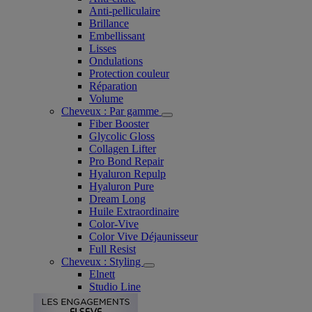
Anti-pelliculaire​
Brillance
Embellissant
Lisses
Ondulations
Protection couleur​
Réparation
Volume
Cheveux : Par gamme
Fiber Booster
Glycolic Gloss
Collagen Lifter
Pro Bond Repair
Hyaluron Repulp
Hyaluron Pure
Dream Long
Huile Extraordinaire
Color-Vive
Color Vive Déjaunisseur
Full Resist
Cheveux : Styling
Elnett
Studio Line