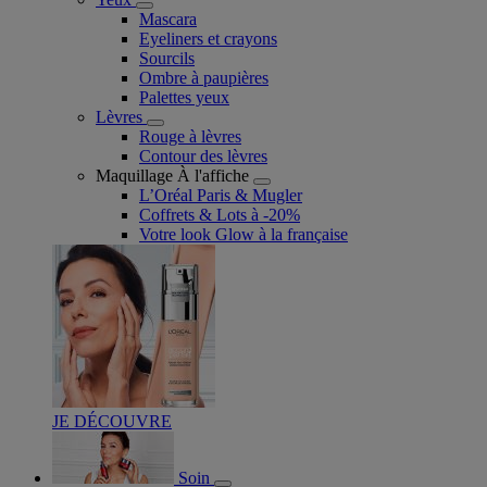
Mascara
Eyeliners et crayons
Sourcils
Ombre à paupières
Palettes yeux
Lèvres
Rouge à lèvres
Contour des lèvres
Maquillage À l'affiche
L’Oréal Paris & Mugler
Coffrets & Lots à -20%
Votre look Glow à la française
JE DÉCOUVRE
Soin