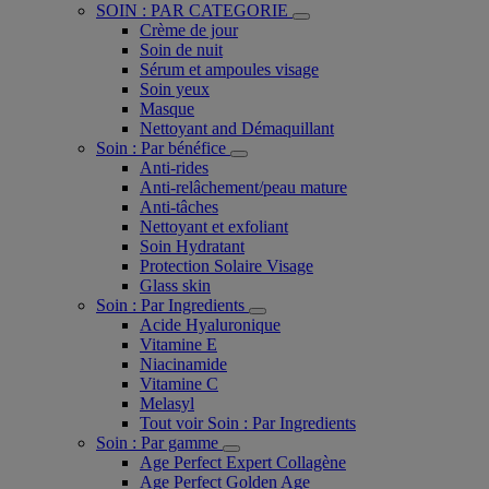
SOIN : PAR CATEGORIE
Crème de jour
Soin de nuit
Sérum et ampoules visage
Soin yeux
Masque
Nettoyant and Démaquillant
Soin : Par bénéfice
Anti-rides
Anti-relâchement/peau mature
Anti-tâches
Nettoyant et exfoliant
Soin Hydratant
Protection Solaire Visage
Glass skin
Soin : Par Ingredients
Acide Hyaluronique
Vitamine E
Niacinamide
Vitamine C
Melasyl
Tout voir Soin : Par Ingredients
Soin : Par gamme
Age Perfect Expert Collagène
Age Perfect Golden Age