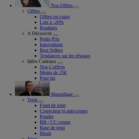
Nos Offres
Offres
Offres en cours
Lots à -20%
Routines
A Découvrir
Petits Prix
Innovations
Best Sellers
Tendances sur les réseaux
Idées Cadeaux
Nos Coffrets
Moins de 25€
Pour lui
Maquillage
Teint
Fond de teint
Correcteur et anti-cernes
Poudre
BB / CC cream
Base de teint
Blush
Yeux