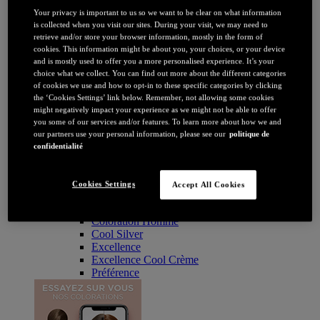
Coloration
Your privacy is important to us so we want to be clear on what information
Par couleur
is collected when you visit our sites. During your visit, we may need to
Blonde
retrieve and/or store your browser information, mostly in the form of
Châtain
cookies. This information might be about you, your choices, or your device
Brune / Noire
and is mostly used to offer you a more personalised experience. It’s your
Rousse / Auburn
choice what we collect. You can find out more about the different categories
Eclaircissant
of cookies we use and how to opt-in to these specific categories by clicking
Tie & dye et balayage
the ‘Cookies Settings’ link below. Remember, not allowing some cookies
Retouche racines
might negatively impact your experience as we might not be able to offer
Flashy
you some of our services and/or features. To learn more about how we and
Par durée
our partners use your personal information, please see our
politique de
Permanente
confidentialité
Temporaire
Coloration : Par gamme
Age Perfect
Cookies Settings
Accept All Cookies
Casting Crème Gloss
Casting Natural Gloss
Coloration Homme
Cool Silver
Excellence
Excellence Cool Crème
Préférence