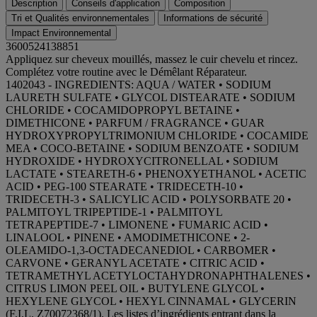
Description
Conseils d'application
Composition
Tri et Qualités environnementales
Informations de sécurité
Impact Environnemental
3600524138851
Appliquez sur cheveux mouillés, massez le cuir chevelu et rincez.
Complétez votre routine avec le Démêlant Réparateur.
1402043 - INGREDIENTS: AQUA / WATER • SODIUM
LAURETH SULFATE • GLYCOL DISTEARATE • SODIUM
CHLORIDE • COCAMIDOPROPYL BETAINE •
DIMETHICONE • PARFUM / FRAGRANCE • GUAR
HYDROXYPROPYLTRIMONIUM CHLORIDE • COCAMIDE
MEA • COCO-BETAINE • SODIUM BENZOATE • SODIUM
HYDROXIDE • HYDROXYCITRONELLAL • SODIUM
LACTATE • STEARETH-6 • PHENOXYETHANOL • ACETIC
ACID • PEG-100 STEARATE • TRIDECETH-10 •
TRIDECETH-3 • SALICYLIC ACID • POLYSORBATE 20 •
PALMITOYL TRIPEPTIDE-1 • PALMITOYL
TETRAPEPTIDE-7 • LIMONENE • FUMARIC ACID •
LINALOOL • PINENE • AMODIMETHICONE • 2-
OLEAMIDO-1,3-OCTADECANEDIOL • CARBOMER •
CARVONE • GERANYL ACETATE • CITRIC ACID •
TETRAMETHYL ACETYLOCTAHYDRONAPHTHALENES •
CITRUS LIMON PEEL OIL • BUTYLENE GLYCOL •
HEXYLENE GLYCOL • HEXYL CINNAMAL • GLYCERIN
(F.I.L. Z70072368/1). Les listes d’ingrédients entrant dans la