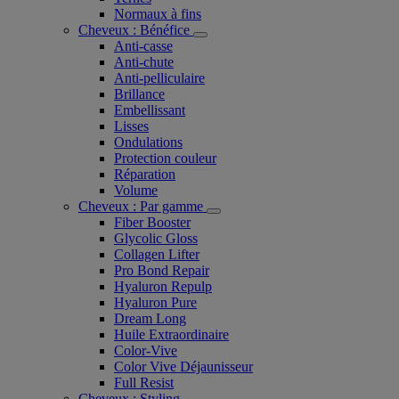
Normaux à fins
Cheveux : Bénéfice
Anti-casse
Anti-chute
Anti-pelliculaire​
Brillance
Embellissant
Lisses
Ondulations
Protection couleur​
Réparation
Volume
Cheveux : Par gamme
Fiber Booster
Glycolic Gloss
Collagen Lifter
Pro Bond Repair
Hyaluron Repulp
Hyaluron Pure
Dream Long
Huile Extraordinaire
Color-Vive
Color Vive Déjaunisseur
Full Resist
Cheveux : Styling