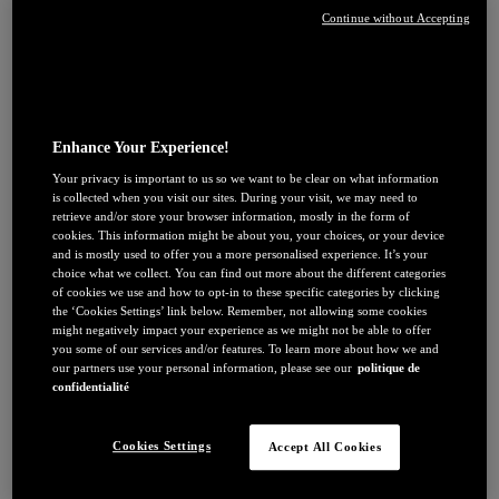
Revitalift Filler
Continue without Accepting
Revitalift Laser
Soin À l'affiche
Taches sur le visage : nos conseils
Quels actifs pour mon type de peau ?
Tout savoir sur la Niacinamide​
Peau en manque d’hydratation
Enhance Your Experience!
Peau en manque de fermeté
Poches et cernes
Your privacy is important to us so we want to be clear on what information
is collected when you visit our sites. During your visit, we may need to
retrieve and/or store your browser information, mostly in the form of
cookies. This information might be about you, your choices, or your device
and is mostly used to offer you a more personalised experience. It’s your
choice what we collect. You can find out more about the different categories
of cookies we use and how to opt-in to these specific categories by clicking
the ‘Cookies Settings’ link below. Remember, not allowing some cookies
might negatively impact your experience as we might not be able to offer
you some of our services and/or features. To learn more about how we and
JE DÉCOUVRE
our partners use your personal information, please see our
politique de
confidentialité
Coloration
Par couleur
Cookies Settings
Accept All Cookies
Blonde
Châtain