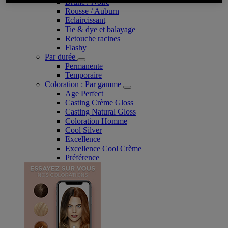
Brune / Noire
Rousse / Auburn
Eclaircissant
Tie & dye et balayage
Retouche racines
Flashy
Par durée
Permanente
Temporaire
Coloration : Par gamme
Age Perfect
Casting Crème Gloss
Casting Natural Gloss
Coloration Homme
Cool Silver
Excellence
Excellence Cool Crème
Préférence