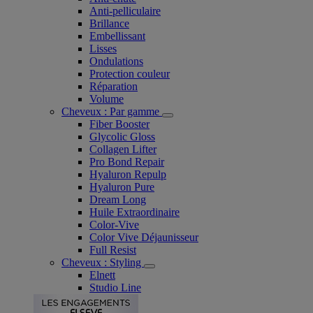
Anti-pelliculaire​
Brillance
Embellissant
Lisses
Ondulations
Protection couleur​
Réparation
Volume
Cheveux : Par gamme
Fiber Booster
Glycolic Gloss
Collagen Lifter
Pro Bond Repair
Hyaluron Repulp
Hyaluron Pure
Dream Long
Huile Extraordinaire
Color-Vive
Color Vive Déjaunisseur
Full Resist
Cheveux : Styling
Elnett
Studio Line