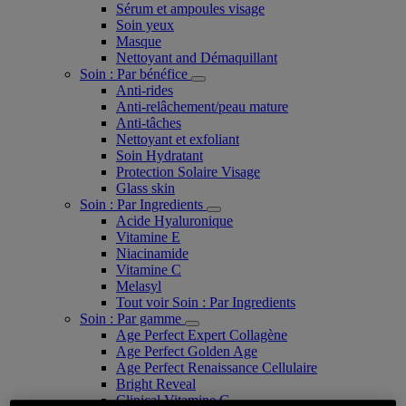
Sérum et ampoules visage
Soin yeux
Masque
Nettoyant and Démaquillant
Soin : Par bénéfice
Anti-rides
Anti-relâchement/peau mature
Anti-tâches
Nettoyant et exfoliant
Soin Hydratant
Protection Solaire Visage
Glass skin
Soin : Par Ingredients
Acide Hyaluronique
Vitamine E
Niacinamide
Vitamine C
Melasyl
Tout voir Soin : Par Ingredients
Soin : Par gamme
Age Perfect Expert Collagène
Age Perfect Golden Age
Age Perfect Renaissance Cellulaire
Bright Reveal
Clinical Vitamine C