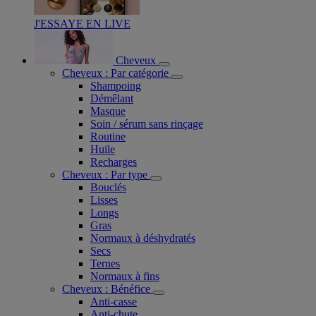
J'ESSAYE EN LIVE
Cheveux
Cheveux : Par catégorie
Shampoing
Démêlant
Masque
Soin / sérum sans rinçage
Routine
Huile
Recharges
Cheveux : Par type
Bouclés
Lisses
Longs
Gras
Normaux à déshydratés
Secs
Ternes
Normaux à fins
Cheveux : Bénéfice
Anti-casse
Anti-chute