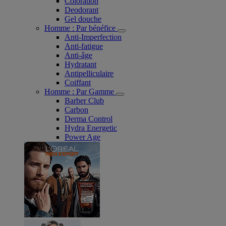
Coloration
Deodorant
Gel douche
Homme : Par bénéfice
Anti-Imperfection
Anti-fatigue
Anti-âge
Hydratant
Antipelliculaire
Coiffant
Homme : Par Gamme
Barber Club
Carbon
Derma Control
Hydra Energetic
Power Age