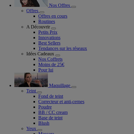
Nos Offres
Offres
Offres en cours
Routines
A Découvrir
Petits Prix
Innovations
Best Sellers
Tendances sur les réseaux
Idées Cadeaux
Nos Coffrets
Moins de 25€
Pour lui
Maquillage
Teint
Fond de teint
Correcteur et anti-cernes
Poudre
BB / CC cream
Base de teint
Blush
Yeux
Mascara