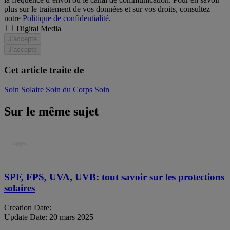
plus sur le traitement de vos données et sur vos droits, consultez
notre
Politique de confidentialité
.
Digital Media
J’accepte
J’accepte
Cet article traite de
Soin Solaire
Soin du Corps
Soin
Sur le même sujet
SPF, FPS, UVA, UVB: tout savoir sur les protections
solaires
Creation Date:
Update Date:
20 mars 2025