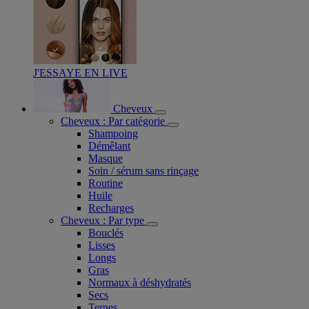
J'ESSAYE EN LIVE
Cheveux
Cheveux : Par catégorie
Shampoing
Démêlant
Masque
Soin / sérum sans rinçage
Routine
Huile
Recharges
Cheveux : Par type
Bouclés
Lisses
Longs
Gras
Normaux à déshydratés
Secs
Ternes