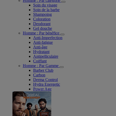
Homme : Par catégorie
Soin du visage
Soin de la barbe
Shampoing
Coloration
Deodorant
Gel douche
Homme : Par bénéfice
Anti-Imperfection
Anti-fatigue
Anti-âge
Hydratant
Antipelliculaire
Coiffant
Homme : Par Gamme
Barber Club
Carbon
Derma Control
Hydra Energetic
Power Age