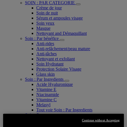
SOIN : PAR CATEGORIE
Crème de jour
Soin de nuit
Sérum et ampoules visage
Soin yeux
Masque
Nettoyant and Démaquillant
Soin : Par bénéfice
Anti-rides
Anti-relâchement/peau mature
Anti-tâches
Nettoyant et exfoliant
Soin Hydratant
Protection Solaire Visage
Glass skin
Soin : Par Ingredients
Acide Hyaluronique
Vitamine E
Niacinamide
Vitamine C
Melasyl
Tout voir Soin : Par Ingredients
Soin : Par gamme
Age Perfect Expert Collagène
Continue without Accepting
Age Perfect Golden Age