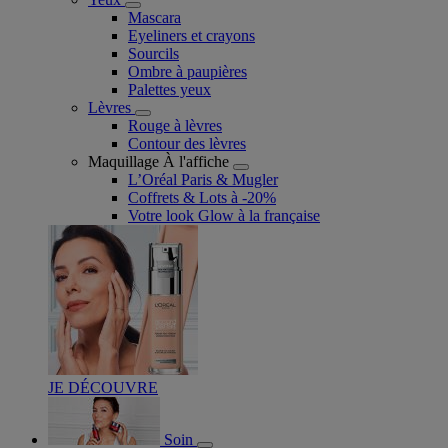
Mascara
Eyeliners et crayons
Sourcils
Ombre à paupières
Palettes yeux
Lèvres
Rouge à lèvres
Contour des lèvres
Maquillage À l'affiche
L’Oréal Paris & Mugler
Coffrets & Lots à -20%
Votre look Glow à la française
JE DÉCOUVRE
Soin