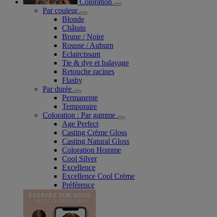
Coloration
Par couleur
Blonde
Châtain
Brune / Noire
Rousse / Auburn
Eclaircissant
Tie & dye et balayage
Retouche racines
Flashy
Par durée
Permanente
Temporaire
Coloration : Par gamme
Age Perfect
Casting Crème Gloss
Casting Natural Gloss
Coloration Homme
Cool Silver
Excellence
Excellence Cool Crème
Préférence