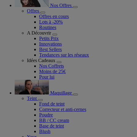
Nos Offres
Offres
Offres en cours
Lots à -20%
Routines
A Découvrir
Petits Prix
Innovations
Best Sellers
Tendances sur les réseaux
Idées Cadeaux
Nos Coffrets
Moins de 25€
Pour lui
Maquillage
Teint
Fond de teint
Correcteur et anti-cernes
Poudre
BB / CC cream
Base de teint
Blush
Yeux