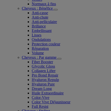
Normaux à fins
Cheveux : Bénéfice
Anti-casse
Anti-chute
Anti-pelliculaire​
Brillance
Embellissant
Lisses
Ondulations
Protection couleur​
Réparation
Volume
Cheveux : Par gamme
Fiber Booster
Glycolic Gloss
Collagen Lifter
Pro Bond Repair
Hyaluron Repulp
Hyaluron Pure
Dream Long
Huile Extraordinaire
Color-Vive
Color Vive Déjaunisseur
Full Resist
Cheveux : Styling