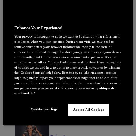
Age Perfect Renaissance Cellulaire
Bright Reveal
Clinical Vitamine C
Revitalift Filler
Revitalift Laser
Enhance Your Experience!
Soin À l'affiche
Coffrets & Lots à -20%
Your privacy is important to us so we want to be clear on what information
Taches sur le visage : nos conseils
is collected when you visit our sites. During your visit, we may need to
Quels actifs pour mon type de peau ?
retrieve and/or store your browser information, mostly in the form of
cookies. This information might be about you, your choices, or your device
Tout savoir sur la Niacinamide​
and is mostly used to offer you a more personalised experience. It’s your
Peau en manque d’hydratation
choice what we collect. You can find out more about the different categories
Peau en manque de fermeté
of cookies we use and how to opt-in to these specific categories by clicking
Poches et cernes
the ‘Cookies Settings’ link below. Remember, not allowing some cookies
might negatively impact your experience as we might not be able to offer
you some of our services and/or features. To learn more about how we and
our partners use your personal information, please see our
politique de
confidentialité
Cookies Settings
Accept All Cookies
JE DÉCOUVRE